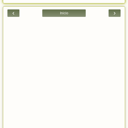
‹
›
Inicio