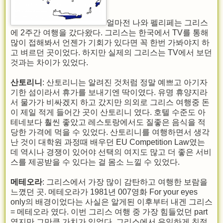
얼마전 나와 펠리페는 그리스
에 2주간 여행을 갔다왔다. 그리스는 한국에서 TV를 통해
많이 접해봐서 언젠가 기회가 있다면 꼭 한번 가봐야지 하
고 벼르던 곳이었다. 하지만 실제의 그리스는 TV에서 보던
것과는 차이가 있었다.
산토리니
: 산토리니는 알려진 것처럼 정말 예쁘고 아기자
기한 섬이라서 휴가를 보내기엔 딱이였다. 유명 휴양지라
서 물가가 비싸겠지 하고 갔지만 의외로 그리스 여행중 돈
이 제일 적게 들어간 곳이 산토리니 였다. 호텔 수준도 아
테네보다 훨씬 좋았고 레스토랑에서도 질좋은 음식을 적
당한 가격에 먹을 수 있었다. 산토리니를 여행하면서 생각
난 것이 대학원 과정때 배우던 EU Competition Law였는
데 역시나 경쟁이 있어야 선택의 여지도 많고 더 좋은 서비
스를 제공받을 수 있다는 걸 몸소 느낄 수 있었다.
메테오라
: 그리스에서 가장 많이 감탄하고 여행한 보람을
느꼈던 곳. 메테오라가 1981년 007영화 For your eyes
only의 배경이었다는 사실은 알게된 이후부터 내겐 그리스
= 메테오라 였다. 이번 그리스 여행 중 가장 힘들었던 part
였지만 그만큼 가치가 있었다. 그리스에서 유일하게 친절