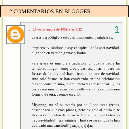
2 COMENTARIOS EN BLOGGER
.
16 de diciembre de 2009 a las 2:22
uyssss... q políglota estoy últimamente... jaajajajaa...
empiezo avisándoos q soy el espíritu de la anti-navidad,
el grinch en versión greñas y barba.
vale q esa es una vieja tradición [q todavía nadie ha
tenido conmigo... aunq creo q casi mejor así...] pero las
fiestas de la navidad hace tiempo no son de navidad,
sino solo fiestas. se han convertido en una celebración
más del consumismo, la opulencia y el descontrol... y las
cestas son una muestra más de ello y año tras año, de una
forma o de otra, caemos en ello.
Miyoung, no sé si estarás por aquí por estas fechas,
desconozco vuestros planes, pero exígele al pollo q te
lleve a ver el belén de la caixa de vigo... sin ese belén no
hay navidades!!! jaajaajajaja... hasta os resentidos le han
dedicado una canción!!! jaaajajajajajaa...