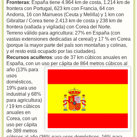
Fronteras
: España tiene 4.964 km de costa, 1.214 km de
frontera con Portugal, 623 km con Francia, 64 con
Andorra, 16 con Marrueos (Ceuta y Melilla) y 1 km con
Gibraltar / Corea tiene 2.413 km de costa y 238 km de
frontera (vallada y vigilada) con Corea del Norte.
Terreno válido para agricultura: 27% en España (con
vastas extensiones dedicadas al cereal) y 17 % en Corea
(porque la mayor parte del país son montañas y colinas,
y el resto está ocupado por las ciudades).
Recursos acuiferos
: uso de 37 km cúbicos anuales en
España, con un uso per cápita de 864
metros cúbicos al
año (13% para
usos
domésticos,
19% para uso
industrial y 68%
para agricultura)
/ 19 km cúbicos
anuales en
Corea, con un
uso per cápita
de 389 metros
cúbicos al año (36% para usos domésticos, 16% para