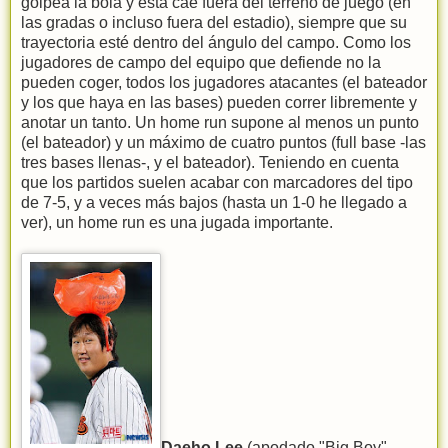
golpea la bola y ésta cae fuera del terreno de juego (en
las gradas o incluso fuera del estadio), siempre que su
trayectoria esté dentro del ángulo del campo. Como los
jugadores de campo del equipo que defiende no la
pueden coger, todos los jugadores atacantes (el bateador
y los que haya en las bases) pueden correr libremente y
anotar un tanto. Un home run supone al menos un punto
(el bateador) y un máximo de cuatro puntos (full base -las
tres bases llenas-, y el bateador). Teniendo en cuenta
que los partidos suelen acabar con marcadores del tipo
de 7-5, y a veces más bajos (hasta un 1-0 he llegado a
ver), un home run es una jugada importante.
Daeho Lee
(apodado "Big Boy",