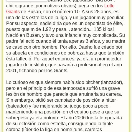
chico grande, por motivos obvios) juega en los
Lotte
Giants
de Busan, con el número 10. A sus 28 años, es
una de las estrellas de la liga, y un jugador muy peculiar.
Por su aspecto, nadie diría que es un deportista de élite,
puesto que mide 1.92 y pesa... atención... 135 kilos!
Nació en Busan, y tuvo una infancia muy complicada. Su
padre falleció cuando él tenía apenas 3 años, y su madre
se casó con otro hombre. Por ello, Daeho fue criado por
su abuela en condiciones de pobreza hasta que también
ésta falleció. Por aquel entonces, ya era un prometedor
jugador de instituto, que pasaría a profesional en el año
2001, fichando por los Giants.
Lo curioso es que siempre había sido pitcher (lanzador),
pero en el principio de esa temporada sufrió una grave
lesión de hombro que parecía que arruinaría su carrera.
Sin embargo, pidió ser cambiado de posición a hitter
(bateador) y fue mejorando su juego poco a poco,
manteniendo una posición en el equipo pese a que su
sobrepeso ya era notorio. El año 2006 fue la temporada
de su eclosión como estrella, consiguiendo la triple
corona (líder de la liga en home runs, carreras