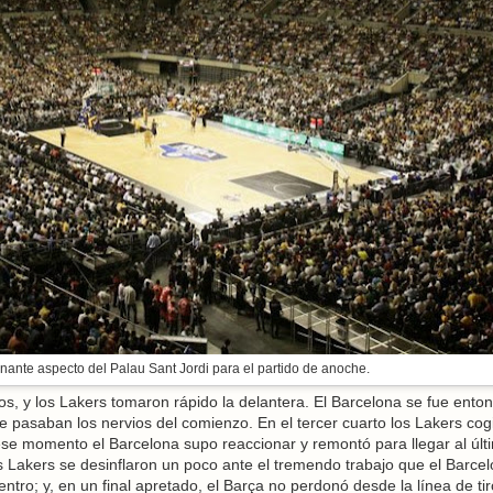
nante aspecto del Palau Sant Jordi para el partido de anoche.
, y los Lakers tomaron rápido la delantera. El Barcelona se fue ento
e pasaban los nervios del comienzo. En el tercer cuarto los Lakers cog
ese momento el Barcelona supo reaccionar y remontó para llegar al últ
los Lakers se desinflaron un poco ante el tremendo trabajo que el Barce
ntro; y, en un final apretado, el Barça no perdonó desde la línea de ti