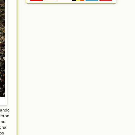
nando
ieron
imo
lona
ros