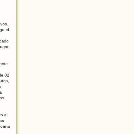
ivos.
ga el
edado
jugar
ante
de 82
utos,
e
a
los
to al
las
ncima