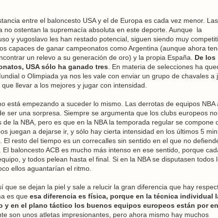
istancia entre el baloncesto USA y el de Europa es cada vez menor. Las
a no ostentan la supremacía absoluta en este deporte. Aunque la
uso y yugoslavo les han restado potencial, siguen siendo muy competit
pos capaces de ganar campeonatos como Argentina (aunque ahora ten
contrar un relevo a su generación de oro) y la propia España.
De los
onatos, USA sólo ha ganado tres
. En materia de selecciones ha qu
undial o Olimpiada ya nos les vale con enviar un grupo de chavales a 
n que llevar a los mejores y jugar con intensidad.
o está empezando a suceder lo mismo. Las derrotas de equipos NBA 
de ser una sorpresa. Siempre se argumenta que los clubs europeos no
os de la NBA, pero es que en la NBA la temporada regular se compone 
s juegan a dejarse ir, y sólo hay cierta intensidad en los últimos 5 min
o. El resto del tiempo es un correcalles sin sentido en el que no defiend
a. El baloncesto ACB es mucho más intenso en ese sentido, porque cad
quipo, y todos pelean hasta el final. Si en la NBA se disputasen todos 
co ellos aguantarían el ritmo.
sí que se dejan la piel y sale a relucir la gran diferencia que hay respec
ma es que
esa diferencia es física, porque en la técnica individual 
 y en el plano táctico los buenos equipos europeos están por e
mente son unos atletas impresionantes, pero ahora mismo hay muchos