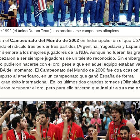
e 1992 (el
único
Dream Team) tras proclamarse campeones olímpicos.
en el
Campeonato del Mundo de 2002
en Indianapolis, en el que US
ndo el ridículo tras perder tres partidos (Argentina, Yugoslavia y España
ar siempre a los mejores jugadores de la NBA. Aunque no fueran las gr
mpezaron a ser siempre jugadores de un talento reconocido. Sin embar
 pudieron hacerse con el oro, pese a que en aquel equipo estaban va
a NBA del momento. El Campeonato del Mundo de 2006 fue otra ocasión
 impuso al americano, en un campeonato que ganó España de forma
r gran éxito internacional. En los últimos dos grandes torneos (Olimpia
eron recuperar el oro, pero para ello tuvieron que
incluir a sus mejo
o
.