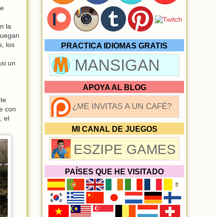
de
n la
juegan
, los
PRACTICA IDIOMAS GRATIS
MANSIGAN
asi un
APOYA AL BLOG
te
¿ME INVITAS A UN CAFÉ?
de con
 el
MI CANAL DE JUEGOS
ESZIPE GAMES
PAÍSES QUE HE VISITADO