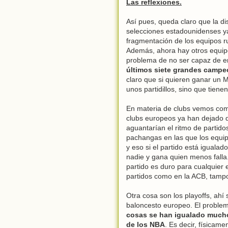
Las reflexiones.
Así pues, queda claro que la d
selecciones estadounidenses y
fragmentación de los equipos r
Además, ahora hay otros equi
problema de no ser capaz de en
últimos siete grandes campe
claro que si quieren ganar un M
unos partidillos, sino que tiene
En materia de clubs vemos com
clubs europeos ya han dejado 
aguantarían el ritmo de partid
pachangas en las que los equipo
y eso si el partido está igualad
nadie y gana quien menos fall
partido es duro para cualquier e
partidos como en la ACB, tampo
Otra cosa son los playoffs, ahí 
baloncesto europeo. El proble
cosas se han igualado mucho
de los NBA
. Es decir, física