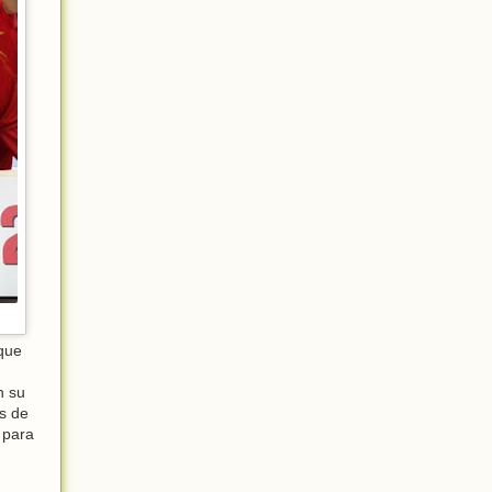
que
n su
as de
 para