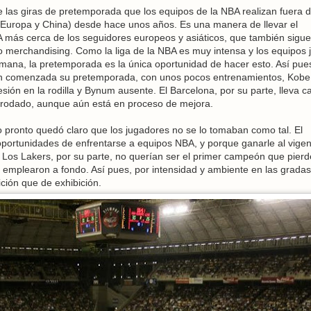
e las giras de pretemporada que los equipos de la NBA realizan fuera 
 Europa y China) desde hace unos años. Es una manera de llevar el
 más cerca de los seguidores europeos y asiáticos, que también sigue
merchandising. Como la liga de la NBA es muy intensa y los equipos 
mana, la pretemporada es la única oportunidad de hacer esto. Así pues
cién comenzada su pretemporada, con unos pocos entrenamientos, Kobe
ión en la rodilla y Bynum ausente. El Barcelona, por su parte, lleva c
rodado, aunque aún está en proceso de mejora.
o pronto quedó claro que los jugadores no se lo tomaban como tal. El
portunidades de enfrentarse a equipos NBA, y porque ganarle al vigen
 Los Lakers, por su parte, no querían ser el primer campeón que pier
emplearon a fondo. Así pues, por intensidad y ambiente en las gradas,
ción que de exhibición.