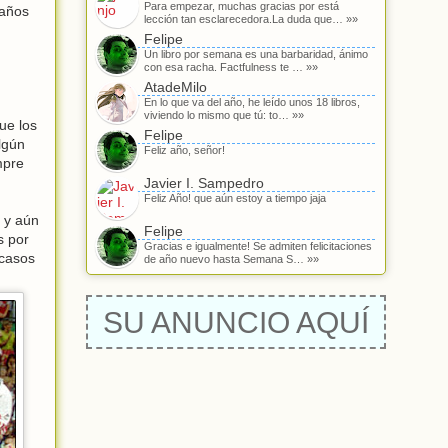
Para empezar, muchas gracias por está
 años
lección tan esclarecedora.La duda que… »»
Felipe
Un libro por semana es una barbaridad, ánimo
con esa racha. Factfulness te … »»
AtadeMilo
En lo que va del año, he leído unos 18 libros,
viviendo lo mismo que tú: to… »»
ue los
Felipe
lgún
Feliz año, señor!
mpre
Javier I. Sampedro
Feliz Año! que aún estoy a tiempo jaja
 y aún
Felipe
s por
Gracias e igualmente! Se admiten felicitaciones
 casos
de año nuevo hasta Semana S… »»
SU ANUNCIO AQUÍ