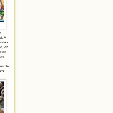
A
). A
andes
go, en
rias
 en
das de
res