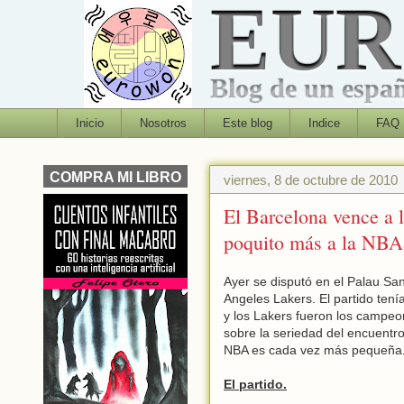
EU
Blog de un españo
Inicio
Nosotros
Este blog
Indice
FAQ
COMPRA MI LIBRO
viernes, 8 de octubre de 2010
El Barcelona vence a 
poquito más a la NBA
Ayer se disputó en el Palau San
Angeles Lakers. El partido tení
y los Lakers fueron los campeon
sobre la seriedad del encuentro
NBA es cada vez más pequeña
El partido.