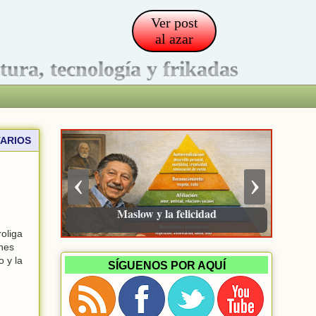
Ver post
al azar
ltura, tecnología y frikadas
ARIOS
‹
›
Maslow y la felicidad
roliga
ones
 y la
SÍGUENOS POR AQUÍ