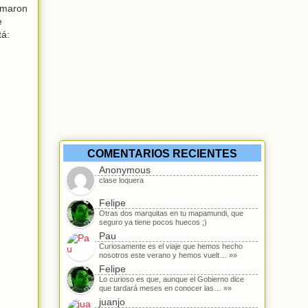
irmaron
e
tá:
COMENTARIOS RECIENTES
Anonymous
clase loquera
Felipe
Otras dos marquitas en tu mapamundi, que
seguro ya tiene pocos huecos ;)
Pau
Curiosamente es el viaje que hemos hecho
nosotros este verano y hemos vuelt… »»
Felipe
Lo curioso es que, aunque el Gobierno dice
que tardará meses en conocer las… »»
juanjo