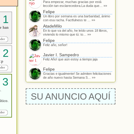
Para empezar, muchas gracias por está
lección tan esclarecedora.La duda que… »»
Felipe
Un libro por semana es una barbaridad, ánimo
con esa racha. Factfulness te … »»
AtadeMilo
se han
En lo que va del año, he leído unos 18 libros,
viviendo lo mismo que tú: to… »»
nder
Felipe
Feliz año, señor!
Javier I. Sampedro
Feliz Año! que aún estoy a tiempo jaja
 :p
nder
Felipe
Gracias e igualmente! Se admiten felicitaciones
de año nuevo hasta Semana S… »»
.
SU ANUNCIO AQUÍ
tico.
der