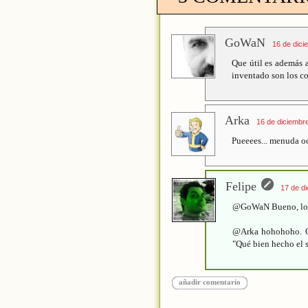
GoWaN
16 de dici
Que útil es además 
inventado son los co
Arka
16 de diciembre
Pueeees... menuda oc
Felipe
17 de di
@GoWaN Bueno, lo id
@Arka hohohoho. Qu
"Qué bien hecho el s
añadir comentario