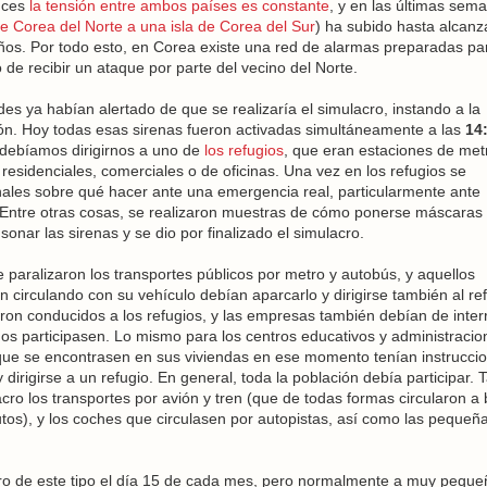
nces
la tensión entre ambos países es constante
, y en las últimas sem
e Corea del Norte a una isla de Corea del Sur
) ha subido hasta alcanza
años. Por todo esto, en Corea existe una red de alarmas preparadas pa
o de recibir un ataque por parte del vecino del Norte.
des ya habían alertado de que se realizaría el simulacro, instando a la
ción. Hoy todas esas sirenas fueron activadas simultáneamente a las
14
debíamos dirigirnos a uno de
los refugios
, que eran estaciones de met
 residenciales, comerciales o de oficinas. Una vez en los refugios se
onales sobre qué hacer ante una emergencia real, particularmente ante
 Entre otras cosas, se realizaron muestras de cómo ponerse máscaras
sonar las sirenas y se dio por finalizado el simulacro.
paralizaron los transportes públicos por metro y autobús, y aquellos
circulando con su vehículo debían aparcarlo y dirigirse también al re
on conducidos a los refugios, y las empresas también debían de inter
dos participasen. Lo mismo para los centros educativos y administracio
 que se encontrasen en sus viviendas en ese momento tenían instrucci
 dirigirse a un refugio. En general, toda la población debía participar. 
acro los transportes por avión y tren (que de todas formas circularon a 
tos), y los coches que circulasen por autopistas, así como las pequeñ
cro de este tipo el día 15 de cada mes, pero normalmente a muy peque