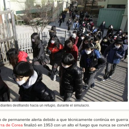
diantes desfilando hacia un refugio, durante el simulacro.
o de permanente alerta debido a que técnicamente continúa en guerra
ra de Corea
finalizó en 1953 con un alto el fuego que nunca se convirt