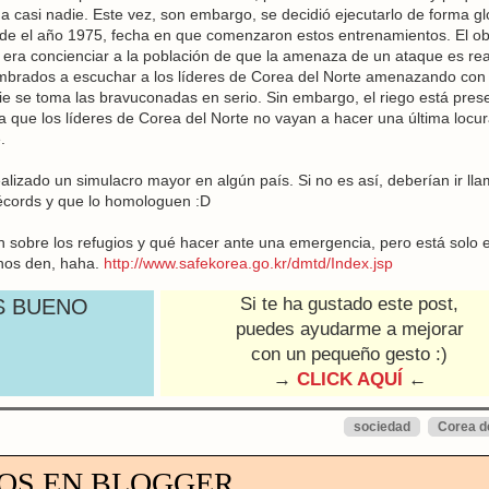
a casi nadie. Este vez, son embargo, se decidió ejecutarlo de forma gl
sde el año 1975, fecha en que comenzaron estos entrenamientos. El obj
, era concienciar a la población de que la amenaza de un ataque es rea
brados a escuchar a los líderes de Corea del Norte amenazando con
ie se toma las bravuconadas en serio. Sin embargo, el riego está prese
a que los líderes de Corea del Norte no vayan a hacer una última locu
.
alizado un simulacro mayor en algún país. Si no es así, deberían ir ll
récords y que lo homologuen :D
 sobre los refugios y qué hacer ante una emergencia, pero está solo 
 nos den, haha.
http://www.safekorea.go.kr/dmtd/Index.jsp
Si te ha gustado este post,
S BUENO
puedes ayudarme a mejorar
con un pequeño gesto :)
→
CLICK AQUÍ
←
sociedad
Corea d
OS EN BLOGGER