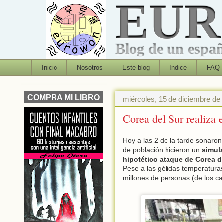
EU
Blog de un españo
Inicio
Nosotros
Este blog
Indice
FAQ
COMPRA MI LIBRO
miércoles, 15 de diciembre de
Corea del Sur realiza 
Hoy a las 2 de la tarde sonaron
de población hicieron un
simul
hipotético ataque de Corea d
Pese a las gélidas temperatura
millones de personas (de los ca