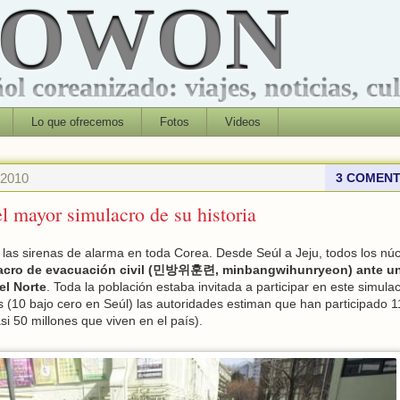
ROWON
l coreanizado: viajes, noticias, cu
Lo que ofrecemos
Fotos
Videos
 2010
3 COMENT
el mayor simulacro de su historia
 las sirenas de alarma en toda Corea. Desde Seúl a Jeju, todos los nú
acro de evacuación civil (민방위훈련, minbangwihunryeon) ante u
el Norte
. Toda la población estaba invitada a participar en este simulac
s (10 bajo cero en Seúl) las autoridades estiman que han participado 1
si 50 millones que viven en el país).