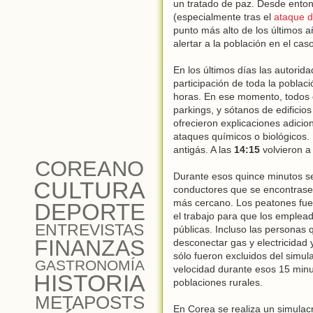
un tratado de paz. Desde ento
(especialmente tras el
ataque d
punto más alto de los últimos 
alertar a la población en el cas
En los últimos días las autorida
participación de toda la pobla
horas. En ese momento, todos 
parkings, y sótanos de edificios
ofrecieron explicaciones adici
ataques químicos o biológicos.
antigás. A las
14:15
volvieron a 
COREANO
Durante esos quince minutos se 
CULTURA
conductores que se encontrasen 
más cercano. Los peatones fuer
DEPORTE
el trabajo para que los emplea
ENTREVISTAS
públicas. Incluso las personas
FINANZAS
desconectar gas y electricidad y
sólo fueron excluidos del simul
GASTRONOMÍA
velocidad durante esos 15 minu
HISTORIA
poblaciones rurales.
METAPOSTS
En Corea se realiza un simula