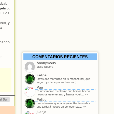
obal.
etivo,
l. Los
nte, y
ra
amando
en
COMENTARIOS RECIENTES
Anonymous
clase loquera
Felipe
Otras dos marquitas en tu mapamundi, que
seguro ya tiene pocos huecos ;)
Pau
Curiosamente es el viaje que hemos hecho
nosotros este verano y hemos vuelt… »»
Felipe
el Sur
Lo curioso es que, aunque el Gobierno dice
que tardará meses en conocer las… »»
juanjo