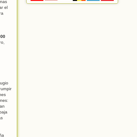
anas
r el
ra
:00
ro,
fugio
rumpir
nes
ones:
Tan
baja
as
ña