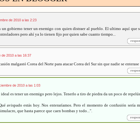
embre de 2010 a las 2:23
a un gobierno tener un enemigo con quien distraer al pueblo. El ultimo aquí que 
ntroladores pero ahí ya lo tienen fijo por quien sabe cuanto tiempo...
respo
 de 2010 a las 16:37
asión malgastó Corea del Norte para atacar Corea del Sur sin que nadie se enterase
respo
ciembre de 2010 a las 1:03
eal es tener un enemigo pero lejos. Tenerlo a tiro de piedra da un poco de repelús
é avispado estás hoy. Nos enteraríamos. Pero el momento de confusión sería mí
imulacro, que hasta parece que caen bombas y todo...".
respon