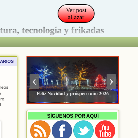
Ver post
al azar
ltura, tecnología y frikadas
ARIOS
‹
›
cleos
Pacienzudo, newsletter sobre finanzas
Feliz Navidad y próspero año 2026
n
e inversión
ro.
1
SÍGUENOS POR AQUÍ