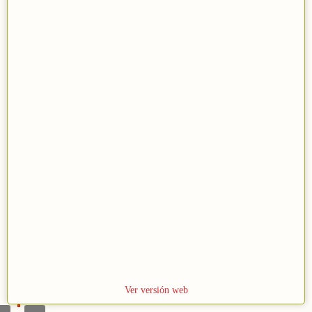
M
2
Ver versión web
a
0
s
2