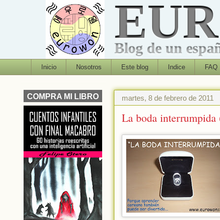
EU
Blog de un españo
Inicio
Nosotros
Este blog
Indice
FAQ
COMPRA MI LIBRO
martes, 8 de febrero de 2011
La boda interrumpida 