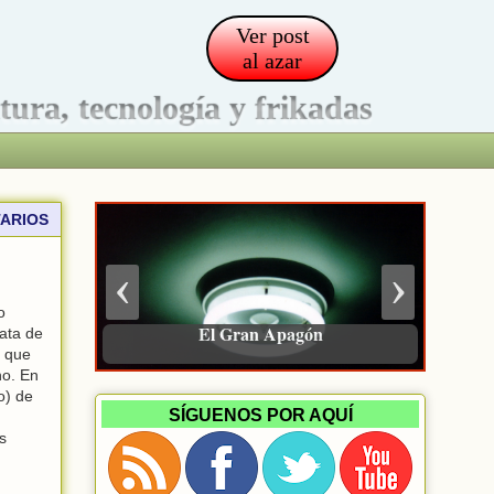
Ver post
al azar
ltura, tecnología y frikadas
ARIOS
‹
›
o
Siete libros recomendados en 2025
El Gran Apagón
ata de
s que
o. En
o) de
SÍGUENOS POR AQUÍ
s