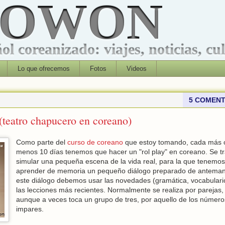
ROWON
l coreanizado: viajes, noticias, cu
Lo que ofrecemos
Fotos
Videos
5 COMENT
(teatro chapucero en coreano)
Como parte del
curso de coreano
que estoy tomando, cada más 
menos 10 días tenemos que hacer un "rol play" en coreano. Se tr
simular una pequeña escena de la vida real, para la que tenemo
aprender de memoria un pequeño diálogo preparado de anteman
este diálogo debemos usar las novedades (gramática, vocabulari
las lecciones más recientes. Normalmente se realiza por parejas,
aunque a veces toca un grupo de tres, por aquello de los número
impares.