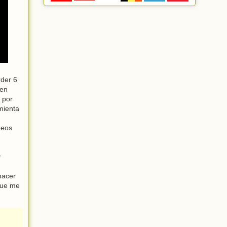
rder 6
 en
 por
mienta
deos
y
hacer
que me