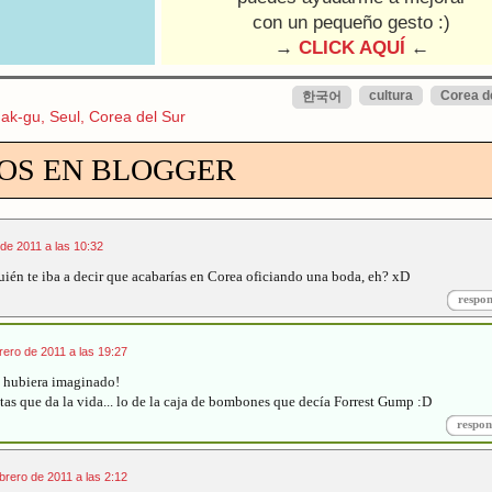
con un pequeño gesto :)
→
CLICK AQUÍ
←
cultura
Corea d
한국어
k-gu, Seul, Corea del Sur
OS EN BLOGGER
 de 2011 a las 10:32
uién te iba a decir que acabarías en Corea oficiando una boda, eh? xD
respo
rero de 2011 a las 19:27
 hubiera imaginado!
tas que da la vida... lo de la caja de bombones que decía Forrest Gump :D
respon
brero de 2011 a las 2:12