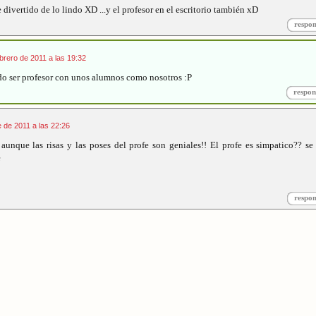
 divertido de lo lindo XD ...y el profesor en el escritorio también xD
respo
brero de 2011 a las 19:32
tido ser profesor con unos alumnos como nosotros :P
respon
 de 2011 a las 22:26
aunque las risas y las poses del profe son geniales!! El profe es simpatico?? se
e
respo