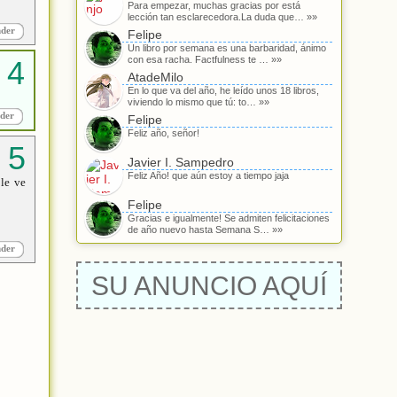
Para empezar, muchas gracias por está
lección tan esclarecedora.La duda que… »»
nder
Felipe
Un libro por semana es una barbaridad, ánimo
con esa racha. Factfulness te … »»
AtadeMilo
En lo que va del año, he leído unos 18 libros,
viviendo lo mismo que tú: to… »»
der
Felipe
Feliz año, señor!
Javier I. Sampedro
Feliz Año! que aún estoy a tiempo jaja
 le ve
Felipe
Gracias e igualmente! Se admiten felicitaciones
de año nuevo hasta Semana S… »»
nder
SU ANUNCIO AQUÍ