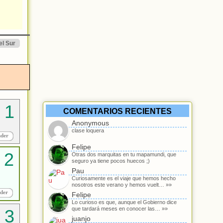
el Sur
COMENTARIOS RECIENTES
Anonymous
clase loquera
nder
Felipe
Otras dos marquitas en tu mapamundi, que
seguro ya tiene pocos huecos ;)
Pau
Curiosamente es el viaje que hemos hecho
nosotros este verano y hemos vuelt… »»
der
Felipe
Lo curioso es que, aunque el Gobierno dice
que tardará meses en conocer las… »»
juanjo