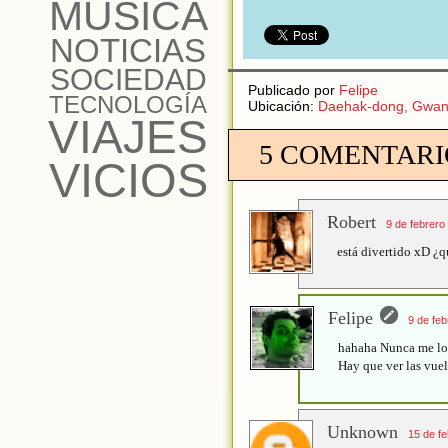
MÚSICA
NOTICIAS
SOCIEDAD
Publicado por
Felipe
TECNOLOGÍA
Ubicación:
Daehak-dong, Gwana
VIAJES
5 COMENTARI
VICIOS
Robert
9 de febrero
está divertido xD ¿q
Felipe
9 de feb
hahaha Nunca me lo
Hay que ver las vuel
Unknown
15 de fe