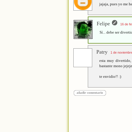
jajaja, pues yo me he
Felipe
16 de fe
Sí... debe ser diver
Patry
1 de noviembre
esta muy divertido, 
bastante mono jejej
te envidio!! :)
añadir comentario