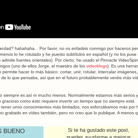
verdad? hahahaha... Por favor, no os enfadéis conmigo por haceros pe
 menos lo he rotulado y he puesto subtítulos en español (y no los puse
admite fuentes orientales). Por cierto, he usado el Pinnacle VideoSpin
gos (uno de ellos Jorge, el maestro de los
videoblogs
). Es una herra
 permite hacer lo más básico: cortar, unir, rotular, intercalar imágenes,
lo de lo que pensaba, así que en el futuro probablemente veréis más ví
no siempre es así ni mucho menos. Normalmente estamos más serios 
o gracioso como ésto requiere invertir un tiempo que no siempre está
e a tener unos conocimientos más limitados, nos esforzábamos más por 
uno grabado en vídeo también, pero no creo que lo publique. A menos 
Si te ha gustado este post,
S BUENO
puedes ayudarme a mejorar