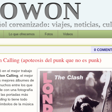
ROWON
l coreanizado: viajes, noticias, cu
Lo que ofrecemos
Fotos
Videos
0 COMENT
alling (apoteosis del punk que no es punk)
ó en el mejor trabajo
on Calling
, el mejor
os mejores álbumes de
 muchos entre los que
le con una fotografía
 las portadas más
ling
lo tiene todo
símbolos de la música