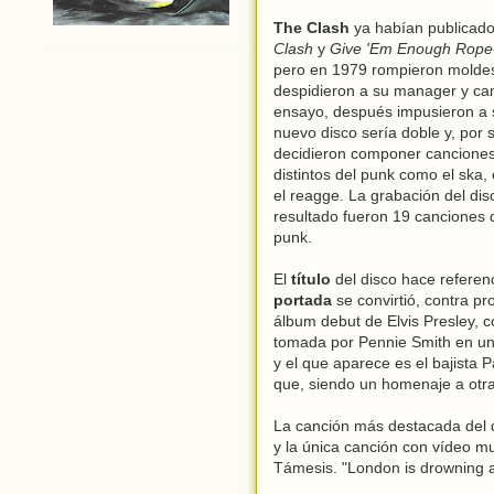
The Clash
ya habían publicado
Clash
y
Give 'Em Enough Rope
pero en 1979 rompieron moldes
despidieron a su manager y ca
ensayo, después impusieron a s
nuevo disco sería doble y, por s
decidieron componer canciones 
distintos del punk como el ska, e
el reagge. La grabación del disc
resultado fueron 19 canciones 
punk.
El
título
del disco hace referen
portada
se convirtió, contra pr
álbum debut de Elvis Presley, c
tomada por Pennie Smith en un 
y el que aparece es el bajista
que, siendo un homenaje a otr
La canción más destacada del 
y la única canción con vídeo mus
Támesis. "London is drowning an