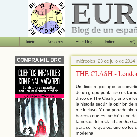
EU
Blog de un españo
Inicio
Nosotros
Este blog
Indice
FAQ
COMPRA MI LIBRO
miércoles, 23 de julio de 2014
THE CLASH - London C
Un disco atípico que se convirti
de un grupo punk. Eso es
Lond
disco de The Clash y uno de l
la historia según la opinión de
me incluyo. Y una portada simp
borrosa que es también una de
famosas del rock. El
London Cal
para ser lo que es, uno de los 
moderna.