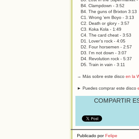
B4. Clampdown - 3:52
B4. The guns of Brixton 3:13
C1. Wrong 'em Boyo - 3:13
C2. Death or glory - 3:57
C3. Koka Kola - 1:49
C4. The card cheat - 3:53
D1. Lover's rock - 4:05
D2. Four horsemen - 2:57
D3. I'm not down - 3:07
D4. Revolution rock - 5:37
D5. Train in vain - 3:11
→ Más sobre este disco
en la 
► Puedes comprar este disco
COMPARTIR E
Publicado por
Felipe