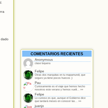
l.
rra
a dado
COMENTARIOS RECIENTES
Anonymous
clase loquera
Felipe
Otras dos marquitas en tu mapamundi, que
seguro ya tiene pocos huecos ;)
Pau
Curiosamente es el viaje que hemos hecho
nosotros este verano y hemos vuelt… »»
Felipe
Lo curioso es que, aunque el Gobierno dice
que tardará meses en conocer las… »»
juanjo