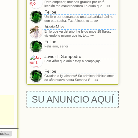
Para empezar, muchas gracias por está
lección tan esclarecedora.La duda que… »»
Felipe
Un libro por semana es una barbaridad, ánimo
con esa racha. Factfulness te … »»
AtadeMilo
En lo que va del año, he leído unos 18 libros,
viviendo lo mismo que tú: to… »»
Felipe
Feliz año, señor!
Javier I. Sampedro
Feliz Año! que aún estoy a tiempo jaja
Felipe
Gracias e igualmente! Se admiten felicitaciones
de año nuevo hasta Semana S… »»
SU ANUNCIO AQUÍ
úsica