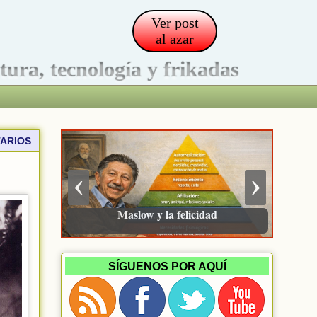
Ver post
al azar
ltura, tecnología y frikadas
ARIOS
‹
›
Maslow y la felicidad
SÍGUENOS POR AQUÍ