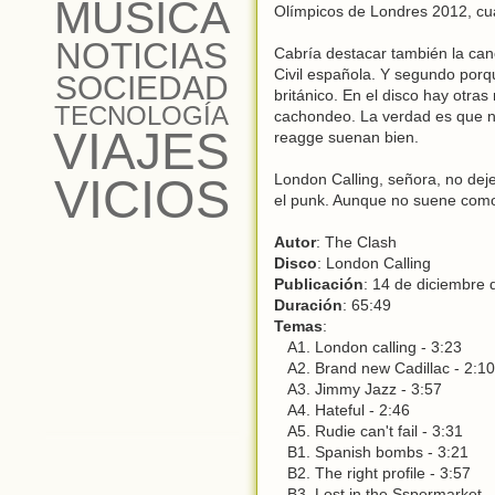
MÚSICA
Olímpicos de Londres 2012, cu
NOTICIAS
Cabría destacar también la ca
Civil española. Y segundo por
SOCIEDAD
británico. En el disco hay otr
TECNOLOGÍA
cachondeo. La verdad es que nin
VIAJES
reagge suenan bien.
VICIOS
London Calling, señora, no dej
el punk. Aunque no suene com
Autor
: The Clash
Disco
: London Calling
Publicación
: 14 de diciembre
Duración
: 65:49
Temas
:
A1. London calling - 3:23
A2. Brand new Cadillac - 2:10
A3. Jimmy Jazz - 3:57
A4. Hateful - 2:46
A5. Rudie can't fail - 3:31
B1. Spanish bombs - 3:21
B2. The right profile - 3:57
B3. Lost in the Sspermarket -