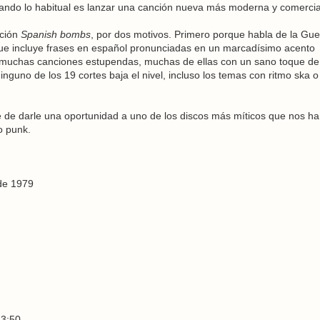
ando lo habitual es lanzar una canción nueva más moderna y comercia
nción
Spanish bombs
, por dos motivos. Primero porque habla de la Gue
que incluye frases en español pronunciadas en un marcadísimo acento
as muchas canciones estupendas, muchas de ellas con un sano toque de
guno de los 19 cortes baja el nivel, incluso los temas con ritmo ska o
e de darle una oportunidad a uno de los discos más míticos que nos h
o punk.
 de 1979
 3:50