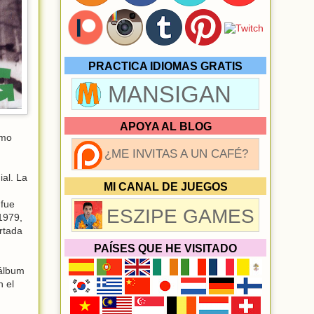
PRACTICA IDIOMAS GRATIS
MANSIGAN
APOYA AL BLOG
omo
¿ME INVITAS A UN CAFÉ?
ial. La
MI CANAL DE JUEGOS
 fue
ESZIPE GAMES
1979,
rtada
PAÍSES QUE HE VISITADO
 álbum
n el