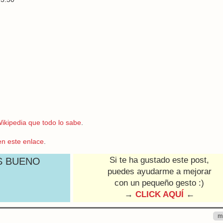
Wikipedia que todo lo sabe
.
en este enlace
.
Si te ha gustado este post,
S BUENO
puedes ayudarme a mejorar
con un pequeño gesto :)
→
CLICK AQUÍ
←
m