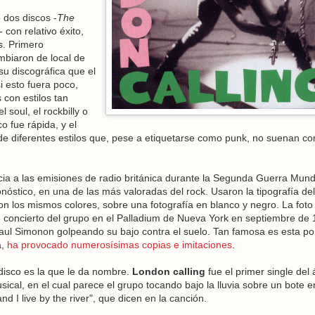
 dos discos -
The
- con relativo éxito,
. Primero
mbiaron de local de
u discográfica que el
i esto fuera poco,
con estilos tan
l soul, el rockbilly o
o fue rápida, y el
de diferentes estilos que, pese a etiquetarse como punk, no suenan c
cia a las emisiones de radio británica durante la Segunda Guerra Mund
onóstico, en una de las más valoradas del rock. Usaron la tipografía del
on los mismos colores, sobre una fotografía en blanco y negro. La foto
concierto del grupo en el Palladium de Nueva York en septiembre de 
 Paul Simonon golpeando su bajo contra el suelo. Tan famosa es esta po
a,
ha provocado numerosísimas copias e imitaciones
.
disco es la que le da nombre.
London calling
fue el primer single del
ical, en el cual parece el grupo tocando bajo la lluvia sobre un bote e
d I live by the river", que dicen en la canción.