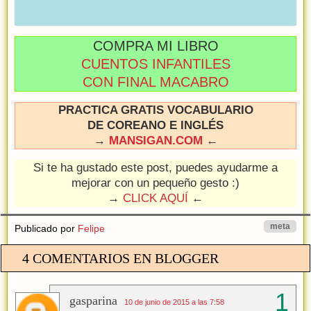
COMPRA MI LIBRO
CUENTOS INFANTILES
CON FINAL MACABRO
PRACTICA GRATIS VOCABULARIO
DE COREANO E INGLÉS
→
MANSIGAN.COM
←
Si te ha gustado este post, puedes ayudarme a
mejorar con un pequeño gesto :)
→
CLICK AQUÍ
←
meta
Publicado por
Felipe
4 COMENTARIOS EN BLOGGER
gasparina
10 de junio de 2015 a las 7:58