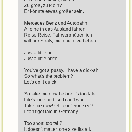
Zu groß, zu klein?
Er könnte etwas größer sein.
Mercedes Benz und Autobahn,
Alleine in das Ausland fahren
Reise Reise, Fahrvergnügen ich
will nur Spaß, mich nicht verlieben.
Just a little bit...
Just a little bitch...
You've got a pussy, I have a dick-ah.
So what's the problem?
Let's do it quick!
So take me now before it's too late.
Life's too short, so I can't wait.
Take me now! Oh, don't you see?
I can't get laid in Germany.
Too short, too tall?
It doesn't matter, one size fits all.