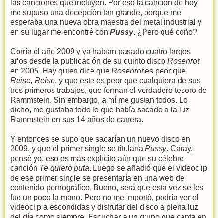
las canciones que incluyen. Por eso la canción de hoy
me supuso una decepción tan grande, porque me
esperaba una nueva obra maestra del metal industrial y
en su lugar me encontré con
Pussy
. ¿Pero qué coño?
Corría el año 2009 y ya habían pasado cuatro largos
años desde la publicación de su quinto disco
Rosenrot
en 2005. Hay quien dice que
Rosenrot
es peor que
Reise, Reise
, y que este es peor que cualquiera de sus
tres primeros trabajos, que forman el verdadero tesoro de
Rammstein. Sin embargo, a mí me gustan todos. Lo
dicho, me gustaba todo lo que había sacado a la luz
Rammstein en sus 14 años de carrera.
Y entonces se supo que sacarían un nuevo disco en
2009, y que el primer single se titularía
Pussy
. Caray,
pensé yo, eso es más explícito aún que su célebre
canción
Te quiero puta
. Luego se añadió que el videoclip
de ese primer single se presentaría en una web de
contenido pornográfico. Bueno, será que esta vez se les
fue un poco la mano. Pero no me importó, podría ver el
videoclip a escondidas y disfrutar del disco a plena luz
del día como siempre. Escuchar a un grupo que canta en