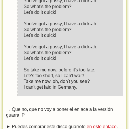
You've got a pussy, I have a dick-ah.
So what's the problem?
Let's do it quick!
You've got a pussy, I have a dick-ah.
So what's the problem?
Let's do it quick!
You've got a pussy, I have a dick-ah.
So what's the problem?
Let's do it quick!
So take me now, before it's too late.
Life's too short, so I can't wait!
Take me now, oh, don't you see?
I can't get laid in Germany.
→ Que no, que no voy a poner el enlace a la versión
guarra :P
► Puedes comprar este disco guarrote
en este enlace
.