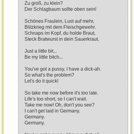
Zu groß, zu klein?
Der Schlagbaum sollte oben sein!
Schönes Fraulein, Lust auf mehr,
Blitzkrieg mit dem Fleischgewehr.
Schnaps im Kopf, du holde Braut,
Steck Bratwurst in dein Sauerkraut.
Just a little bit...
Be my little bitch...
You've got a pussy, I have a dick-ah.
So what's the problem?
Let's do it quick!
So take me now before it's too late.
Life's too short, so I can't wait.
Take me now! Oh, don't you see?
I can't get laid in Germany.
Germany.
Germany.