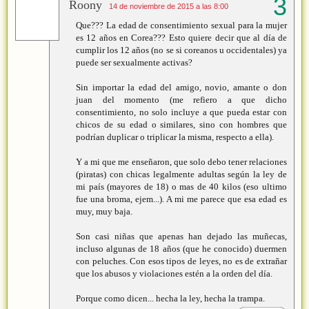
Roony
14 de noviembre de 2015 a las 8:00
Que??? La edad de consentimiento sexual para la mujer
es 12 años en Corea??? Esto quiere decir que al día de
cumplir los 12 años (no se si coreanos u occidentales) ya
puede ser sexualmente activas?
Sin importar la edad del amigo, novio, amante o don
juan del momento (me refiero a que dicho
consentimiento, no solo incluye a que pueda estar con
chicos de su edad o similares, sino con hombres que
podrían duplicar o triplicar la misma, respecto a ella).
Y a mi que me enseñaron, que solo debo tener relaciones
(piratas) con chicas legalmente adultas según la ley de
mi país (mayores de 18) o mas de 40 kilos (eso ultimo
fue una broma, ejem...). A mi me parece que esa edad es
muy, muy baja.
Son casi niñas que apenas han dejado las muñecas,
incluso algunas de 18 años (que he conocido) duermen
con peluches. Con esos tipos de leyes, no es de extrañar
que los abusos y violaciones estén a la orden del día.
Porque como dicen... hecha la ley, hecha la trampa.