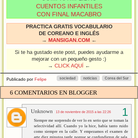
CUENTOS INFANTILES
CON FINAL MACABRO
PRACTICA GRATIS VOCABULARIO
DE COREANO E INGLÉS
→
MANSIGAN.COM
←
Si te ha gustado este post, puedes ayudarme a
mejorar con un pequeño gesto :)
→
CLICK AQUÍ
←
sociedad
noticias
Corea del Sur
Publicado por
Felipe
6 COMENTARIOS EN BLOGGER
Unknown
13 de noviembre de 2015 a las 22:26
Siempre me sorprendo de ver lo en serio que se toman la
selectividad allí. Cuando yo la hice, había tanto ruido
como siempre en la calle. Y empezamos el examen de
arte diez minutos tarde porque se confundieron de sala.