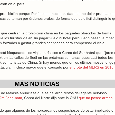
ntran en el país.
 prohibición porque Pekín tiene mucho cuidado de no dejar pruebas en
cas se toman por órdenes orales, de forma que es difícil distinguir lo 
que centran la prohibición china en los paquetes ofrecidos de forma
e los turistas viajan sin pagar vuelo ni hotel pero luego pasan la mitad
on forzados a gastar grandes cantidades para compensar el viaje.
stá bloqueando los viajes turísticos a Corea del Sur habrá que fijarse 
en las calles de Seúl en las próximas semanas, pues casi todos los
son turistas de China. Si hay menos que en los últimos meses, el gol
ectacular, incluso mayor que el causado por
el brote del MERS en 2015
.
MÁS NOTICIAS
 de Malasia anunciase que se hallaron restos del agente nervioso
Kim Jong-nam
, Corea del Norte dijo ante la ONU
que no posee armas
bido que algunos de los norcoreanos sospechosos de estar implicado e