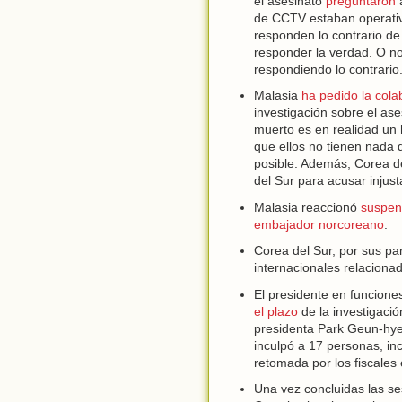
el asesinato
preguntaron
a
de CCTV estaban operativ
responden lo contrario d
responder la verdad. O no
respondiendo lo contrario
Malasia
ha pedido la cola
investigación sobre el as
muerto es en realidad un 
que ellos no tienen nada 
posible. Además, Corea d
del Sur para acusar injus
Malasia reaccionó
suspen
embajador norcoreano
.
Corea del Sur, por sus pa
internacionales relaciona
El presidente en funcione
el plazo
de la investigació
presidenta Park Geun-hye y
inculpó a 17 personas, in
retomada por los fiscales
Una vez concluidas las ses