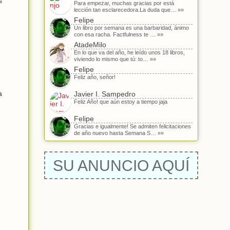
s
Para empezar, muchas gracias por está
lección tan esclarecedora.La duda que… »»
Felipe
Un libro por semana es una barbaridad, ánimo
con esa racha. Factfulness te … »»
AtadeMilo
En lo que va del año, he leído unos 18 libros,
viviendo lo mismo que tú: to… »»
Felipe
,
Feliz año, señor!
a
Javier I. Sampedro
Feliz Año! que aún estoy a tiempo jaja
Felipe
Gracias e igualmente! Se admiten felicitaciones
de año nuevo hasta Semana S… »»
SU ANUNCIO AQUÍ