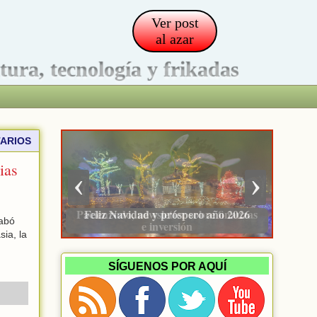
Ver post
al azar
ltura, tecnología y frikadas
ARIOS
ias
‹
›
Pacienzudo, newsletter sobre finanzas
cabó
e inversión
ia, la
SÍGUENOS POR AQUÍ