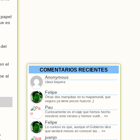
 papel
que es
 del
en el
COMENTARIOS RECIENTES
pe al
Anonymous
clase loquera
Felipe
Otras dos marquitas en tu mapamundi, que
seguro ya tiene pocos huecos ;)
Pau
Curiosamente es el viaje que hemos hecho
nosotros este verano y hemos vuelt… »»
Felipe
Lo curioso es que, aunque el Gobierno dice
que tardará meses en conocer las… »»
n
juanjo