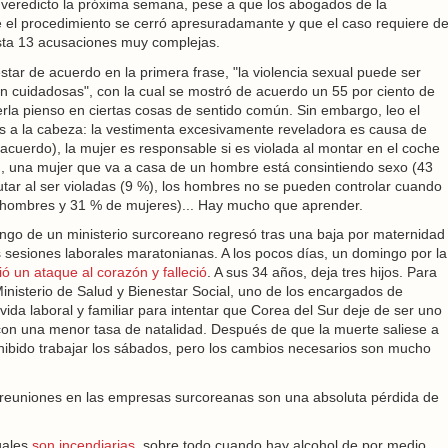
 veredicto la próxima semana, pese a que los abogados de la
 el procedimiento se cerró apresuradamante y que el caso requiere d
asta 13 acusaciones muy complejas.
tar de acuerdo en la primera frase, "la violencia sexual puede ser
on cuidadosas", con la cual se mostró de acuerdo un 55 por ciento de
erla pienso en ciertas cosas de sentido común. Sin embargo, leo el
s a la cabeza: la vestimenta excesivamente reveladora es causa de
 acuerdo), la mujer es responsable si es violada al montar en el coche
, una mujer que va a casa de un hombre está consintiendo sexo (43
utar al ser violadas (9 %), los hombres no se pueden controlar cuando
 hombres y 31 % de mujeres)... Hay mucho que aprender.
ango de un ministerio surcoreano regresó tras una baja por maternidad
sesiones laborales maratonianas. A los pocos días, un domingo por la
ió un ataque al corazón y falleció
. A sus 34 años, deja tres hijos. Para
Ministerio de Salud y Bienestar Social, uno de los encargados de
 vida laboral y familiar para intentar que Corea del Sur deje de ser uno
con una menor tasa de natalidad. Después de que la muerte saliese a
rohibido trabajar los sábados, pero los cambios necesarios son mucho
s reuniones en las empresas surcoreanas son una absoluta pérdida de
gales
son incendiarias
, sobre todo cuando hay alcohol de por medio.