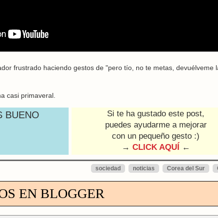
ador frustrado haciendo gestos de "pero tío, no te metas, devuélveme l
a casi primaveral.
Si te ha gustado este post,
S BUENO
puedes ayudarme a mejorar
con un pequeño gesto :)
→
CLICK AQUÍ
←
sociedad
noticias
Corea del Sur
OS EN BLOGGER