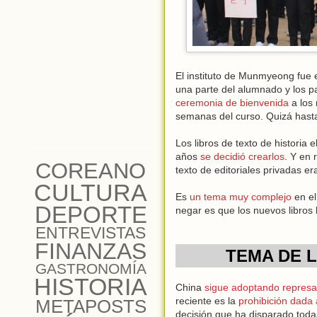
El instituto de Munmyeong fue e
una parte del alumnado y los
ceremonia de bienvenida
a los 
semanas del curso. Quizá hasta 
Los libros de texto de histori
años
se decidió crearlos
. Y en 
COREANO
texto de editoriales privadas 
CULTURA
Es
un tema muy complejo
en el
DEPORTE
negar es que los nuevos libros 
ENTREVISTAS
FINANZAS
TEMA DE LA
GASTRONOMÍA
HISTORIA
China
sigue adoptando represa
reciente es la
prohibición dada 
METAPOSTS
decisión que ha disparado toda