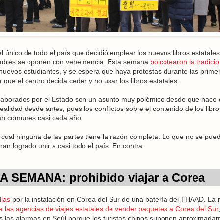
l único de todo el país que decidió emplear los nuevos libros estatales
 padres se oponen con vehemencia. Esta semana
boicotearon la tradicio
nuevos estudiantes, y se espera que haya protestas durante las prime
que el centro decida ceder y no usar los libros estatales.
a elaborados por el Estado son un asunto muy polémico desde que hace
realidad desde antes, pues los conflictos sobre el contenido de los libr
eran comunes casi cada año.
 cual ninguna de las partes tiene la razón completa. Lo que no se pue
han logrado unir a casi todo el país. En contra.
 SEMANA: prohibido viajar a Corea
lias
por la instalación en Corea del Sur de una batería del THAAD. La
a las agencias de viajes estatales de vender paquetes a Corea del Sur
s las alarmas en Seúl porque los turistas chinos suponen aproximada