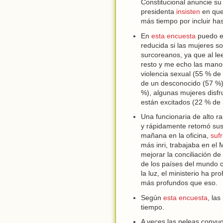
Constitucional anuncie su
presidenta
insisten
en que
más tiempo por incluir h
En
esta encuesta
puedo es
reducida si las mujeres s
surcoreanos, ya que al le
resto y me echo las mano
violencia sexual (55 % de
de un desconocido (57 %)
%), algunas mujeres disfr
están excitados (22 % de
Una funcionaria de alto r
y rápidamente retomó sus 
mañana en la oficina,
sufr
más inri, trabajaba en el 
mejorar la conciliación de
de los países del mundo 
la luz, el ministerio ha p
más profundos que eso.
Según
esta encuesta
, la
tiempo.
A veces las peleas conyu