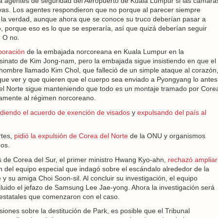
 agentes de seguridad del Aeropuerto de Kuala Lumpur si las cámara
as. Los agentes respondieron que no porque al parecer siempre
e la verdad, aunque ahora que se conoce su truco deberían pasar a
, porque eso es lo que se esperaría, así que quizá deberían seguir
. O no.
boración
de la embajada norcoreana en Kuala Lumpur en la
esinato de Kim Jong-nam, pero la embajada sigue insistiendo en que el
hombre llamado Kim Chol, que falleció de un simple ataque al corazón
que ver y que quieren que el cuerpo sea enviado a Pyongyang lo antes
el Norte sigue manteniendo que todo es un montaje tramado por Core
tamente al régimen norcoreano.
diendo el acuerdo de exención de visados
y
expulsando del país al
rtes,
pidió la expulsión de Corea del Norte
de la ONU y organismos
dos.
s de Corea del Sur, el primer ministro Hwang Kyo-ahn,
rechazó ampliar
n del equipo especial que indagó sobre el escándalo alrededor de la
 su amiga Choi Soon-sil. Al concluir su investigación, el equipo
cluido el jefazo de Samsung Lee Jae-yong. Ahora la investigación será
 estatales que comenzaron con el caso.
iones sobre la destitución de Park, es posible que el Tribunal