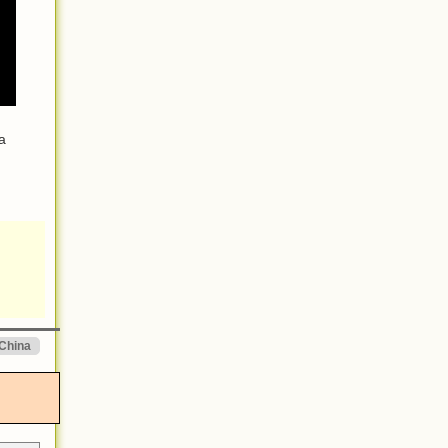
a
China