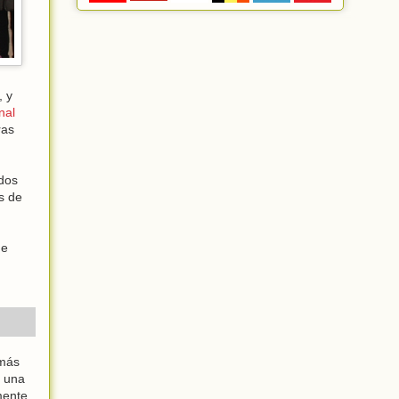
, y
nal
ras
 dos
os de
de
 más
, una
mente