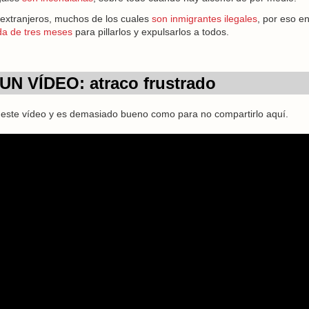
 extranjeros, muchos de los cuales
son inmigrantes ilegales
, por eso e
da de tres meses
para pillarlos y expulsarlos a todos.
UN VÍDEO: atraco frustrado
 este vídeo y es demasiado bueno como para no compartirlo aquí.