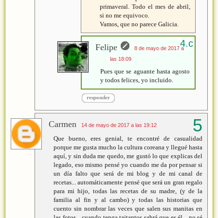
primaveral. Todo el mes de abril,
si no me equivoco.
Vamos, que no parece Galicia.
Felipe
8 de mayo de 2017 a
las 18:09
Pues que se aguante hasta agosto
y todos felices, yo incluido.
responder
Carmen
14 de mayo de 2017 a las 19:12
Que bueno, eres genial, te encontré de casualidad
porque me gusta mucho la cultura coreana y llegué hasta
aquí, y sin duda me quedo, me gustó lo que explicas del
legado, eso mismo pensé yo cuando me da por pensar si
un día falto que será de mi blog y de mi canal de
recetas... automáticamente pensé que será un gran regalo
para mi hijo, todas las recetas de su madre, (y de la
familia al fin y al cambo) y todas las historias que
cuento sin nombrar las veces que salen sus manitas en
las fotos... cuando tenga taitantos sabrá que es él... no sé