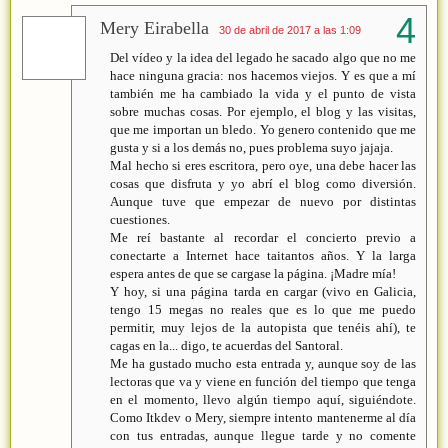
Mery Eirabella
30 de abril de 2017 a las 1:09
Del vídeo y la idea del legado he sacado algo que no me
hace ninguna gracia: nos hacemos viejos. Y es que a mí
también me ha cambiado la vida y el punto de vista
sobre muchas cosas. Por ejemplo, el blog y las visitas,
que me importan un bledo. Yo genero contenido que me
gusta y si a los demás no, pues problema suyo jajaja.
Mal hecho si eres escritora, pero oye, una debe hacer las
cosas que disfruta y yo abrí el blog como diversión.
Aunque tuve que empezar de nuevo por distintas
cuestiones.
Me reí bastante al recordar el concierto previo a
conectarte a Internet hace taitantos años. Y la larga
espera antes de que se cargase la página. ¡Madre mía!
Y hoy, si una página tarda en cargar (vivo en Galicia,
tengo 15 megas no reales que es lo que me puedo
permitir, muy lejos de la autopista que tenéis ahí), te
cagas en la... digo, te acuerdas del Santoral.
Me ha gustado mucho esta entrada y, aunque soy de las
lectoras que va y viene en función del tiempo que tenga
en el momento, llevo algún tiempo aquí, siguiéndote.
Como Itkdev o Mery, siempre intento mantenerme al día
con tus entradas, aunque llegue tarde y no comente