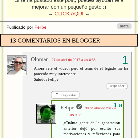
Si te ha gustado este post, puedes ayudarme a
mejorar con un pequeño gesto :)
→
CLICK AQUÍ
←
meta
Publicado por
Felipe
13 COMENTARIOS EN BLOGGER
Oloman
27 de abril de 2017 a las 0:33
Ahora veré el vídeo, pero el tema de el legado me ha
parecido muy interesante.
Saludos Felipe
responder
respuestas
Felipe
30 de abril de 2017 a
las 9:56
¿Cuánta gente de la generación
anterior dejó por escrito sus
motivaciones y reflexiones para