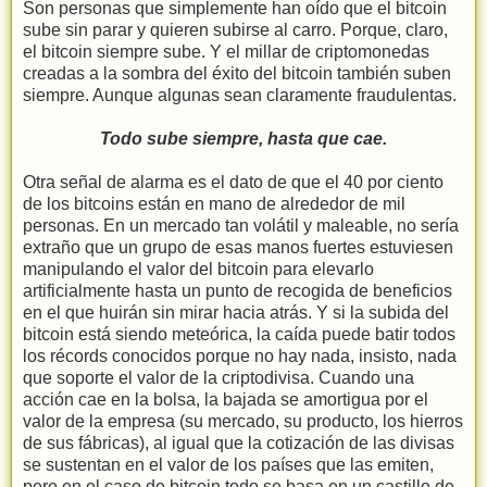
Son personas que simplemente han oído que el bitcoin
sube sin parar y quieren subirse al carro. Porque, claro,
el bitcoin siempre sube. Y el millar de criptomonedas
creadas a la sombra del éxito del bitcoin también suben
siempre. Aunque algunas sean claramente fraudulentas.
Todo sube siempre, hasta que cae.
Otra señal de alarma es el dato de que el 40 por ciento
de los bitcoins están en mano de alrededor de mil
personas. En un mercado tan volátil y maleable, no sería
extraño que un grupo de esas manos fuertes estuviesen
manipulando el valor del bitcoin para elevarlo
artificialmente hasta un punto de recogida de beneficios
en el que huirán sin mirar hacia atrás. Y si la subida del
bitcoin está siendo meteórica, la caída puede batir todos
los récords conocidos porque no hay nada, insisto, nada
que soporte el valor de la criptodivisa. Cuando una
acción cae en la bolsa, la bajada se amortigua por el
valor de la empresa (su mercado, su producto, los hierros
de sus fábricas), al igual que la cotización de las divisas
se sustentan en el valor de los países que las emiten,
pero en el caso de bitcoin todo se basa en un castillo de