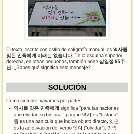
El texto, escrito con estilo de caligrafía manual, es
역사를
잊은 민족에게 미래는 없습니다
. En la esquina superior
derecha, en letras pequeñas, también pone
삼일절 95주
년
. ¿Sabes qué significa este mensaje?
SOLUCIÓN
Como siempre, vayamos por partes:
역사를 잊은 민족에게
significa "para las naciones
que olvidan su historia", porque 역사 es "historia",
를 es una partícula que indica objeto directo, 잊은
es la adjetivación del verbo 잊다 ("olvidar"), 민족