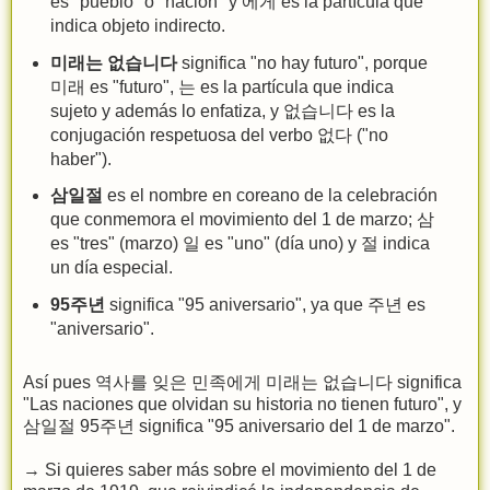
es "pueblo" o "nación" y 에게 es la partícula que
indica objeto indirecto.
미래는 없습니다
significa "no hay futuro", porque
미래 es "futuro", 는 es la partícula que indica
sujeto y además lo enfatiza, y 없습니다 es la
conjugación respetuosa del verbo 없다 ("no
haber").
삼일절
es el nombre en coreano de la celebración
que conmemora el movimiento del 1 de marzo; 삼
es "tres" (marzo) 일 es "uno" (día uno) y 절 indica
un día especial.
95주년
significa "95 aniversario", ya que 주년 es
"aniversario".
Así pues 역사를 잊은 민족에게 미래는 없습니다 significa
"Las naciones que olvidan su historia no tienen futuro", y
삼일절 95주년 significa "95 aniversario del 1 de marzo".
→ Si quieres saber más sobre el movimiento del 1 de