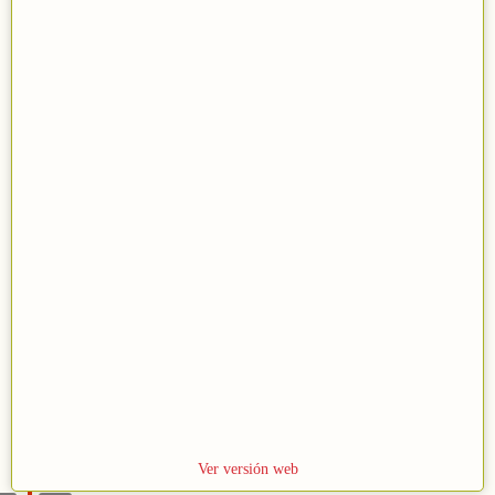
M
2
Ver versión web
a
0