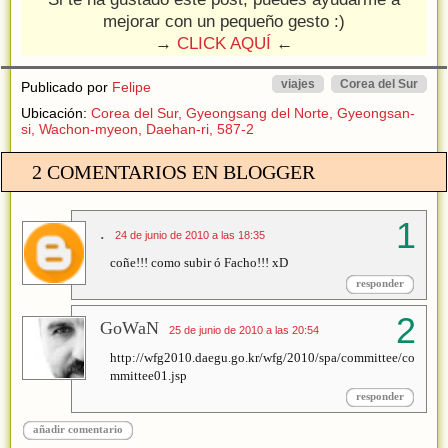
mejorar con un pequeño gesto :)
→
CLICK AQUÍ
←
viajes
Corea del Sur
Publicado por
Felipe
Ubicación:
Corea del Sur, Gyeongsang del Norte, Gyeongsan-
si, Wachon-myeon, Daehan-ri, 587-2
2 COMENTARIOS EN BLOGGER
.
24 de junio de 2010 a las 18:35
coñe!!! como subir ó Facho!!! xD
responder
GoWaN
25 de junio de 2010 a las 20:54
http://wfg2010.daegu.go.kr/wfg/2010/spa/committee/co
mmittee01.jsp
responder
añadir comentario