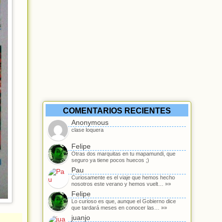
COMENTARIOS RECIENTES
Anonymous
clase loquera
Felipe
Otras dos marquitas en tu mapamundi, que
seguro ya tiene pocos huecos ;)
Pau
Curiosamente es el viaje que hemos hecho
nosotros este verano y hemos vuelt… »»
Felipe
Lo curioso es que, aunque el Gobierno dice
que tardará meses en conocer las… »»
juanjo