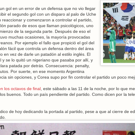
n gol en un error de un defensa que no vio llegar
ibir el segundo gol con un disparo al palo de Uche
 reaccionar y comenzaron a controlar el partido,
lón parado de esos que llaman psicológicos, uno
omienzo de la segunda parte. Después de eso el
ia tuvo muchas ocasiones, la mayoría provocadas
eanos. Por ejemplo el fallo que propició el gol del
lón fácil que controla un defensa dentro del área
o en vez de darle un patadón al estilo inglés. El
 y se lo quitó un nigeriano que pasaba por allí, y
clara patada por detrás. Consecuencia: penalty,
minutos. Por suerte, en ese momento Argentina
ia sin opciones, y Corea supo por fin controlar el partido un poco mej
 los octavos de final
, este sábado a las 11 de la noche, por lo que me
 los buenos. Todo un país pendiente del partido. Como dicen por la tele
co de hoy dedicando la portada al partido, pese a que al cierre de ed
do.