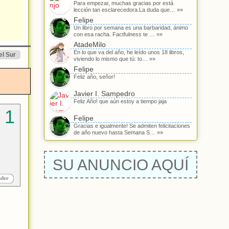
Para empezar, muchas gracias por está
lección tan esclarecedora.La duda que… »»
Felipe
Un libro por semana es una barbaridad, ánimo
con esa racha. Factfulness te … »»
AtadeMilo
En lo que va del año, he leído unos 18 libros,
el Sur
viviendo lo mismo que tú: to… »»
Felipe
Feliz año, señor!
Javier I. Sampedro
Feliz Año! que aún estoy a tiempo jaja
Felipe
Gracias e igualmente! Se admiten felicitaciones
de año nuevo hasta Semana S… »»
SU ANUNCIO AQUÍ
nder