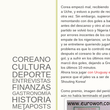
Corea empezó mal, recibiendo u
a Uche, y estuvo a punto de rec
otra vez. Sin embargo, supieron
remontando con dos goles a ba
antes del descanso y otro al c
partido se volvió loco y Niger
por errores inocentes de los cor
empate de los nigerianos; un ba
y se entretiene queriendo jugarl
problema es que lo controló mal
después el coreano le dio una 
COREANO
gol, y a sufrir en los últimos 
marcó dos goles, dejando a Grec
CULTURA
los últimos 10 minutos.
DEPORTE
Ahora toca jugar
con Uruguay en
parece que el jaleo va a ser de
ENTREVISTAS
Shouting Korea!
FINANZAS
Como premio, imagen del periódi
GASTRONOMÍA
aún no había terminado el parti
HISTORIA
METAPOSTS