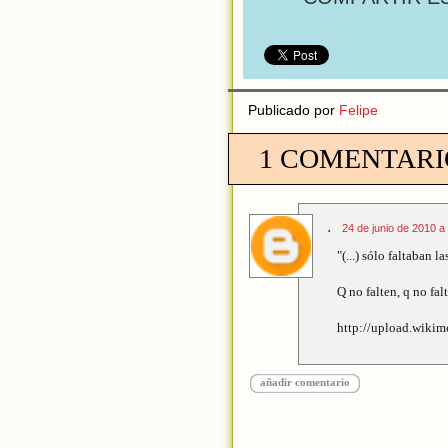
Publicado por
Felipe
1 COMENTARI
.
24 de junio de 2010 a
"(...) sólo faltaban l
Q no falten, q no falte
http://upload.wiki
añadir comentario