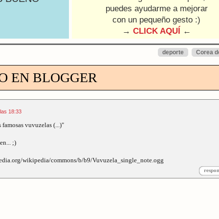
puedes ayudarme a mejorar
con un pequeño gesto :)
→
CLICK AQUÍ
←
deporte
Corea d
O EN BLOGGER
 las 18:33
as famosas vuvuzelas (...)"
n... ;)
media.org/wikipedia/commons/b/b9/Vuvuzela_single_note.ogg
respo