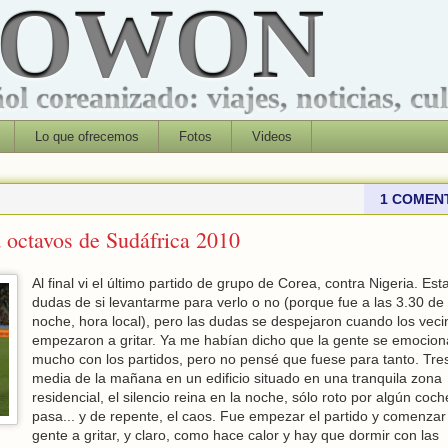
ROWON
l coreanizado: viajes, noticias, cu
Lo que ofrecemos
Fotos
Videos
1 COMEN
a octavos de Sudáfrica 2010
Al final vi el último partido de grupo de Corea, contra Nigeria. Es
dudas de si levantarme para verlo o no (porque fue a las 3.30 de 
noche, hora local), pero las dudas se despejaron cuando los veci
empezaron a gritar. Ya me habían dicho que la gente se emocion
mucho con los partidos, pero no pensé que fuese para tanto. Tre
media de la mañana en un edificio situado en una tranquila zona
residencial, el silencio reina en la noche, sólo roto por algún coc
pasa... y de repente, el caos. Fue empezar el partido y comenzar
gente a gritar, y claro, como hace calor y hay que dormir con las