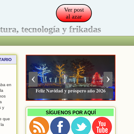
Ver post
al azar
ltura, tecnología y frikadas
TARIO
‹
›
taba en
Pacienzudo, newsletter sobre finanzas
la
e inversión
nos
a
s y
SÍGUENOS POR AQUÍ
he que
 la