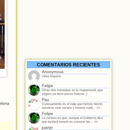
COMENTARIOS RECIENTES
Anonymous
clase loquera
Felipe
Otras dos marquitas en tu mapamundi, que
seguro ya tiene pocos huecos ;)
Pau
elona
Curiosamente es el viaje que hemos hecho
nosotros este verano y hemos vuelt… »»
Felipe
Lo curioso es que, aunque el Gobierno dice
que tardará meses en conocer las… »»
juanjo