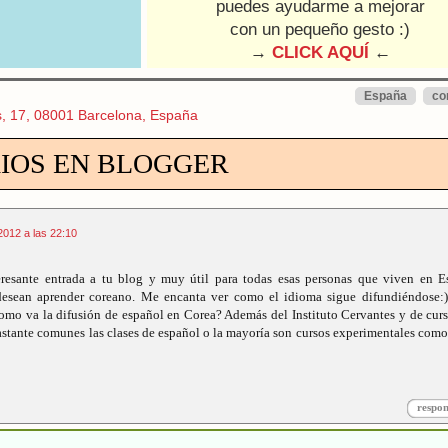
puedes ayudarme a mejorar
con un pequeño gesto :)
→
CLICK AQUÍ
←
España
co
s, 17, 08001 Barcelona, España
IOS EN BLOGGER
2012 a las 22:10
teresante entrada a tu blog y muy útil para todas esas personas que viven en 
desean aprender coreano. Me encanta ver como el idioma sigue difundiéndose:)
como va la difusión de español en Corea? Además del Instituto Cervantes y de cur
stante comunes las clases de español o la mayoría son cursos experimentales como
respo