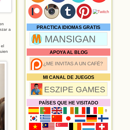
en
PRACTICA IDIOMAS GRATIS
ezar a
MANSIGAN
 el
quien
APOYA AL BLOG
¿ME INVITAS A UN CAFÉ?
MI CANAL DE JUEGOS
ESZIPE GAMES
PAÍSES QUE HE VISITADO