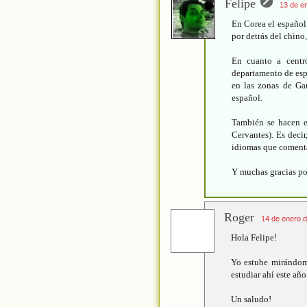
Felipe
13 de e
En Corea el español 
por detrás del chino
En cuanto a centr
departamento de esp
en las zonas de Ga
español.
También se hacen e
Cervantes). Es decir
idiomas que comenta
Y muchas gracias po
Roger
14 de enero d
Hola Felipe!
Yo estube mirándome
estudiar ahí este año
Un saludo!