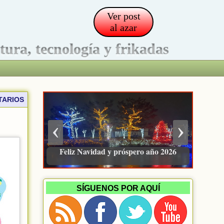
Ver post
al azar
ltura, tecnología y frikadas
TARIOS
‹
›
Pacienzudo, newsletter sobre finanzas
e inversión
SÍGUENOS POR AQUÍ