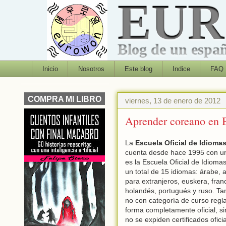
EU
Blog de un españo
Inicio
Nosotros
Este blog
Indice
FAQ
COMPRA MI LIBRO
viernes, 13 de enero de 2012
Aprender coreano en 
La
Escuela Oficial de Idioma
cuenta desde hace 1995 con un
es la Escuela Oficial de Idiom
un total de 15 idiomas: árabe, 
para extranjeros, euskera, franc
holandés, portugués y ruso. Ta
no con categoría de curso regl
forma completamente oficial, si
no se expiden certificados ofic