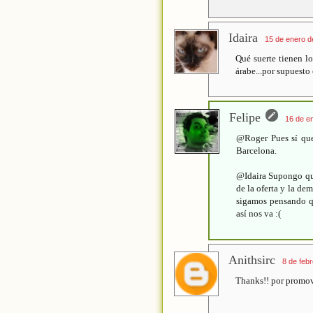
Idaira
15 de enero d
Qué suerte tienen lo
árabe...por supuesto
Felipe
16 de en
@Roger Pues sí que
Barcelona.
@Idaira Supongo que
de la oferta y la de
sigamos pensando qu
así nos va :(
Anithsirc
8 de feb
Thanks!! por promov