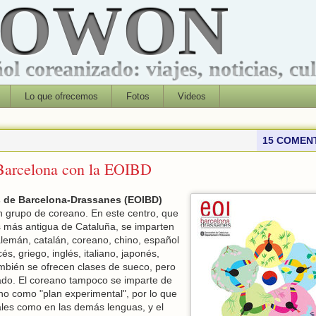
ROWON
l coreanizado: viajes, noticias, cu
Lo que ofrecemos
Fotos
Videos
15 COMEN
Barcelona con la EOIBD
s de Barcelona-Drassanes (EOIBD)
 grupo de coreano. En este centro, que
as más antigua de Cataluña, se imparten
alemán, catalán, coreano, chino, español
és, griego, inglés, italiano, japonés,
mbién se ofrecen clases de sueco, pero
ado. El coreano tampoco se imparte de
no como "plan experimental", por lo que
iales como en las demás lenguas, y el