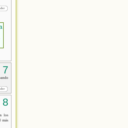
nder
a
obando
nder
n los
ré más