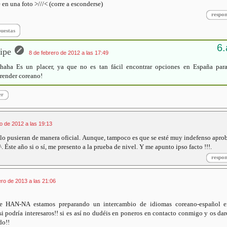
 en una foto >///< (corre a esconderse)
respo
puestas
ipe
8 de febrero de 2012 a las 17:49
haha Es un placer, ya que no es tan fácil encontrar opciones en España par
render coreano!
er
io de 2012 a las 19:13
 lo pusieran de manera oficial. Aunque, tampoco es que se esté muy indefenso apr
 Éste año si o sí, me presento a la prueba de nivel. Y me apunto ipso facto !!!.
respo
ro de 2013 a las 21:06
nte HAN-NA estamos preparando un intercambio de idiomas coreano-español e
i podría interesaros!! si es así no dudéis en poneros en contacto conmigo y os da
do!!