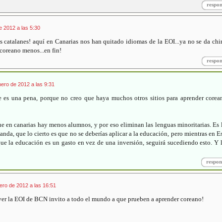
respo
e 2012 a las 5:30
s catalanes! aquí en Canarias nos han quitado idiomas de la EOI...ya no se da chi
 coreano menos...en fin!
respo
ero de 2012 a las 9:31
 es una pena, porque no creo que haya muchos otros sitios para aprender corea
 en canarias hay menos alumnos, y por eso eliminan las lenguas minoritarias. Es 
manda, que lo cierto es que no se deberías aplicar a la educación, pero mientras en 
e la educación es un gasto en vez de una inversión, seguirá sucediendo esto. Y 
respon
rero de 2012 a las 16:51
er la EOI de BCN invito a todo el mundo a que prueben a aprender coreano!