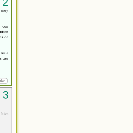
ro muy
n con
entran
es de
 Aula
s tres
der
o bien