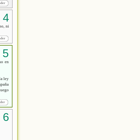
nder
no, ni
nder
no en
la ley
España
luego
der