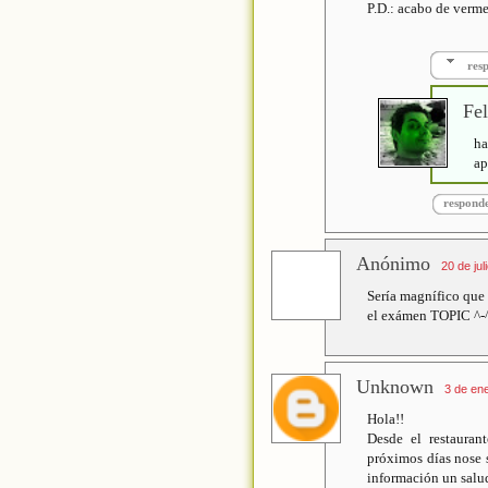
P.D.: acabo de verme
res
Fel
ha
ap
respond
Anónimo
20 de jul
Sería magnífico que
el exámen TOPIC ^-^.
Unknown
3 de ene
Hola!!
Desde el restaura
próximos días nose s
información un salu