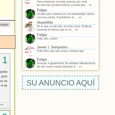
Para empezar, muchas gracias por está
lección tan esclarecedora.La duda que… »»
Felipe
Un libro por semana es una barbaridad, ánimo
con esa racha. Factfulness te … »»
AtadeMilo
reano
En lo que va del año, he leído unos 18 libros,
viviendo lo mismo que tú: to… »»
Felipe
Feliz año, señor!
Javier I. Sampedro
Feliz Año! que aún estoy a tiempo jaja
Felipe
Gracias e igualmente! Se admiten felicitaciones
de año nuevo hasta Semana S… »»
España
 pero
SU ANUNCIO AQUÍ
sos en
 el de
nder