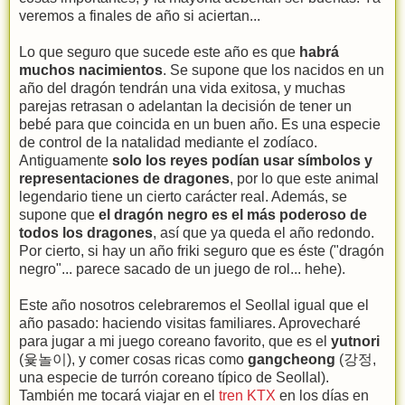
veremos a finales de año si aciertan...
Lo que seguro que sucede este año es que
habrá
muchos nacimientos
. Se supone que los nacidos en un
año del dragón tendrán una vida exitosa, y muchas
parejas retrasan o adelantan la decisión de tener un
bebé para que coincida en un buen año. Es una especie
de control de la natalidad mediante el zodíaco.
Antiguamente
solo los reyes podían usar símbolos y
representaciones de dragones
, por lo que este animal
legendario tiene un cierto carácter real. Además, se
supone que
el dragón negro es el más poderoso de
todos los dragones
, así que ya queda el año redondo.
Por cierto, si hay un año friki seguro que es éste ("dragón
negro"... parece sacado de un juego de rol... hehe).
Este año nosotros celebraremos el Seollal igual que el
año pasado: haciendo visitas familiares. Aprovecharé
para jugar a mi juego coreano favorito, que es el
yutnori
(윷놀이), y comer cosas ricas como
gangcheong
(강정,
una especie de turrón coreano típico de Seollal).
También me tocará viajar en el
tren KTX
en los días en