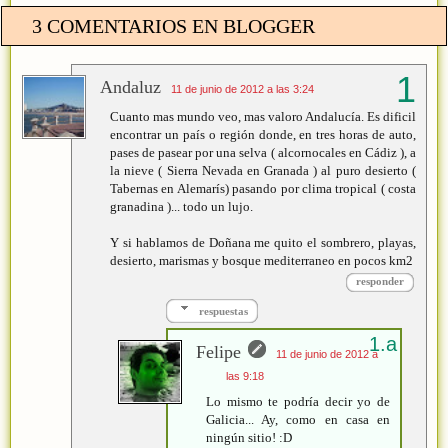
3 COMENTARIOS EN BLOGGER
Andaluz
11 de junio de 2012 a las 3:24
Cuanto mas mundo veo, mas valoro Andalucía. Es dificil
encontrar un país o región donde, en tres horas de auto,
pases de pasear por una selva ( alcornocales en Cádiz ), a
la nieve ( Sierra Nevada en Granada ) al puro desierto (
Tabernas en Alemarís) pasando por clima tropical ( costa
granadina )... todo un lujo.
Y si hablamos de Doñana me quito el sombrero, playas,
desierto, marismas y bosque mediterraneo en pocos km2
responder
respuestas
Felipe
11 de junio de 2012 a
las 9:18
Lo mismo te podría decir yo de
Galicia... Ay, como en casa en
ningún sitio! :D