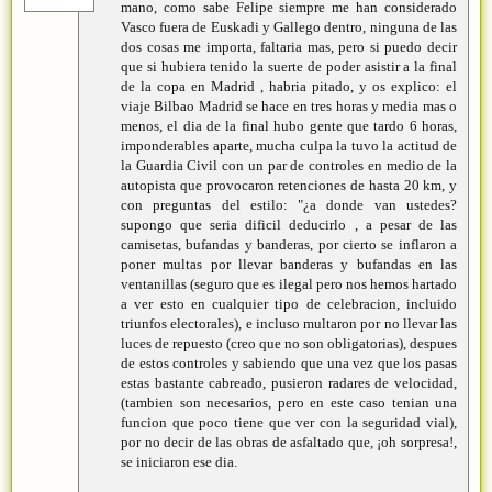
mano, como sabe Felipe siempre me han considerado
Vasco fuera de Euskadi y Gallego dentro, ninguna de las
dos cosas me importa, faltaria mas, pero si puedo decir
que si hubiera tenido la suerte de poder asistir a la final
de la copa en Madrid , habria pitado, y os explico: el
viaje Bilbao Madrid se hace en tres horas y media mas o
menos, el dia de la final hubo gente que tardo 6 horas,
imponderables aparte, mucha culpa la tuvo la actitud de
la Guardia Civil con un par de controles en medio de la
autopista que provocaron retenciones de hasta 20 km, y
con preguntas del estilo: "¿a donde van ustedes?
supongo que seria dificil deducirlo , a pesar de las
camisetas, bufandas y banderas, por cierto se inflaron a
poner multas por llevar banderas y bufandas en las
ventanillas (seguro que es ilegal pero nos hemos hartado
a ver esto en cualquier tipo de celebracion, incluido
triunfos electorales), e incluso multaron por no llevar las
luces de repuesto (creo que no son obligatorias), despues
de estos controles y sabiendo que una vez que los pasas
estas bastante cabreado, pusieron radares de velocidad,
(tambien son necesarios, pero en este caso tenian una
funcion que poco tiene que ver con la seguridad vial),
por no decir de las obras de asfaltado que, ¡oh sorpresa!,
se iniciaron ese dia.