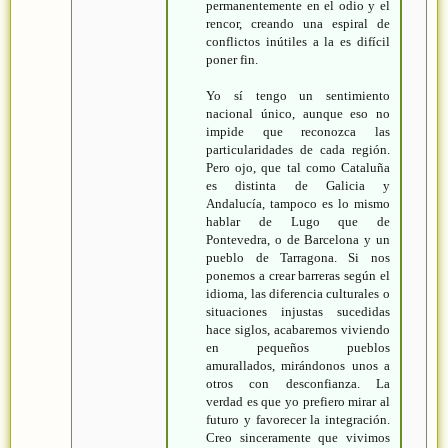
permanentemente en el odio y el
rencor, creando una espiral de
conflictos inútiles a la es difícil
poner fin.
Yo sí tengo un sentimiento
nacional único, aunque eso no
impide que reconozca las
particularidades de cada región.
Pero ojo, que tal como Cataluña
es distinta de Galicia y
Andalucía, tampoco es lo mismo
hablar de Lugo que de
Pontevedra, o de Barcelona y un
pueblo de Tarragona. Si nos
ponemos a crear barreras según el
idioma, las diferencia culturales o
situaciones injustas sucedidas
hace siglos, acabaremos viviendo
en pequeños pueblos
amurallados, mirándonos unos a
otros con desconfianza. La
verdad es que yo prefiero mirar al
futuro y favorecer la integración.
Creo sinceramente que vivimos