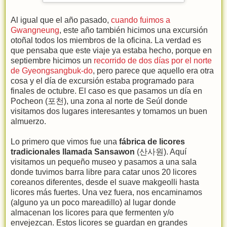
Al igual que el año pasado,
cuando fuimos a
Gwangneung
, este año también hicimos una excursión
otoñal todos los miembros de la oficina. La verdad es
que pensaba que este viaje ya estaba hecho, porque en
septiembre hicimos un
recorrido de dos días por el norte
de Gyeongsangbuk-do
, pero parece que aquello era otra
cosa y el día de excursión estaba programado para
finales de octubre. El caso es que pasamos un día en
Pocheon (포천), una zona al norte de Seúl donde
visitamos dos lugares interesantes y tomamos un buen
almuerzo.
Lo primero que vimos fue una
fábrica de licores
tradicionales llamada Sansawon
(산사원). Aquí
visitamos un pequeño museo y pasamos a una sala
donde tuvimos barra libre para catar unos 20 licores
coreanos diferentes, desde el suave makgeolli hasta
licores más fuertes. Una vez fuera, nos encaminamos
(alguno ya un poco mareadillo) al lugar donde
almacenan los licores para que fermenten y/o
envejezcan. Estos licores se guardan en grandes