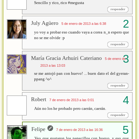
Sencillo y rico, rico #megusta
responder
July Agüero
5 de enero de 2013 a las 6:38
yo voy a probar eso cuando vaya a corea n_n espero que
no se me olvide :p
responder
María Gracia Arhuiri Cateriano
5 de enero de
2013 a las 13:03
se me antojó pan con huevo! ... buen dato el del gyeran-
ppang ^o^
responder
Robert
7 de enero de 2013 a las 0:01
Aún no los he probado pero caerán, caerán.
responder
Felipe
7 de enero de 2013 a las 16:36
Veo que gustaron los panecillos con huevo, y eso que