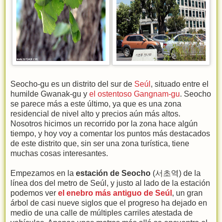
Seocho-gu es un distrito del sur de
Seúl
, situado entre el
humilde Gwanak-gu y
el ostentoso Gangnam-gu
. Seocho
se parece más a este último, ya que es una zona
residencial de nivel alto y precios aún más altos.
Nosotros hicimos un recorrido por la zona hace algún
tiempo, y hoy voy a comentar los puntos más destacados
de este distrito que, sin ser una zona turística, tiene
muchas cosas interesantes.
Empezamos en la
estación de Seocho
(서초역) de la
línea dos del metro de Seúl, y justo al lado de la estación
podemos ver
el enebro más antiguo de Seúl
, un gran
árbol de casi nueve siglos que el progreso ha dejado en
medio de una calle de múltiples carriles atestada de