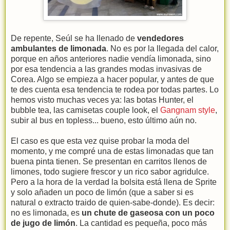
De repente, Seúl se ha llenado de
vendedores
ambulantes de limonada
. No es por la llegada del calor,
porque en años anteriores nadie vendía limonada, sino
por esa tendencia a las grandes modas invasivas de
Corea. Algo se empieza a hacer popular, y antes de que
te des cuenta esa tendencia te rodea por todas partes. Lo
hemos visto muchas veces ya: las botas Hunter, el
bubble tea, las camisetas couple look, el
Gangnam style
,
subir al bus en topless... bueno, esto último aún no.
El caso es que esta vez quise probar la moda del
momento, y me compré una de estas limonadas que tan
buena pinta tienen. Se presentan en carritos llenos de
limones, todo sugiere frescor y un rico sabor agridulce.
Pero a la hora de la verdad la bolsita está llena de Sprite
y solo añaden un poco de limón (que a saber si es
natural o extracto traido de quien-sabe-donde). Es decir:
no es limonada, es
un chute de gaseosa con un poco
de jugo de limón
. La cantidad es pequeña, poco más