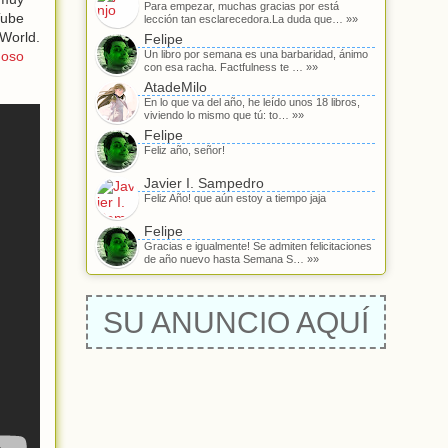
Para empezar, muchas gracias por está
Tube
lección tan esclarecedora.La duda que… »»
World.
Felipe
moso
Un libro por semana es una barbaridad, ánimo
con esa racha. Factfulness te … »»
AtadeMilo
En lo que va del año, he leído unos 18 libros,
viviendo lo mismo que tú: to… »»
Felipe
Feliz año, señor!
Javier I. Sampedro
Feliz Año! que aún estoy a tiempo jaja
Felipe
Gracias e igualmente! Se admiten felicitaciones
de año nuevo hasta Semana S… »»
SU ANUNCIO AQUÍ