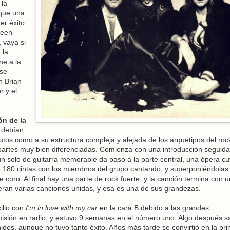
la
que una
er éxito.
ueen
, vaya si
 la
ne a la
se
n Brian
 y el
ón de la
 debían
utos como a su estructura compleja y alejada de los arquetipos del roc
partes muy bien diferenciadas. Comienza con una introducción seguid
n solo de guitarra memorable da paso a la parte central, una ópera c
 180 cintas con los miembros del grupo cantando, y superponiéndolas
 coro. Al final hay una parte de rock fuerte, y la canción termina con 
ueran varias canciones unidas, y esa es una de sus grandezas.
illo con
I'm in love with my car
en la cara B debido a las grandes
isión en radio, y estuvo 9 semanas en el número uno. Algo después sa
dos, aunque no tuvo tanto éxito. Años más tarde se convirtió en la pr