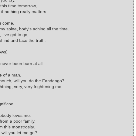
 this time tomorrow,
 if nothing really matters.
as come,
y spine, body's aching all the time.
I've got to go,
ehind and face the truth.
ows)
 never been born at all.
tte of a man,
ouch, will you do the Fandango?
tning, very, very frightening me.
gnificoo
nobody loves me.
from a poor family,
om this monstrosity.
will you let me go?