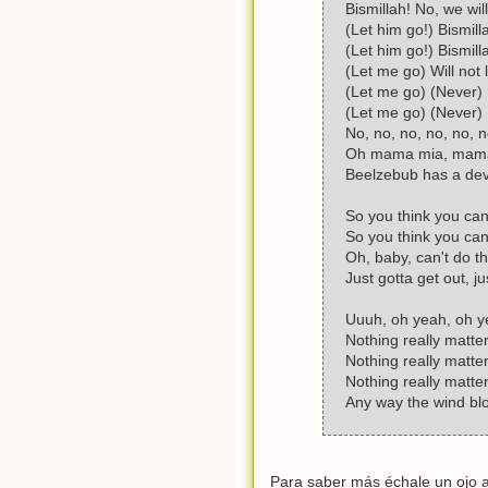
Bismillah! No, we will
(Let him go!) Bismill
(Let him go!) Bismill
(Let me go) Will not 
(Let me go) (Never) 
(Let me go) (Never) 
No, no, no, no, no, n
Oh mama mia, mama 
Beelzebub has a devi
So you think you can
So you think you ca
Oh, baby, can't do th
Just gotta get out, ju
Uuuh, oh yeah, oh y
Nothing really matte
Nothing really matter
Nothing really matte
Any way the wind blo
Para saber más échale un ojo a