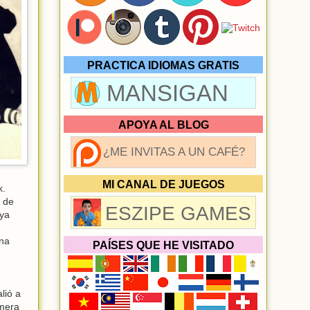
PRACTICA IDIOMAS GRATIS
MANSIGAN
APOYA AL BLOG
¿ME INVITAS A UN CAFÉ?
MI CANAL DE JUEGOS
k.
a de
ESZIPE GAMES
uya
una
PAÍSES QUE HE VISITADO
lió a
imera