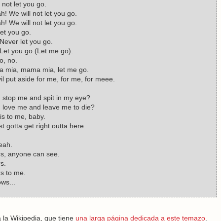
 not let you go.
ah! We will not let you go.
ah! We will not let you go.
let you go.
Never let you go.
Let you go (Let me go).
o, no.
mia, mama mia, let me go.
l put aside for me, for me, for meee.
 stop me and spit in my eye?
n love me and leave me to die?
is to me, baby.
st gotta get right outta here.
eah.
rs, anyone can see.
s.
rs to me.
ws...
 la Wikipedia, que tiene
una larga página dedicada a este temazo
.