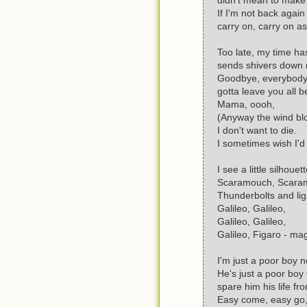
If I'm not back again
carry on, carry on as
Too late, my time h
sends shivers down m
Goodbye, everybody, 
gotta leave you all b
Mama, oooh,
(Anyway the wind bl
I don't want to die.
I sometimes wish I'd
I see a little silhoue
Scaramouch, Scaram
Thunderbolts and ligh
Galileo, Galileo,
Galileo, Galileo,
Galileo, Figaro - ma
I'm just a poor boy 
He's just a poor boy 
spare him his life fr
Easy come, easy go, 