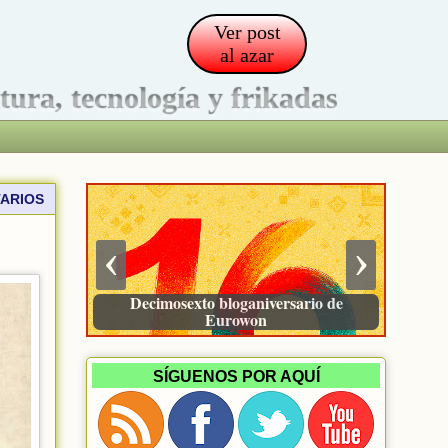
Ver post
al azar
ltura, tecnología y frikadas
ARIOS
‹
›
Decimosexto bloganiversario de
Eurowon
SÍGUENOS POR AQUÍ