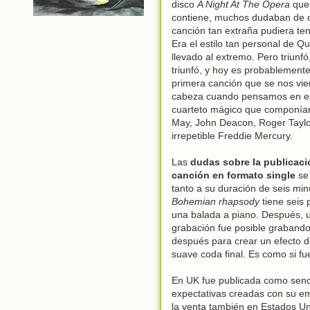
disco
A Night At The Opera
que 
contiene, muchos dudaban de 
canción tan extraña pudiera ten
Era el estilo tan personal de Q
llevado al extremo. Pero triunfó
triunfó, y hoy es probablemente
primera canción que se nos vie
cabeza cuando pensamos en e
cuarteto mágico que componía
May, John Deacon, Roger Taylor
irrepetible Freddie Mercury.
Las
dudas sobre la publicaci
canción en formato single
se
tanto a su duración de seis min
Bohemian rhapsody
tiene seis 
una balada a piano. Después, u
grabación fue posible grabando
después para crear un efecto de
suave coda final. Es como si f
En UK fue publicada como senc
expectativas creadas con su em
la venta también en Estados Uni