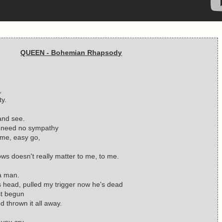
QUEEN - Bohemian Rhapsody
,
ty.
and see.
 I need no sympathy
me, easy go,
ws doesn't really matter to me, to me.
a man.
s head, pulled my trigger now he's dead
st begun
 thrown it all away.
you cry.