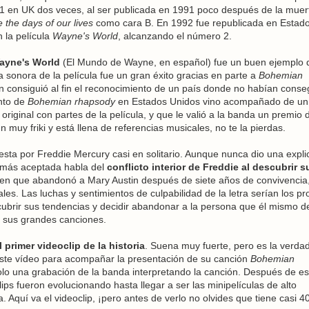
1 en UK dos veces, al ser publicada en 1991 poco después de la muer
 the days of our lives
como cara B. En 1992 fue republicada en Estad
n la película
Wayne's World
, alcanzando el número 2.
ayne's World
(El Mundo de Wayne, en español) fue un buen ejemplo 
a sonora de la película fue un gran éxito gracias en parte a
Bohemian
en consiguió al fin el reconocimiento de un país donde no habían conse
ento de
Bohemian rhapsody
en Estados Unidos vino acompañado de un
original con partes de la película, y que le valió a la banda un premio 
un muy friki y está llena de referencias musicales, no te la pierdas.
ta por Freddie Mercury casi en solitario. Aunque nunca dio una expli
ón más aceptada habla del
conflicto interior de Freddie al descubrir s
o en que abandonó a Mary Austin después de siete años de convivencia
es. Las luchas y sentimientos de culpabilidad de la letra serían los pr
ubrir sus tendencias y decidir abandonar a la persona que él mismo de
 sus grandes canciones.
l primer videoclip de la historia
. Suena muy fuerte, pero es la verdad
te vídeo para acompañar la presentación de su canción
Bohemian
solo una grabación de la banda interpretando la canción. Después de es
ips fueron evolucionando hasta llegar a ser las minipelículas de alto
 Aquí va el videoclip, ¡pero antes de verlo no olvides que tiene casi 4