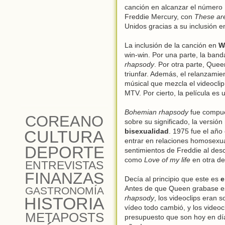
canción en alcanzar el número 
Freddie Mercury, con
These are
Unidos gracias a su inclusión e
La inclusión de la canción en
W
win-win. Por una parte, la band
rhapsody
. Por otra parte, Que
triunfar. Además, el relanzami
músical que mezcla el videoclip 
MTV. Por cierto, la película es 
Bohemian rhapsody
fue compues
COREANO
sobre su significado, la versi
CULTURA
bisexualidad
. 1975 fue el añ
entrar en relaciones homosexual
DEPORTE
sentimientos de Freddie al desc
como
Love of my life
en otra de
ENTREVISTAS
FINANZAS
Decía al principio que este es
e
Antes de que Queen grabase es
GASTRONOMÍA
HISTORIA
rhapsody
, los videoclips eran 
vídeo todo cambió, y los videocl
METAPOSTS
presupuesto que son hoy en día.