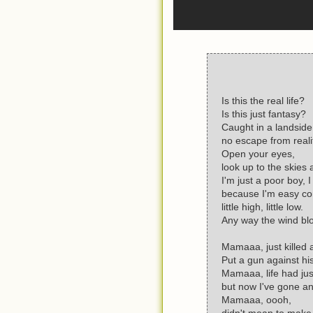
Is this the real life?
Is this just fantasy?
Caught in a landside
no escape from reali
Open your eyes,
look up to the skies 
I'm just a poor boy,
because I'm easy co
little high, little low.
Any way the wind blo
Mamaaa, just killed 
Put a gun against hi
Mamaaa, life had ju
but now I've gone and
Mamaaa, oooh,
didn't mean to make 