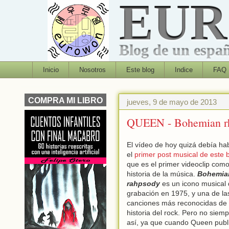
EU
Blog de un españo
Inicio
Nosotros
Este blog
Indice
FAQ
COMPRA MI LIBRO
jueves, 9 de mayo de 2013
QUEEN - Bohemian rhap
El vídeo de hoy quizá debía ha
el
primer post musical de este 
que es el primer videoclip como 
historia de la música.
Bohemia
rahpsody
es un icono musical
grabación en 1975, y una de la
canciones más reconocidas de 
historia del rock. Pero no siemp
así, ya que cuando Queen publi