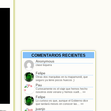
COMENTARIOS RECIENTES
Anonymous
clase loquera
Felipe
Otras dos marquitas en tu mapamundi, que
seguro ya tiene pocos huecos ;)
Pau
Curiosamente es el viaje que hemos hecho
nosotros este verano y hemos vuelt… »»
Felipe
Lo curioso es que, aunque el Gobierno dice
que tardará meses en conocer las… »»
juanjo
 muy