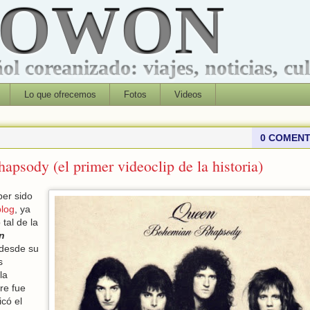
ROWON
l coreanizado: viajes, noticias, cu
Lo que ofrecemos
Fotos
Videos
0 COMENT
sody (el primer videoclip de la historia)
ber sido
blog
, ya
tal de la
n
 desde su
s
la
re fue
có el