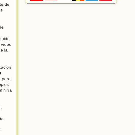
te de
os
de
guido
 vídeo
de la
cación
u
, para
opios
finiría
.
te
0