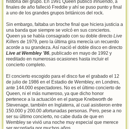
historia del grupo. En 1991 Queen publicó
Innuendo
, a
finales de año falleció Freddie y ahí se puso punto y final
a uno de los grandes grupos británicos del rock.
Sin embargo, faltaba un broche final que hiciera justicia a
una banda que siempre se volcó en sus conciertos.
Queen ya se había consagrado con su doble directo
Live
Killers
de 1979, pero la última gira merecía un recuerdo
acorde a su grandeza. Así nació el doble disco en directo
Live at Wembley '86
, publicado en mayo de 1992 y
reeditado en numerosas ocasiones hasta incluir el
concierto completo.
El concierto escogido para el disco fue el grabado el 12
de julio de 1986 en el Estadio de Wembley, en Londres,
ante 144.000 espectadores. No es el último concierto de
Queen, ni el más numeroso, ya que dicho honor
pertenece a la actuación en el parque Knebworth de
Stevenage, también en Inglaterra, al cual asistieron entre
150.000 y 200.00 afortunadas personas. Pero, pese a no
ser su último concierto, no cabe duda de que en
Wembley se vivió una noche muy especial que merece
ser recordada por muchos años.