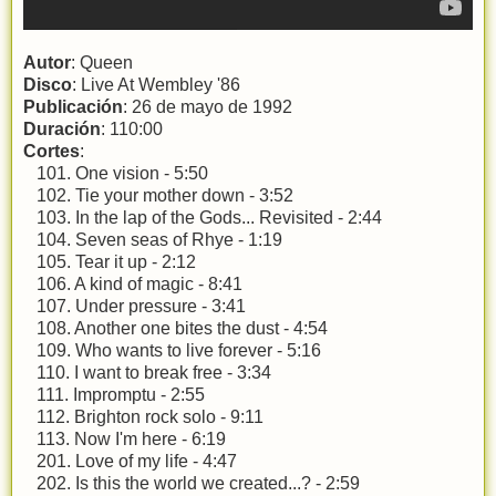
Autor
: Queen
Disco
: Live At Wembley '86
Publicación
: 26 de mayo de 1992
Duración
: 110:00
Cortes
:
101. One vision - 5:50
102. Tie your mother down - 3:52
103. In the lap of the Gods... Revisited - 2:44
104. Seven seas of Rhye - 1:19
105. Tear it up - 2:12
106. A kind of magic - 8:41
107. Under pressure - 3:41
108. Another one bites the dust - 4:54
109. Who wants to live forever - 5:16
110. I want to break free - 3:34
111. Impromptu - 2:55
112. Brighton rock solo - 9:11
113. Now I'm here - 6:19
201. Love of my life - 4:47
202. Is this the world we created...? - 2:59