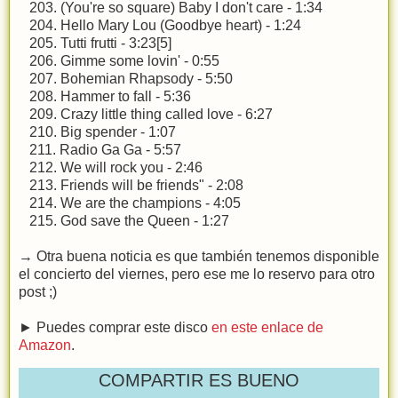
203. (You're so square) Baby I don't care - 1:34
204. Hello Mary Lou (Goodbye heart) - 1:24
205. Tutti frutti - 3:23[5]
206. Gimme some lovin' - 0:55
207. Bohemian Rhapsody - 5:50
208. Hammer to fall - 5:36
209. Crazy little thing called love - 6:27
210. Big spender - 1:07
211. Radio Ga Ga - 5:57
212. We will rock you - 2:46
213. Friends will be friends" - 2:08
214. We are the champions - 4:05
215. God save the Queen - 1:27
→ Otra buena noticia es que también tenemos disponible
el concierto del viernes, pero ese me lo reservo para otro
post ;)
► Puedes comprar este disco
en este enlace de
Amazon
.
COMPARTIR ES BUENO