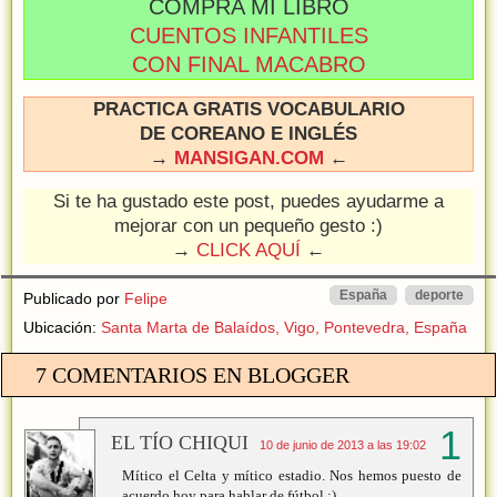
COMPRA MI LIBRO
CUENTOS INFANTILES
CON FINAL MACABRO
PRACTICA GRATIS VOCABULARIO
DE COREANO E INGLÉS
→
MANSIGAN.COM
←
Si te ha gustado este post, puedes ayudarme a
mejorar con un pequeño gesto :)
→
CLICK AQUÍ
←
España
deporte
Publicado por
Felipe
Ubicación:
Santa Marta de Balaídos, Vigo, Pontevedra, España
7 COMENTARIOS EN BLOGGER
EL TÍO CHIQUI
10 de junio de 2013 a las 19:02
Mítico el Celta y mítico estadio. Nos hemos puesto de
acuerdo hoy para hablar de fútbol :)