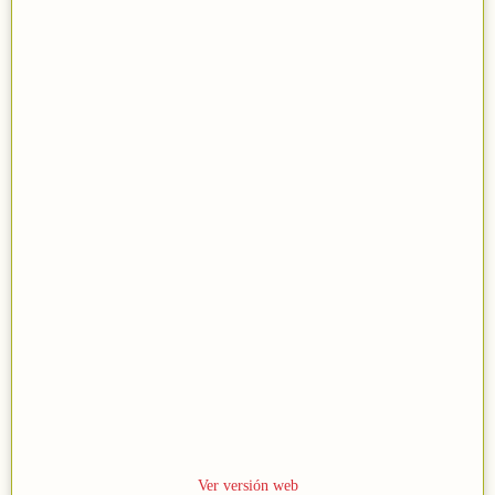
M
2
Ver versión web
a
0