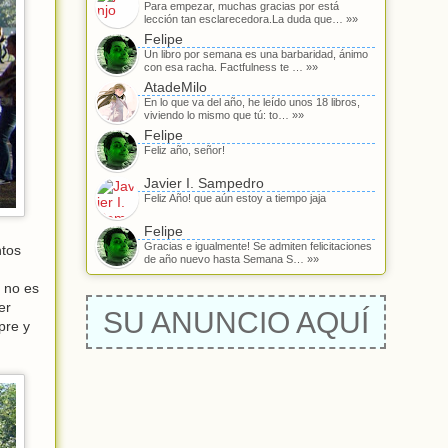
Para empezar, muchas gracias por está
lección tan esclarecedora.La duda que… »»
Felipe
Un libro por semana es una barbaridad, ánimo
con esa racha. Factfulness te … »»
AtadeMilo
En lo que va del año, he leído unos 18 libros,
viviendo lo mismo que tú: to… »»
Felipe
Feliz año, señor!
Javier I. Sampedro
Feliz Año! que aún estoy a tiempo jaja
Felipe
Gracias e igualmente! Se admiten felicitaciones
ntos
de año nuevo hasta Semana S… »»
e no es
er
SU ANUNCIO AQUÍ
pre y