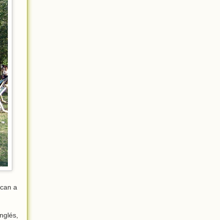
ican a
nglés,