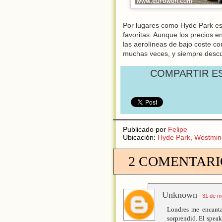
Por lugares como Hyde Park es 
favoritas. Aunque los precios e
las aerolíneas de bajo coste c
muchas veces, y siempre descub
COMPARTIR E
Publicado por
Felipe
Ubicación:
Hyde Park, Westmin
2 COMENTARI
Unknown
31 de m
Londres me encanta
sorprendió. El speak