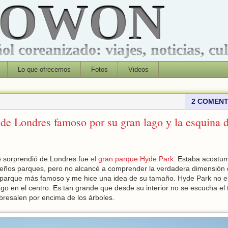
ROWON
l coreanizado: viajes, noticias, cu
Lo que ofrecemos
Fotos
Videos
2 COMENT
de Londres famoso por su gran lago y la esquina 
 sorprendió de Londres fue
el gran parque Hyde Park
. Estaba acostu
ños parques, pero no alcancé a comprender la verdadera dimensión
 parque más famoso y me hice una idea de su tamaño. Hyde Park no e
o en el centro. Es tan grande que desde su interior no se escucha el t
obresalen por encima de los árboles.