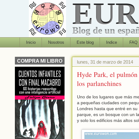
EU
Blog de un españo
Inicio
Nosotros
Este blog
Indice
FAQ
COMPRA MI LIBRO
lunes, 31 de marzo de 2014
Hyde Park, el pulmón 
los parlanchines
Uno de los lugares que más me
a pequeñas ciudades con peque
Londres hasta que entré en su
parque, es un bosque con un lag
y solo los edificios más altos s