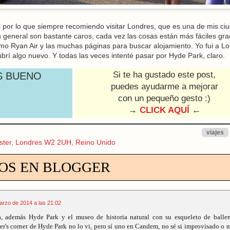
por lo que siempre recomiendo visitar Londres, que es una de mis ci
n general son bastante caros, cada vez las cosas están más fáciles gra
omo Ryan Air y las muchas páginas para buscar alojamiento. Yo fui a L
rí algo nuevo. Y todas las veces intenté pasar por Hyde Park, claro.
Si te ha gustado este post,
S BUENO
puedes ayudarme a mejorar
con un pequeño gesto :)
→
CLICK AQUÍ
←
viajes
ster, Londres W2 2UH, Reino Unido
OS EN BLOGGER
arzo de 2014 a las 21:02
, además Hyde Park y el museo de historia natural con su esqueleto de balle
er's corner de Hyde Park no lo vi, pero sí uno en Candem, no sé si improvisado o n