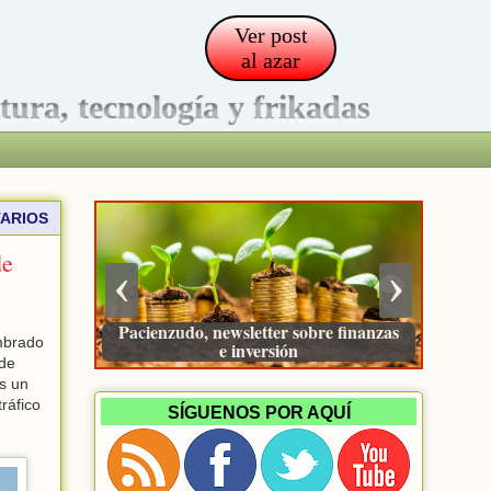
Ver post
al azar
ltura, tecnología y frikadas
ARIOS
de
‹
›
Pacienzudo, newsletter sobre finanzas
mbrado
e inversión
 de
s un
ráfico
SÍGUENOS POR AQUÍ