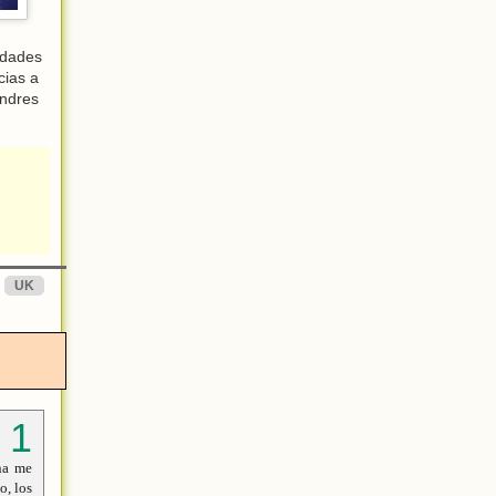
udades
cias a
ondres
UK
na me
o, los