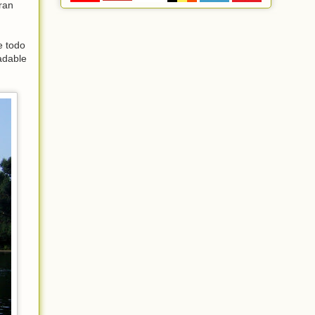
ran
e todo
adable