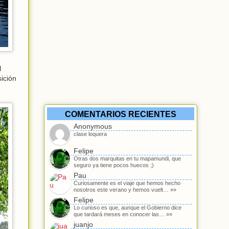
l
sición
COMENTARIOS RECIENTES
Anonymous
clase loquera
Felipe
Otras dos marquitas en tu mapamundi, que
seguro ya tiene pocos huecos ;)
Pau
Curiosamente es el viaje que hemos hecho
nosotros este verano y hemos vuelt… »»
Felipe
Lo curioso es que, aunque el Gobierno dice
que tardará meses en conocer las… »»
juanjo