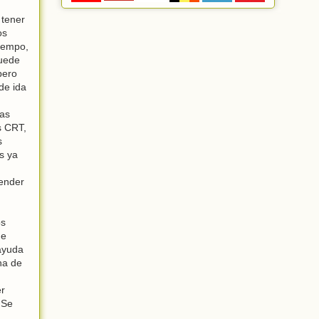
 tener
os
tiempo,
puede
pero
de ida
Las
s CRT,
s
s ya
tender
os
de
 ayuda
na de
er
 Se