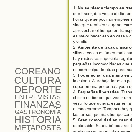
1.
No se pierde tiempo en tra
que hacer, dos veces al día, un
horas que se podrían emplear e
sino que también se gana estrés
aprovechar el tiempo en transp
es mejor hacer eso en casa y d
y vuelta.
2.
Ambiente de trabajo mas 
sillas a veces están en mal es
hay ruidos, es imposible regul
pequeñas incomodidades que en 
COREANO
no será culpa de otras persona
3.
Poder echar una mano en 
CULTURA
la colada. Al trabajador esas peq
DEPORTE
suponen una pequeña ayuda qu
4.
Pequeñas libertades.
Trabaj
ENTREVISTAS
chicos no tienen que vestir un
FINANZAS
vestir lo que quiera, estar en 
a concentrarse. Tampoco hay qu
GASTRONOMÍA
las tareas que más tiempo con
HISTORIA
5.
Gran comodidad en caso de 
METAPOSTS
destacable. Se acabó pasarse t
acabó pasar frío en oficinas si