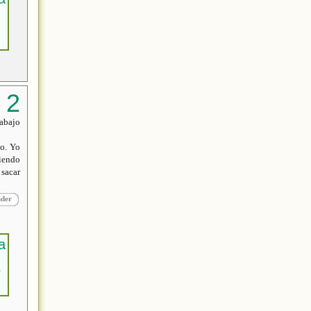
o
rabajo
ho. Yo
viendo
sacar
nder
e