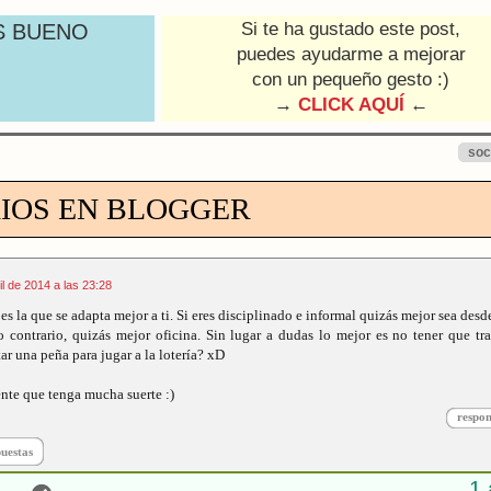
Si te ha gustado este post,
S BUENO
puedes ayudarme a mejorar
con un pequeño gesto :)
→
CLICK AQUÍ
←
soc
IOS EN BLOGGER
il de 2014 a las 23:28
s la que se adapta mejor a ti. Si eres disciplinado e informal quizás mejor sea desd
 lo contrario, quizás mejor oficina. Sin lugar a dudas lo mejor es no tener que tra
r una peña para jugar a la lotería? xD
ente que tenga mucha suerte :)
respo
puestas