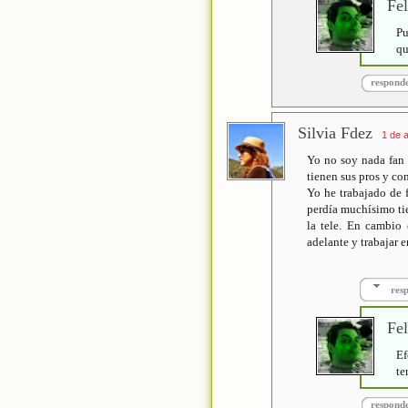
Fel
Pu
qu
respond
Silvia Fdez
1 de a
Yo no soy nada fan 
tienen sus pros y con
Yo he trabajado de 
perdía muchísimo ti
la tele. En cambio
adelante y trabajar e
res
Fel
Ef
te
respond