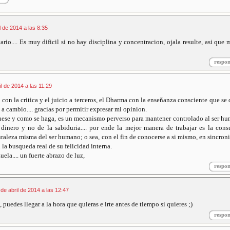
l de 2014 a las 8:35
io.... Es muy dificil si no hay disciplina y concentracion, ojala resulte, asi que
respo
il de 2014 a las 11:29
con la critica y el juicio a terceros, el Dharma con la enseñanza consciente que se 
 a cambio.... gracias por permitir expresar mi opinion.
fuese y como se haga, es un mecanismo perverso para mantener controlado al ser h
dinero y no de la sabiduria.... por ende la mejor manera de trabajar es la con
raleza misma del ser humano; o sea, con el fin de conocerse a si mismo, en sincron
 la busqueda real de su felicidad interna.
ela.... un fuerte abrazo de luz,
respo
 de abril de 2014 a las 12:47
 puedes llegar a la hora que quieras e irte antes de tiempo si quieres ;)
respo