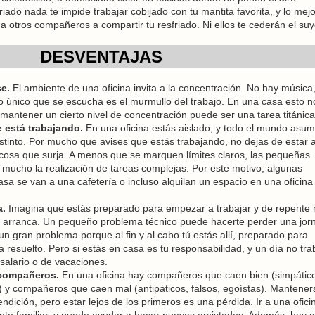
iado nada te impide trabajar cobijado con tu mantita favorita, y lo mej
a otros compañeros a compartir tu resfriado. Ni ellos te cederán el suy
DESVENTAJAS
se.
El ambiente de una oficina invita a la concentración. No hay música,
e lo único que se escucha es el murmullo del trabajo. En una casa esto n
o mantener un cierto nivel de concentración puede ser una tarea titánica
 está trabajando.
En una oficina estás aislado, y todo el mundo asu
stinto. Por mucho que avises que estás trabajando, no dejas de estar a
r cosa que surja. A menos que se marquen límites claros, las pequeñas
r mucho la realización de tareas complejas. Por este motivo, algunas
sa se van a una cafetería o incluso alquilan un espacio en una oficina
a.
Imagina que estás preparado para empezar a trabajar y de repente 
l no arranca. Un pequeño problema técnico puede hacerte perder una jo
 un gran problema porque al fin y al cabo tú estás allí, preparado para
 resuelto. Pero si estás en casa es tu responsabilidad, y un día no tr
salario o de vacaciones.
 compañeros.
En una oficina hay compañeros que caen bien (simpátic
 y compañeros que caen mal (antipáticos, falsos, egoístas). Mantener
ndición, pero estar lejos de los primeros es una pérdida. Ir a una ofici
nte familiar, y puede ayudar a hacer nuevas amistades. Además, hay 