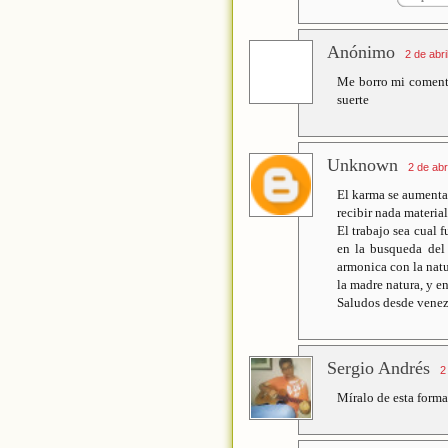
Anónimo
2 de abri
Me borro mi comentar
suerte
Unknown
2 de abr
El karma se aumenta 
recibir nada material
El trabajo sea cual 
en la busqueda del 
armonica con la natu
la madre natura, y en
Saludos desde venezu
Sergio Andrés
2
Míralo de esta forma,