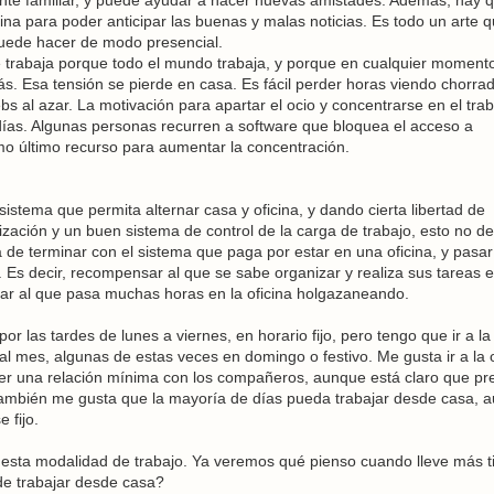
cina para poder anticipar las buenas y malas noticias. Es todo un arte 
puede hacer de modo presencial.
e trabaja porque todo el mundo trabaja, y porque en cualquier moment
ás. Esa tensión se pierde en casa. Es fácil perder horas viendo chorra
bs al azar. La motivación para apartar el ocio y concentrarse en el tra
 días. Algunas personas recurren a software que bloquea el acceso a
o último recurso para aumentar la concentración.
 sistema que permita alternar casa y oficina, y dando cierta libertad de
zación y un buen sistema de control de la carga de trabajo, esto no d
ra de terminar con el sistema que paga por estar en una oficina, y pasar
 Es decir, recompensar al que se sabe organizar y realiza sus tareas 
ar al que pasa muchas horas en la oficina holgazaneando.
r las tardes de lunes a viernes, en horario fijo, pero tengo que ir a la
 al mes, algunas de estas veces en domingo o festivo. Me gusta ir a la o
r una relación mínima con los compañeros, aunque está claro que pref
 También me gusta que la mayoría de días pueda trabajar desde casa, 
 fijo.
 esta modalidad de trabajo. Ya veremos qué pienso cuando lleve más 
 de trabajar desde casa?