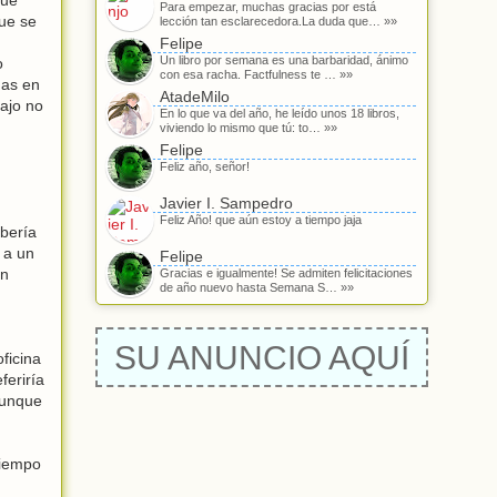
Para empezar, muchas gracias por está
que se
lección tan esclarecedora.La duda que… »»
Felipe
Un libro por semana es una barbaridad, ánimo
o
con esa racha. Factfulness te … »»
das en
AtadeMilo
bajo no
En lo que va del año, he leído unos 18 libros,
viviendo lo mismo que tú: to… »»
Felipe
Feliz año, señor!
Javier I. Sampedro
Feliz Año! que aún estoy a tiempo jaja
ebería
 a un
Felipe
en
Gracias e igualmente! Se admiten felicitaciones
de año nuevo hasta Semana S… »»
SU ANUNCIO AQUÍ
ficina
eriría
aunque
tiempo