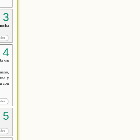
 mucha
nder
da sin
umano,
suna y
ia con
nder
nder