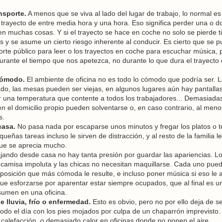
nsporte.
A menos que se viva al lado del lugar de trabajo, lo normal es
 trayecto de entre media hora y una hora. Eso significa perder una o d
n muchas cosas. Y si el trayecto se hace en coche no solo se pierde 
 y se asume un cierto riesgo inherente al conducir. Es cierto que se 
orte público para leer o los trayectos en coche para escuchar música, 
urante el tiempo que nos apetezca, no durante lo que dura el trayecto 
cómodo.
El ambiente de oficina no es todo lo cómodo que podría ser. 
tado, las mesas pueden ser viejas, en algunos lugares aún hay pantalla
ar una temperatura que contente a todos los trabajadores... Demasiada
el domicilio propio pueden solventarse o, en caso contrario, al meno
s.
casa.
No pasa nada por escaparse unos minutos y fregar los platos o 
ueñas tareas incluso le sirven de distracción, y al resto de la familia le
e se aprecia mucho.
ando desde casa no hay tanta presión por guardar las apariencias. L
a camisa impoluta y las chicas no necesitan maquillarse. Cada uno pue
la posición que más cómoda le resulte, e incluso poner música si eso le
e esforzarse por aparentar estar siempre ocupados, que al final es u
sumen en una oficina.
lluvia, frío o enfermedad.
Esto es obvio, pero no por ello deja de s
odo el día con los pies mojados por culpa de un chaparrón imprevisto.
n calefacción, o demasiado calor en oficinas donde no ponen el aire