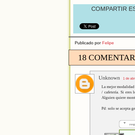
COMPARTIR E
Publicado por
Felipe
18 COMENTAR
Unknown
1 de abr
La mejor modalidad e
/ cafetería. Si eres
Alguien quiere monta
Pd: solo se acepta g
res