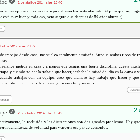
ipe
2 de abril de 2014 a las 18:40
es en mi opinión vivir sin trabajar debe ser bastante aburrido. Al principio supong
e está muy bien y todo eso, pero seguro que después de 50 años aburre ;)
er
bril de 2014 a las 23:39
de trabajar desde casa, me vuelvo totalmente ermitaña. Aunque ambos tipos de t
tras.
freelance metida en casa y a menos que tengas una fuerte disciplina, cuesta muc
empo y cuando no había trabajo que hacer, acababa la mitad del día en la cama o 
 cuando trabajas con un equipo, creo que siempre hay trabajo que hacer y que 
n una oficina te hace salir de casa, desconectar y socializar.
respo
puestas
ipe
2 de abril de 2014 a las 18:42
ectivamente, la reclusión y las distracciones son dos grandes problemas. Hay qu
ner mucha fuerza de voluntad para vencer a ese par de demonios.
er