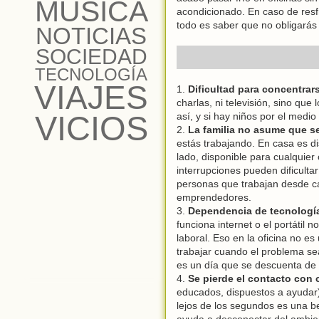
MÚSICA
acondicionado. En caso de resfr
todo es saber que no obligarás 
NOTICIAS
SOCIEDAD
TECNOLOGÍA
VIAJES
1.
Dificultad para concentrar
charlas, ni televisión, sino qu
VICIOS
así, y si hay niños por el medi
2.
La familia no asume que se
estás trabajando. En casa es di
lado, disponible para cualquie
interrupciones pueden dificulta
personas que trabajan desde ca
emprendedores.
3.
Dependencia de tecnologí
funciona internet o el portáti
laboral. Eso en la oficina no es
trabajar cuando el problema sea
es un día que se descuenta de 
4.
Se pierde el contacto con
educados, dispuestos a ayudar)
lejos de los segundos es una be
ayuda a desconectar del ambie