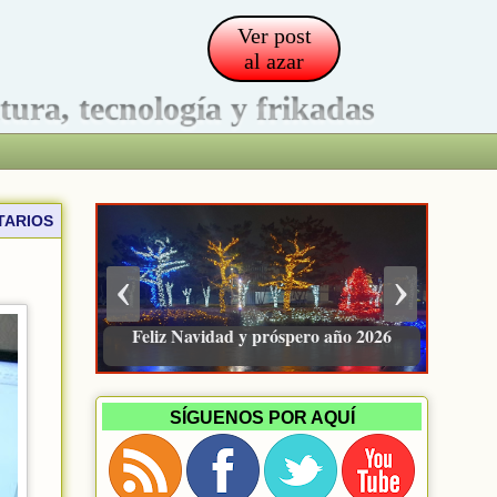
Ver post
al azar
ltura, tecnología y frikadas
TARIOS
‹
›
Pacienzudo, newsletter sobre finanzas
e inversión
SÍGUENOS POR AQUÍ