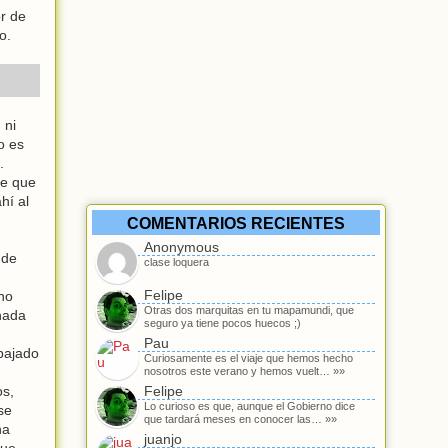
or de
o.
 ni
o es
.
me que
hí al
COMENTARIOS RECIENTES
Anonymous
 de
clase loquera
Felipe
no
Otras dos marquitas en tu mapamundi, que
rnada
seguro ya tiene pocos huecos ;)
Pau
abajado
Curiosamente es el viaje que hemos hecho
nosotros este verano y hemos vuelt… »»
os,
Felipe
Lo curioso es que, aunque el Gobierno dice
se
que tardará meses en conocer las… »»
na
juanjo
que