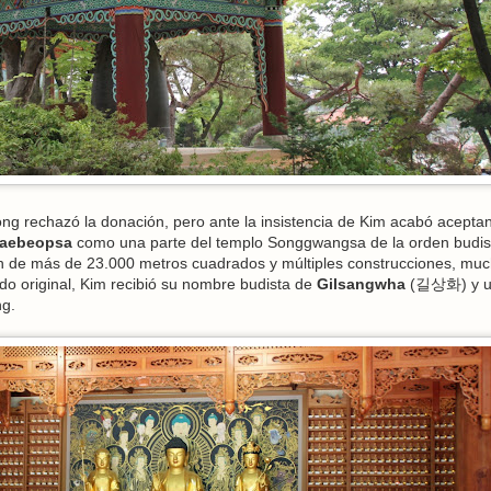
g rechazó la donación, pero ante la insistencia de Kim acabó aceptan
aebeopsa
como una parte del templo Songgwangsa de la orden budis
n de más de 23.000 metros cuadrados y múltiples construcciones, mu
do original, Kim recibió su nombre budista de
Gilsangwha
(길상화) y 
ng.