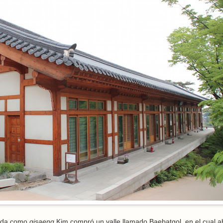
vida como
gisaeng
Kim compró un valle llamado Baebatgol, en el cual a