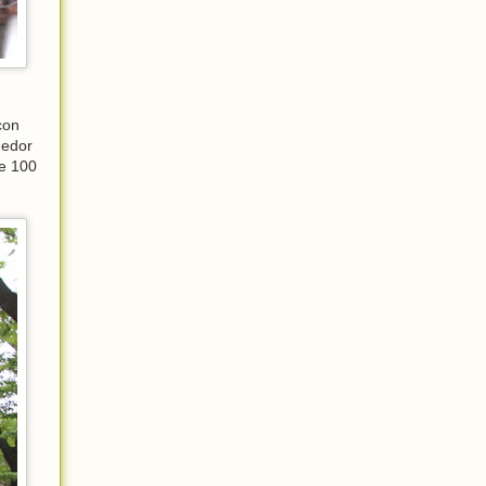
con
dedor
de 100