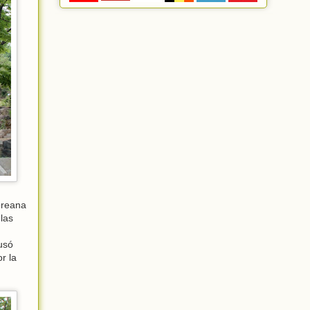
oreana
las
usó
r la