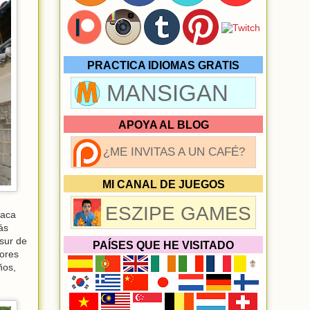
PRACTICA IDIOMAS GRATIS
MANSIGAN
APOYA AL BLOG
¿ME INVITAS A UN CAFÉ?
MI CANAL DE JUEGOS
ESZIPE GAMES
taca
ás
sur de
PAÍSES QUE HE VISITADO
dores
ños,