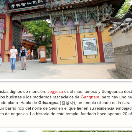
distas dignos de mención.
Jogyesa
es el más famoso y Bongeunsa des
icios budistas y los modernos rascacielos de
Gangnam
, pero hay uno m
ndo plano. Hablo de
Gilsangsa
(길상사), un templo situado en la cara 
 barrio rico del norte de Seúl en el que tienen su residencia embaja
s de negocios. La historia de este templo, fundado hace apenas 20 a