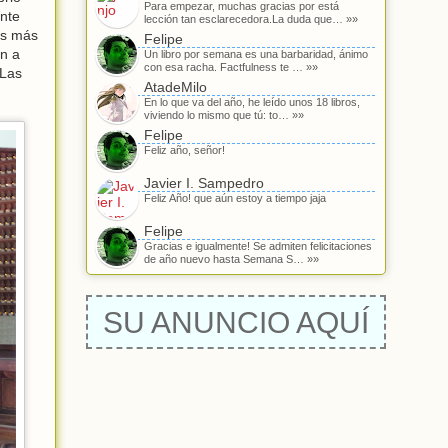
Para empezar, muchas gracias por está
ante
lección tan esclarecedora.La duda que… »»
es más
Felipe
an a
Un libro por semana es una barbaridad, ánimo
con esa racha. Factfulness te … »»
 Las
AtadeMilo
En lo que va del año, he leído unos 18 libros,
viviendo lo mismo que tú: to… »»
Felipe
Feliz año, señor!
Javier I. Sampedro
Feliz Año! que aún estoy a tiempo jaja
Felipe
Gracias e igualmente! Se admiten felicitaciones
de año nuevo hasta Semana S… »»
SU ANUNCIO AQUÍ