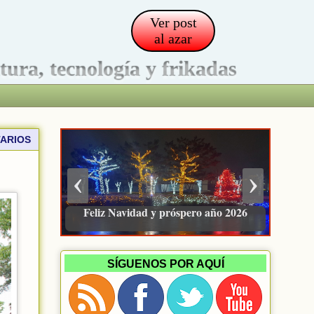
Ver post
al azar
ltura, tecnología y frikadas
ARIOS
‹
›
Pacienzudo, newsletter sobre finanzas
e inversión
SÍGUENOS POR AQUÍ