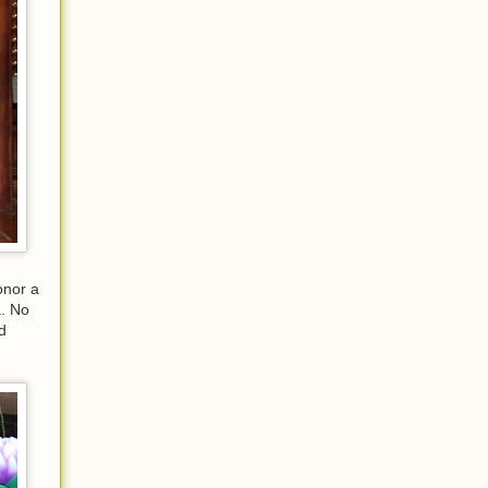
onor a
a. No
d