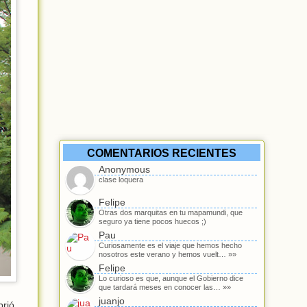
COMENTARIOS RECIENTES
Anonymous
clase loquera
Felipe
Otras dos marquitas en tu mapamundi, que
seguro ya tiene pocos huecos ;)
Pau
Curiosamente es el viaje que hemos hecho
nosotros este verano y hemos vuelt… »»
Felipe
Lo curioso es que, aunque el Gobierno dice
que tardará meses en conocer las… »»
juanjo
brió