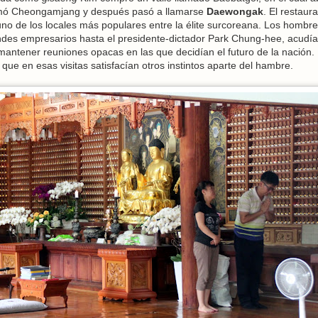
lamó Cheongamjang y después pasó a llamarse
Daewongak
. El restaur
uno de los locales más populares entre la élite surcoreana. Los hombr
andes empresarios hasta el presidente-dictador Park Chung-hee, acudí
mantener reuniones opacas en las que decidían el futuro de la nación.
ue en esas visitas satisfacían otros instintos aparte del hambre.