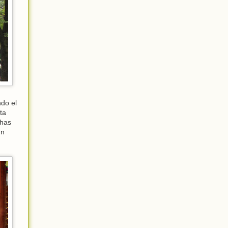
do el
ta
chas
un