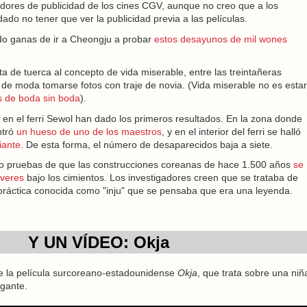
idores de publicidad de los cines CGV, aunque no creo que a los
do no tener que ver la publicidad previa a las películas.
o ganas de ir a Cheongju a probar
estos desayunos de mil wones
a de tuerca al concepto de vida miserable, entre las treintañeras
 de moda tomarse fotos con traje de novia. (Vida miserable no es estar
s de boda sin boda
).
en el ferri Sewol han dado los primeros resultados. En la zona donde
ntró
un hueso de uno de los maestros
, y en el interior del ferri se halló
iante
. De esta forma, el número de desaparecidos baja a siete.
ado pruebas de que las construcciones coreanas de hace 1.500 años
se
áveres
bajo los cimientos. Los investigadores creen que se trataba de
práctica conocida como "inju" que se pensaba que era una leyenda.
Y UN VÍDEO: Okja
 la película surcoreano-estadounidense
Okja
, que trata sobre una niñ
gante.