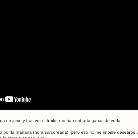
ea en junio y tras ver el trailer me han entrado ganas de verla.
 por la mañana (hora surcoreana), pero eso no me impide desearos un
 la alergia os sea leve.