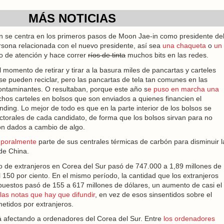
MÁS NOTICIAS
ón se centra en los primeros pasos de Moon Jae-in como presidente de
rsona relacionada con el nuevo presidente, así sea
una chaqueta
o
un
vo de atención y hace correr
ríos de tinta
muchos bits en las redes.
l momento de retirar y tirar a la basura miles de pancartas y carteles
 se pueden reciclar, pero las pancartas de tela tan comunes en las
contaminantes. O resultaban, porque este año s
e puso en marcha una
chos carteles en bolsos que son enviados a quienes financien el
ding. Lo mejor de todo es que en la parte interior de los bolsos se
ctorales de cada candidato, de forma que los bolsos sirvan para no
ron dados a cambio de algo.
mporalmente
parte de sus centrales térmicas de carbón para disminuir l
de China.
 de extranjeros en Corea del Sur pasó de 747.000 a 1,89 millones de
150 por ciento. En el mismo período, la cantidad que los extranjeros
uestos pasó de 155 a 617 millones de dólares, un aumento de casi el
las notas que hay que difundir
, en vez de esos sinsentidos sobre el
tidos por extranjeros.
 afectando a ordenadores del Corea del Sur. Entre
los ordenadores