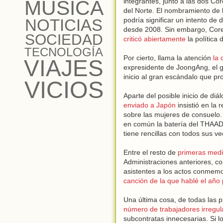
MÚSICA
integrantes, junto a las dos Co
del Norte. El nombramiento de 
NOTICIAS
podría significar un intento d
desde 2008. Sin embargo, Cor
SOCIEDAD
criticó abiertamente
la política
TECNOLOGÍA
Por cierto, llama la atención
la 
VIAJES
expresidente de JoongAng, el g
inicio al gran escándalo que p
VICIOS
Aparte del posible inicio de di
enviado a Japón
insistió en la 
sobre las mujeres de consuelo.
en común la batería del THAAD
tiene rencillas con todos sus v
Entre el resto de
primeras med
Administraciones anteriores, 
asistentes a los actos conmem
canción de la que hablé el año
Una última cosa, de todas las
número de trabajadores irregula
subcontratas innecesarias. Si l