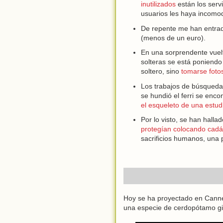
inutilizados
están los serv
usuarios les haya incomoda
De repente me han entrad
(menos de un euro).
En una sorprendente vuelt
solteras se está poniendo
soltero, sino
tomarse foto
Los trabajos de búsqueda 
se hundió el ferri se enco
el esqueleto de una estud
Por lo visto, se han hall
protegían colocando cad
sacrificios humanos, una 
Hoy se ha proyectado en Canne
una especie de cerdopótamo gi