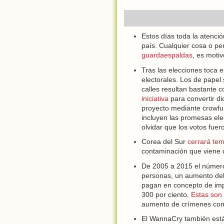
Estos días toda la atenci
país. Cualquier cosa o pe
guardaespaldas
, es moti
Tras las elecciones toca e
electorales. Los de papel
calles resultan bastante 
iniciativa
para convertir di
proyecto mediante crowfun
incluyen las promesas ele
olvidar que los votos fue
Corea del Sur
cerrará te
contaminación que viene 
De 2005 a 2015 el número
personas, un aumento del 
pagan en concepto de imp
300 por ciento.
Estas son 
aumento de crímenes come
El WannaCry también está