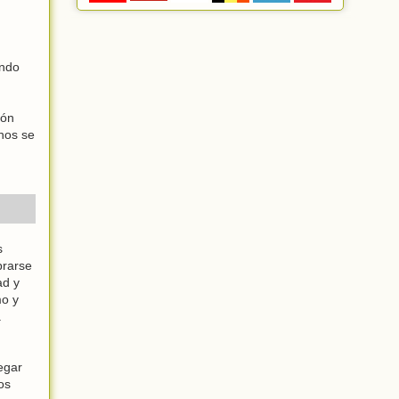
ando
ión
enos se
s
brarse
ad y
mo y
a
egar
os