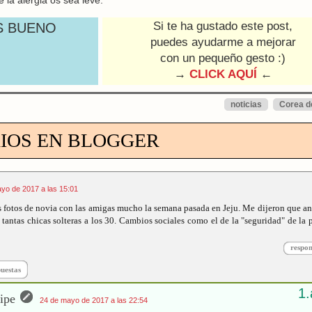
Si te ha gustado este post,
S BUENO
puedes ayudarme a mejorar
con un pequeño gesto :)
→
CLICK AQUÍ
←
noticias
Corea d
IOS EN BLOGGER
yo de 2017 a las 15:01
las fotos de novia con las amigas mucho la semana pasada en Jeju. Me dijeron que an
 tantas chicas solteras a los 30. Cambios sociales como el de la "seguridad" de la 
respo
puestas
ipe
24 de mayo de 2017 a las 22:54