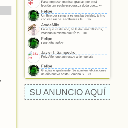
Para empezar, muchas gracias por está
lección tan esclarecedora.La duda que… »»
Felipe
Un libro por semana es una barbaridad, ánimo
con esa racha. Factfulness te … »»
l
AtadeMilo
En lo que va del año, he leído unos 18 libros,
viviendo lo mismo que tú: to… »»
Felipe
Feliz año, señor!
Javier I. Sampedro
Feliz Año! que aún estoy a tiempo jaja
Felipe
Gracias e igualmente! Se admiten felicitaciones
de año nuevo hasta Semana S… »»
a
SU ANUNCIO AQUÍ