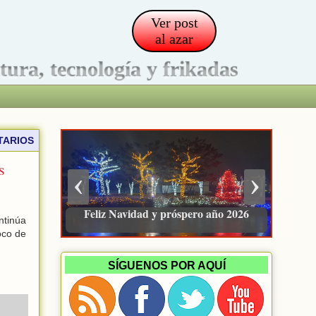
Ver post
al azar
ltura, tecnología y frikadas
TARIOS
s
‹
›
Pacienzudo, newsletter sobre finanzas
Feliz Navidad y próspero año 2026
ntinúa
e inversión
oco de
SÍGUENOS POR AQUÍ