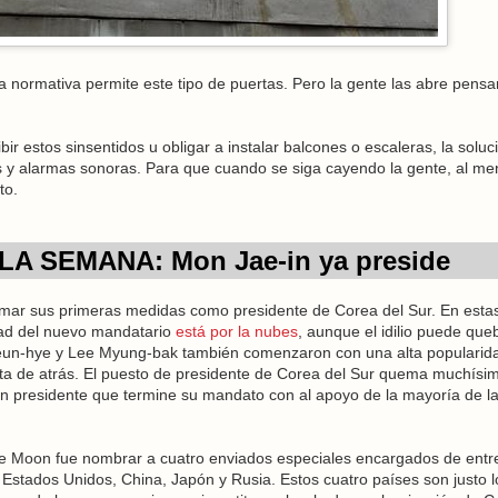
a normativa permite este tipo de puertas. Pero la gente las abre pens
bir estos sinsentidos u obligar a instalar balcones o escaleras, la soluc
vos y alarmas sonoras. Para que cuando se siga cayendo la gente, al m
to.
LA SEMANA: Mon Jae-in ya preside
ar sus primeras medidas como presidente de Corea del Sur. En esta
ad del nuevo mandatario
está por la nubes
, aunque el idilio puede que
eun-hye y Lee Myung-bak también comenzaron con una alta popularid
rta de atrás. El puesto de presidente de Corea del Sur quema muchísi
n presidente que termine su mandato con al apoyo de la mayoría de l
e Moon fue nombrar a cuatro enviados especiales encargados de entr
e Estados Unidos, China, Japón y Rusia. Estos cuatro países son justo l