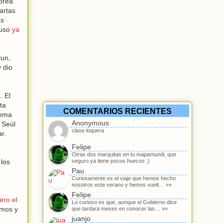
Corea
artas
as
luso
ya
yun,
 dio
. El
ta
COMENTARIOS RECIENTES
tema
Anonymous
 Seúl
clase loquera
r.
Felipe
Otras dos marquitas en tu mapamundi, que
 los
seguro ya tiene pocos huecos ;)
Pau
Curiosamente es el viaje que hemos hecho
nosotros este verano y hemos vuelt… »»
Felipe
ero el
Lo curioso es que, aunque el Gobierno dice
omos y
que tardará meses en conocer las… »»
juanjo