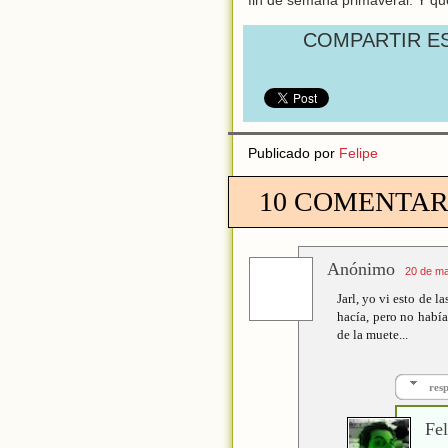
COMPARTIR E
Publicado por
Felipe
10 COMENTAR
Anónimo
20 de ma
Jarl, yo vi esto de 
hacía, pero no había
de la muete...
res
Fel