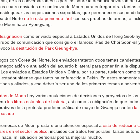
reas, de las conversaciones sixpartitas sobre la desnuclearización de 
los cuatro enviados de confianza de Moon para entregar otras tantas c
e desbloquear las negociaciones sixpartitas, que permanecen suspendid
ea del Norte
no lo está poniendo fácil
con sus pruebas de armas, e inc
 de Moon hacia Pyongyang.
designación
como enviado especial a Estados Unidos de Hong Seok-h
rupo de comunicación que consiguió el famoso iPad de Choi Soon-sil y
rovocó
la destitución de Park Geung-hye
.
álogos con Corea del Norte, los enviados trataron otros temas candentes
renegociación o anulación del acuerdo bilateral para poner fin a la dispu
 Los enviados a Estados Unidos y China, por su parte, tuvieron como 
 estadounidense que tanto ha enfurecido a Pekín. En estos momentos
ecinos y aliados, y ese debería ser uno de los primeros temas a solventa
idas de Moon
hay varias anulaciones de decisiones y proyectos de las
como
los libros estatales de historia
, así como la obligación de que todos
orativos de la protesta prodemocrática de mayo de Gwangju canten
la
 pasado
.
 promesas de Moon prestaré una atención especial a
esta de reducir a c
res en el sector público
, incluidos contratos temporales, falsos autón
o hace, mi situación personal podría mejorar mucho.