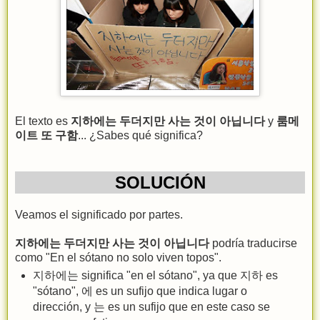
El texto es
지하에는 두더지만 사는 것이 아닙니다
y
룸메
이트 또 구함
... ¿Sabes qué significa?
SOLUCIÓN
Veamos el significado por partes.
지하에는 두더지만 사는 것이 아닙니다
podría traducirse
como "En el sótano no solo viven topos".
지하에는 significa "en el sótano", ya que 지하 es
"sótano", 에 es un sufijo que indica lugar o
dirección, y 는 es un sufijo que en este caso se