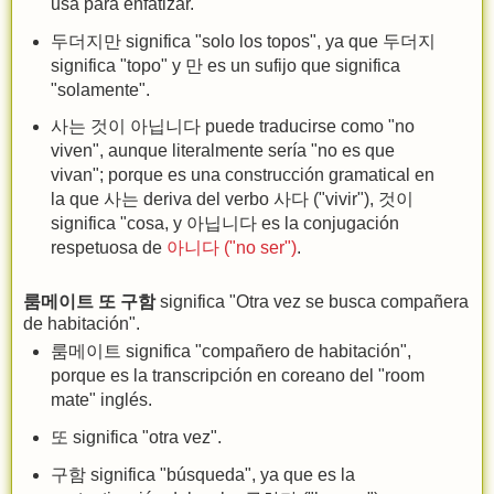
usa para enfatizar.
두더지만 significa "solo los topos", ya que 두더지
significa "topo" y 만 es un sufijo que significa
"solamente".
사는 것이 아닙니다 puede traducirse como "no
viven", aunque literalmente sería "no es que
vivan"; porque es una construcción gramatical en
la que 사는 deriva del verbo 사다 ("vivir"), 것이
significa "cosa, y 아닙니다 es la conjugación
respetuosa de
아니다 ("no ser")
.
룸메이트 또 구함
significa "Otra vez se busca compañera
de habitación".
룸메이트 significa "compañero de habitación",
porque es la transcripción en coreano del "room
mate" inglés.
또 significa "otra vez".
구함 significa "búsqueda", ya que es la