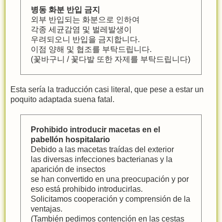
병동 화분 반입 금지
외부 반입되는 화분으로 인하여
각종 세균감염 및 벌레발생이
우려되오니 반입을 금지합니다.
이점 양해 및 협조를 부탁드립니다.
(꽃바구니 / 꽃다발 또한 자제를 부탁드립니다)
Esta sería la traducción casi literal, que pese a estar un
poquito adaptada suena fatal.
Prohibido introducir macetas en el
pabellón hospitalario
Debido a las macetas traídas del exterior
las diversas infecciones bacterianas y la
aparición de insectos
se han convertido en una preocupación y por
eso está prohibido introducirlas.
Solicitamos cooperación y comprensión de la
ventajas.
(También pedimos contención en las cestas