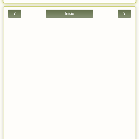
‹
›
Inicio