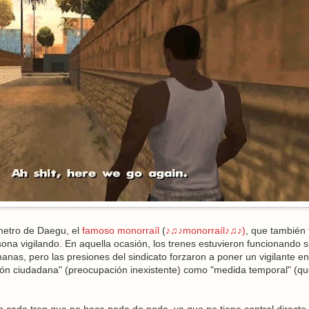
e metro de Daegu, el
famoso monorraíl
(
♪♫♪monorraíl♪♫♪
)
, que también 
na vigilando. En aquella ocasión, los trenes estuvieron funcionando s
manas, pero las presiones del sindicato forzaron a poner un vigilante e
ión ciudadana" (preocupación inexistente) como "medida temporal" (q
n cada tren que no hace nada de nada, ya que no tiene control directo