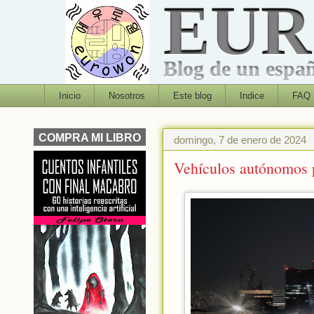
EU
Blog de un españo
Inicio
Nosotros
Este blog
Indice
FAQ
COMPRA MI LIBRO
domingo, 7 de enero de 2024
Vehículos autónomos 