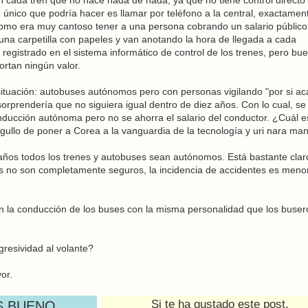
lo único que podría hacer es llamar por teléfono a la central, exactamen
Como era muy cantoso tener a una persona cobrando un salario público
n una carpetilla con papeles y van anotando la hora de llegada a cada
registrado en el sistema informático de control de los trenes, pero bu
ortan ningún valor.
ituación: autobuses autónomos pero con personas vigilando "por si ac
rprendería que no siguiera igual dentro de diez años. Con lo cual, se
nducción autónoma pero no se ahorra el salario del conductor. ¿Cuál e
gullo de poner a Corea a la vanguardia de la tecnología y uri nara ma
 años todos los trenes y autobuses sean autónomos. Está bastante clar
 no son completamente seguros, la incidencia de accidentes es meno
 la conducción de los buses con la misma personalidad que los buser
gresividad al volante?
vor.
Si te ha gustado este post,
S BUENO