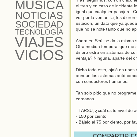
MÚSICA
el tren y en caso de incidente 
igual que cualquier pasajero. 
NOTICIAS
ver por la ventanilla, les diero
SOCIEDAD
estación, un dato que ya queda 
que no se note tanto que no ap
TECNOLOGÍA
VIAJES
Ahora en Seúl se da la misma s
Otra medida temporal que me so
VICIOS
dinero extra en sistemas de co
ventaja? Ninguna, aparte del or
Dicho todo esto, ojalá en unos
aunque los sistemas autónomos
con conductores humanos.
Tan solo pido que no programen
coreanos.
- TARSU, ¿cuál es tu nivel de a
- 150 por ciento.
- Bájalo al 75 por ciento, por fa
COMPARTIR E