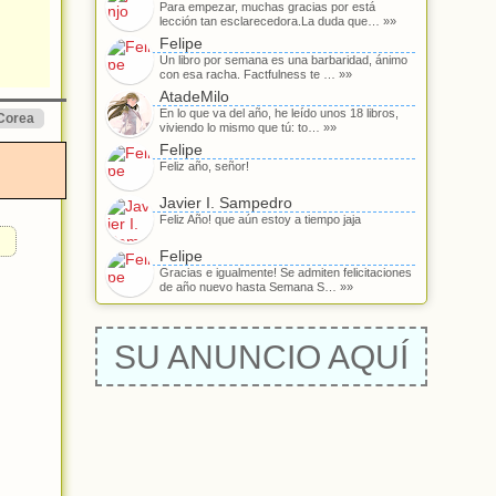
Para empezar, muchas gracias por está
lección tan esclarecedora.La duda que… »»
Felipe
Un libro por semana es una barbaridad, ánimo
con esa racha. Factfulness te … »»
AtadeMilo
En lo que va del año, he leído unos 18 libros,
Corea
viviendo lo mismo que tú: to… »»
Felipe
Feliz año, señor!
Javier I. Sampedro
Feliz Año! que aún estoy a tiempo jaja
Felipe
Gracias e igualmente! Se admiten felicitaciones
de año nuevo hasta Semana S… »»
SU ANUNCIO AQUÍ