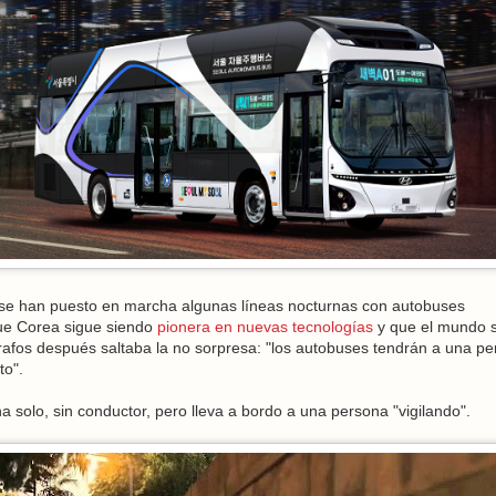
 se han puesto en marcha algunas líneas nocturnas con autobuses
ue Corea sigue siendo
pionera en nuevas tecnologías
y que el mundo 
afos después saltaba la no sorpresa: "los autobuses tendrán a una p
to".
a solo, sin conductor, pero lleva a bordo a una persona "vigilando".