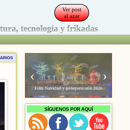
Ver post
al azar
ltura, tecnología y frikadas
ARIOS
‹
›
Pacienzudo, newsletter sobre finanzas
e inversión
SÍGUENOS POR AQUÍ