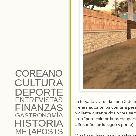
COREANO
CULTURA
DEPORTE
ENTREVISTAS
Esto ya lo viví en la línea 3 d
FINANZAS
trenes autónomos con una perso
vigilante durante dos o tres se
GASTRONOMÍA
tren "para calmar la preocupac
HISTORIA
años más tarde sigue vigente).
METAPOSTS
Y así seguimos, con un chico e