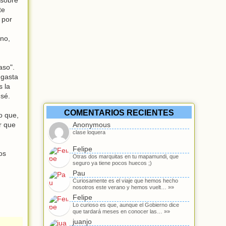
te
 por
eno,
aso".
 gasta
s la
nsé.
COMENTARIOS RECIENTES
o que,
r que
Anonymous
clase loquera
Felipe
os
Otras dos marquitas en tu mapamundi, que
seguro ya tiene pocos huecos ;)
Pau
Curiosamente es el viaje que hemos hecho
nosotros este verano y hemos vuelt… »»
Felipe
Lo curioso es que, aunque el Gobierno dice
que tardará meses en conocer las… »»
juanjo