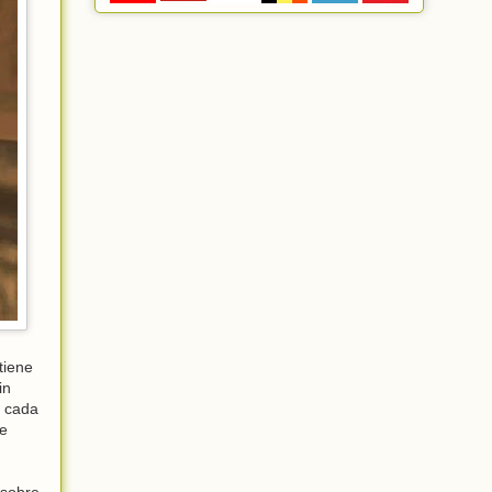
tiene
in
n cada
ue
 sobre