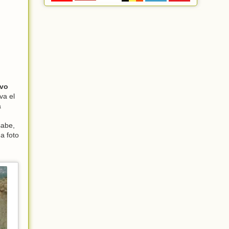
ivo
va el
a
sabe,
a foto