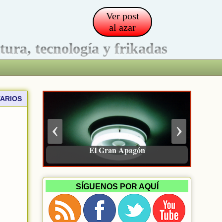
Ver post
al azar
ltura, tecnología y frikadas
ARIOS
‹
›
Siete libros recomendados en 2025
El Gran Apagón
SÍGUENOS POR AQUÍ