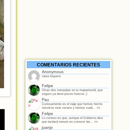
COMENTARIOS RECIENTES
Anonymous
clase loquera
Felipe
Otras dos marquitas en tu mapamundi, que
seguro ya tiene pocos huecos ;)
Pau
Curiosamente es el viaje que hemos hecho
nosotros este verano y hemos vuelt… »»
Felipe
Lo curioso es que, aunque el Gobierno dice
que tardará meses en conocer las… »»
juanjo