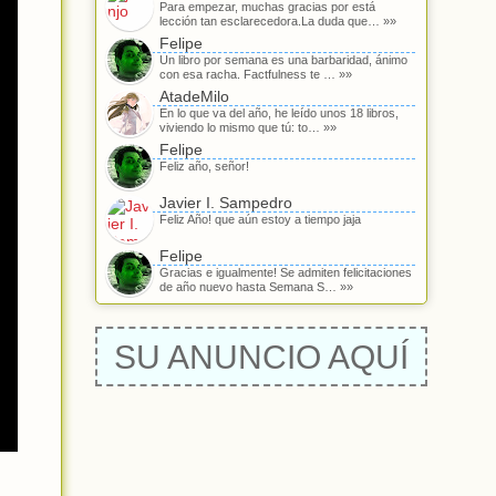
Para empezar, muchas gracias por está
lección tan esclarecedora.La duda que… »»
Felipe
Un libro por semana es una barbaridad, ánimo
con esa racha. Factfulness te … »»
AtadeMilo
En lo que va del año, he leído unos 18 libros,
viviendo lo mismo que tú: to… »»
Felipe
Feliz año, señor!
Javier I. Sampedro
Feliz Año! que aún estoy a tiempo jaja
Felipe
Gracias e igualmente! Se admiten felicitaciones
de año nuevo hasta Semana S… »»
SU ANUNCIO AQUÍ