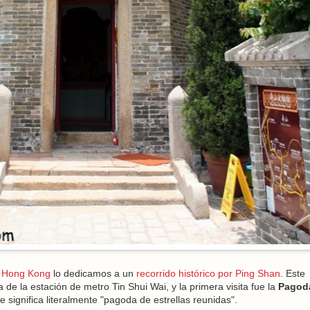
a Hong Kong
lo dedicamos a un
recorrido histórico por Ping Shan
. Este
e la estación de metro Tin Shui Wai, y la primera visita fue la
Pagod
gnifica literalmente "pagoda de estrellas reunidas".