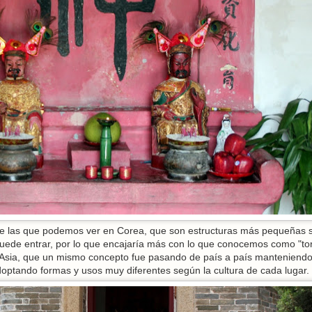
e las que podemos ver en Corea, que son estructuras más pequeñas s
 puede entrar, por lo que encajaría más con lo que conocemos como "tor
 Asia, que un mismo concepto fue pasando de país a país manteniendo
doptando formas y usos muy diferentes según la cultura de cada lugar.