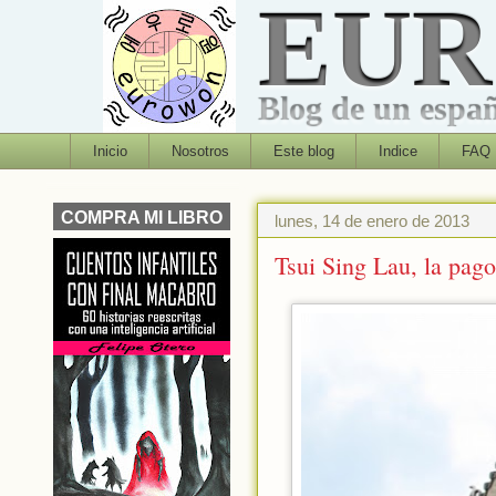
EU
Blog de un españo
Inicio
Nosotros
Este blog
Indice
FAQ
COMPRA MI LIBRO
lunes, 14 de enero de 2013
Tsui Sing Lau, la pa