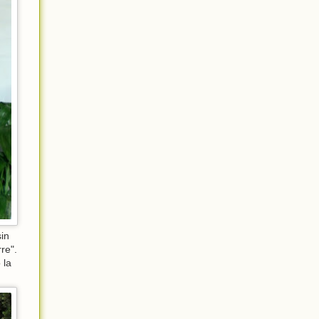
in
re".
 la