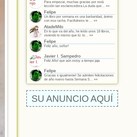
Para empezar, muchas gracias por está
lección tan esclarecedora.La duda que… »»
Felipe
Un libro por semana es una barbaridad, ánimo
con esa racha. Factfulness te … »»
AtadeMilo
En lo que va del año, he leído unos 18 libros,
viviendo lo mismo que tú: to… »»
Felipe
Feliz año, señor!
Javier I. Sampedro
Feliz Año! que aún estoy a tiempo jaja
Felipe
Gracias e igualmente! Se admiten felicitaciones
de año nuevo hasta Semana S… »»
SU ANUNCIO AQUÍ