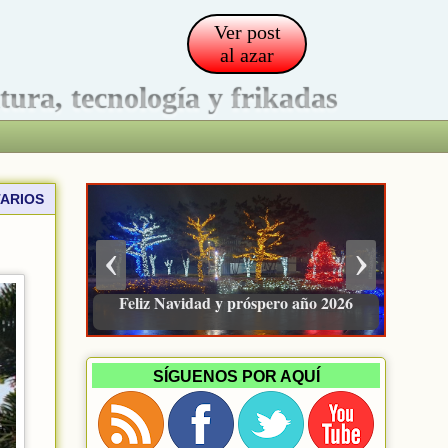
Ver post
al azar
ltura, tecnología y frikadas
ARIOS
‹
›
Pacienzudo, newsletter sobre finanzas
e inversión
SÍGUENOS POR AQUÍ