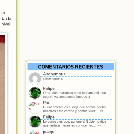
stá
 En la
nivel,
COMENTARIOS RECIENTES
Anonymous
clase loquera
Felipe
Otras dos marquitas en tu mapamundi, que
seguro ya tiene pocos huecos ;)
Pau
Curiosamente es el viaje que hemos hecho
nosotros este verano y hemos vuelt… »»
Felipe
Lo curioso es que, aunque el Gobierno dice
que tardará meses en conocer las… »»
juanjo