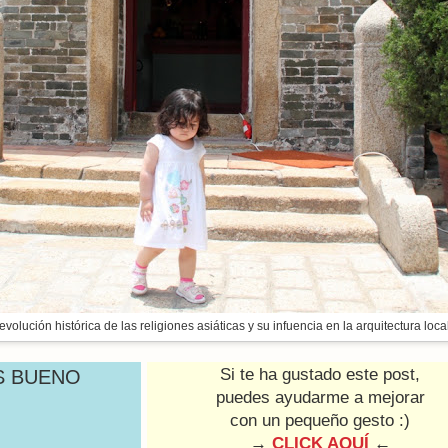
volución histórica de las religiones asiáticas y su infuencia en la arquitectura local
Si te ha gustado este post,
S BUENO
puedes ayudarme a mejorar
con un pequeño gesto :)
→
CLICK AQUÍ
←