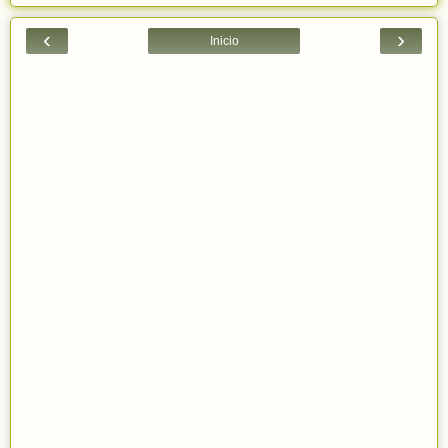
‹
›
Inicio