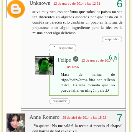
Unknown
12 de marzo de 2014 a las 12:21
se ve muy rico ,eso confirma que todos los paises no son
tan diferentes en algunos aspectos por que hasta en la
comida se parecen solo cambian un poco en la forma de
prepararse o en algun ingrediente pero la idea es la
misma hacer algo delicioso
responder
respuestas
Felipe
12 de marzo de 2014 a
las 18:37
Masa de harina de
trigo/maíz//arroz frita con relleno
dulce. Es una fórmula que no
puede fallar en ningún país :D
responder
Anne Romero
28 de abril de 2014 a las 15:22
¡Yo quiero! No me saldrá la receta si mezclo el chapsal
con harina de hot cakes? xD