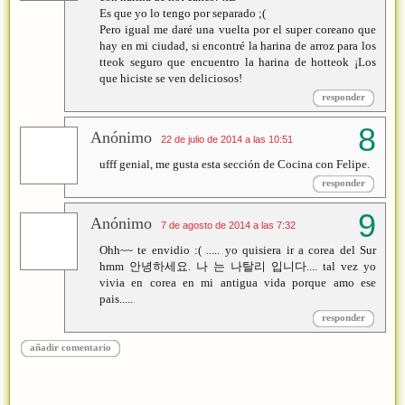
Es que yo lo tengo por separado ;(
Pero igual me daré una vuelta por el super coreano que
hay en mi ciudad, si encontré la harina de arroz para los
tteok seguro que encuentro la harina de hotteok ¡Los
que hiciste se ven deliciosos!
responder
Anónimo
22 de julio de 2014 a las 10:51
ufff genial, me gusta esta sección de Cocina con Felipe.
responder
Anónimo
7 de agosto de 2014 a las 7:32
Ohh~~ te envidio :( ..... yo quisiera ir a corea del Sur
hmm 안녕하세요. 나 는 나탈리 입니다.... tal vez yo
vivia en corea en mi antigua vida porque amo ese
pais.....
responder
añadir comentario