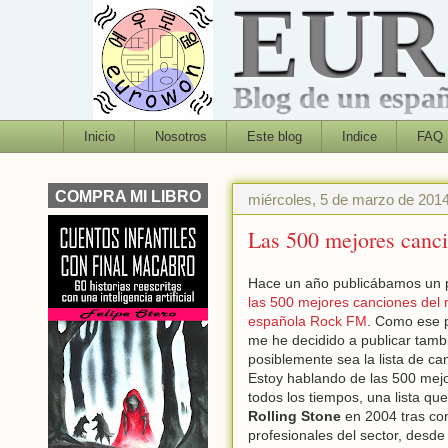
EU
Blog de un españo
Inicio
Nosotros
Este blog
Indice
FAQ
COMPRA MI LIBRO
miércoles, 5 de marzo de 201
Las 500 mejores cancio
Hace un año publicábamos un po
las 500 mejores canciones del 
española Rock FM
. Como ese p
me he decidido a publicar tamb
posiblemente sea la lista de c
Estoy hablando de las 500 mej
todos los tiempos, una lista que
Rolling Stone
en 2004 tras co
profesionales del sector, desde 