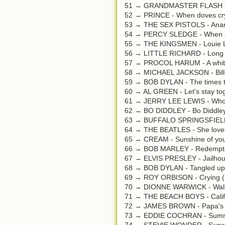
51 → GRANDMASTER FLASH - 
52 → PRINCE - When doves cr
53 → THE SEX PISTOLS - Anarc
54 → PERCY SLEDGE - When a
55 → THE KINGSMEN - Louie L
56 → LITTLE RICHARD - Long ta
57 → PROCOL HARUM - A whiter
58 → MICHAEL JACKSON - Billi
59 → BOB DYLAN - The times th
60 → AL GREEN - Let's stay to
61 → JERRY LEE LEWIS - Whole 
62 → BO DIDDLEY - Bo Diddley
63 → BUFFALO SPRINGSFIELD - 
64 → THE BEATLES - She love
65 → CREAM - Sunshine of you
66 → BOB MARLEY - Redempti
67 → ELVIS PRESLEY - Jailhou
68 → BOB DYLAN - Tangled up 
69 → ROY ORBISON - Crying (
70 → DIONNE WARWICK - Walk
71 → THE BEACH BOYS - Califor
72 → JAMES BROWN - Papa's g
73 → EDDIE COCHRAN - Summe
74 → STEVIE WONDER - Supers