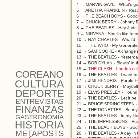
4 → MARVIN GAYE - What's go
5 → ARETHA FRANKLIN - Resp
6 → THE BEACH BOYS - Good v
7 → CHUCK BERRY - Johnny B
8 → THE BEATLES - Hey Jude 
9 → NIRVANA - Smells like teen 
10 → RAY CHARLES - What'd I 
11 → THE WHO - My Generatio
12 → SAM COOKE - A change i
13 → THE BEATLES - Yesterda
14 → BOB DYLAN - Blowin' in t
15 →
THE CLASH - London call
COREANO
16 → THE BEATLES - I want to 
CULTURA
17 → JIMI HENDRIX - Purple H
18 → CHUCK BERRY - Maybell
DEPORTE
19 → ELVIS PRESLEY - Hound 
20 → THE BEATLES - Let it be 
ENTREVISTAS
21 → BRUCE SPRINGSTEEN - B
FINANZAS
22 → THE RONETTES - Be my 
23 → THE BEATLES - In my life
GASTRONOMÍA
HISTORIA
24 → THE IMPRESSIONS - Peop
25 → THE BEACH BOYS - God 
METAPOSTS
26 → THE BEATLES - A day in th