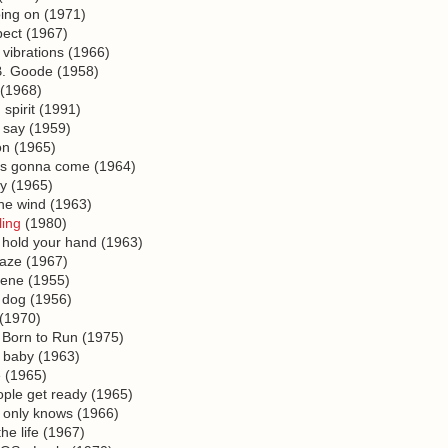
ing on (1971)
ect (1967)
ibrations (1966)
. Goode (1958)
(1968)
spirit (1991)
say (1959)
n (1965)
s gonna come (1964)
y (1965)
he wind (1963)
ing
(1980)
hold your hand (1963)
aze (1967)
ene (1955)
dog (1956)
(1970)
orn to Run (1975)
baby (1963)
 (1965)
le get ready (1965)
only knows (1966)
e life (1967)