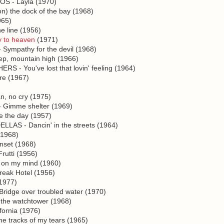
 - Layla (1970)
n) the dock of the bay (1968)
965)
 line (1956)
 to heaven
(1971)
ympathy for the devil (1968)
p, mountain high (1966)
- You've lost that lovin' feeling (1964)
re (1967)
 no cry (1975)
Gimme shelter (1969)
 the day (1957)
AS - Dancin' in the streets (1964)
(1968)
nset (1968)
rutti (1956)
on my mind (1960)
eak Hotel (1956)
1977)
dge over troubled water (1970)
 the watchtower (1968)
ornia (1976)
tracks of my tears (1965)