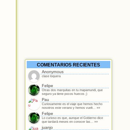
COMENTARIOS RECIENTES
Anonymous
clase loquera
Felipe
Otras dos marquitas en tu mapamundi, que
seguro ya tiene pocos huecos ;)
Pau
Curiosamente es el viaje que hemos hecho
nosotros este verano y hemos vuelt… »»
Felipe
Lo curioso es que, aunque el Gobierno dice
que tardará meses en conocer las… »»
juanjo