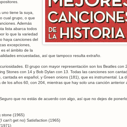
positores.
 uno tiene la suya,
 o cual grupo, o que
canciones. Además
ta lista abarca todos
por lo que la variedad
olo haya canciones del
cas excepciones,
es el ámbito de la
onalidades encuestadas, así que tampoco resulta extraño.
 curiosidades. El grupo con mayor representación son los Beatles con 
ling Stones con 14 y Bob Dylan con 13. Todas las canciones son canta
, cantada en español, y Green onions (181), que es instrumental. La 
 de los años 60, con 204, mientras que hay solo una canción anterior
. Seguro que no estás de acuerdo con algo, así que no dejes de ponerl
g stone (1965)
an't get no) Satisfaction (1965)
(1971)