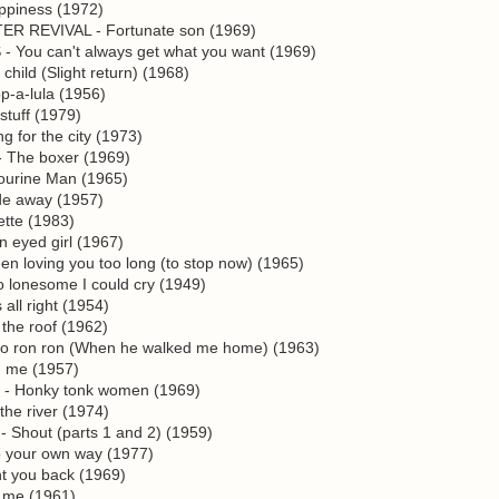
ppiness (1972)
REVIVAL - Fortunate son (1969)
ou can't always get what you want (1969)
ild (Slight return) (1968)
-a-lula (1956)
uff (1979)
for the city (1973)
The boxer (1969)
urine Man (1965)
e away (1957)
ette (1983)
eyed girl (1967)
 loving you too long (to stop now) (1965)
lonesome I could cry (1949)
ll right (1954)
he roof (1962)
 ron ron (When he walked me home) (1963)
 me (1957)
 Honky tonk women (1969)
he river (1974)
hout (parts 1 and 2) (1959)
our own way (1977)
 you back (1969)
 me (1961)