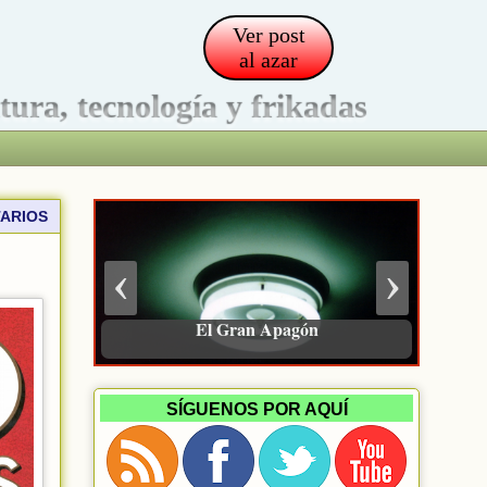
Ver post
al azar
ltura, tecnología y frikadas
ARIOS
‹
›
Siete libros recomendados en 2025
El Gran Apagón
SÍGUENOS POR AQUÍ