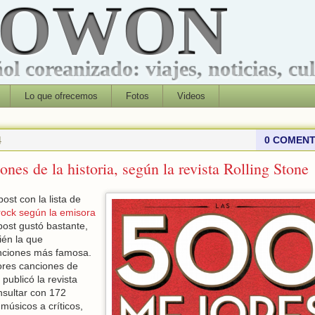
ROWON
l coreanizado: viajes, noticias, cu
Lo que ofrecemos
Fotos
Videos
4
0 COMENT
nes de la historia, según la revista Rolling Stone
st con la lista de
rock según la emisora
ost gustó bastante,
ién la que
anciones más famosa.
ores canciones de
 publicó la revista
nsultar con 172
músicos a críticos,