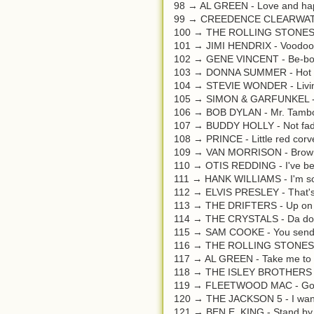
98 → AL GREEN - Love and ha
99 → CREEDENCE CLEARWATER 
100 → THE ROLLING STONES - Y
101 → JIMI HENDRIX - Voodoo ch
102 → GENE VINCENT - Be-bop
103 → DONNA SUMMER - Hot st
104 → STEVIE WONDER - Living 
105 → SIMON & GARFUNKEL - 
106 → BOB DYLAN - Mr. Tambo
107 → BUDDY HOLLY - Not fad
108 → PRINCE - Little red corv
109 → VAN MORRISON - Brown 
110 → OTIS REDDING - I've been
111 → HANK WILLIAMS - I'm so 
112 → ELVIS PRESLEY - That's a
113 → THE DRIFTERS - Up on t
114 → THE CRYSTALS - Da doo
115 → SAM COOKE - You send
116 → THE ROLLING STONES -
117 → AL GREEN - Take me to t
118 → THE ISLEY BROTHERS - S
119 → FLEETWOOD MAC - Go y
120 → THE JACKSON 5 - I want
121 → BEN E. KING - Stand by