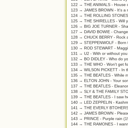
122 → THE ANIMALS - House of 
123 → JAMES BROWN - It's a m
124 → THE ROLLING STONES - 
125 → THE SHIRELLES - Will y
126 → BIG JOE TURNER - Shake,
127 → DAVID BOWIE - Change
128 → CHUCK BERRY - Rock an
129 → STEPPENWOLF - Born to
130 → ROD STEWART - Maggi
131 → U2 - With or without you
132 → BO DIDLEY - Who do yo
133 → THE WHO - Won't get fo
134 → WILSON PICKETT - In th
135 → THE BEATLES - While my
136 → ELTON JOHN - Your son
137 → THE BEATLES - Eleanor
138 → SLY & THE FAMILY STONE
139 → THE BEATLES - I saw her
140 → LED ZEPPELIN - Kashmi
141 → THE EVERLY BTOHERS - A
142 → JAMES BROWN - Please,
143 → PRINCE - Purple rain (1
144 → THE RAMONES - I wanna