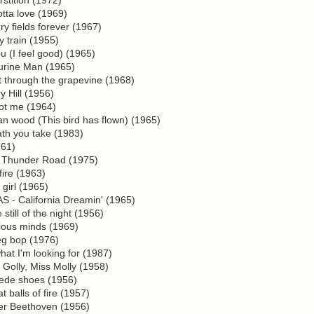
ta love (1969)
 fields forever (1967)
 train (1955)
(I feel good) (1965)
rine Man (1965)
 through the grapevine (1968)
 Hill (1956)
ot me (1964)
 wood (This bird has flown) (1965)
th you take (1983)
961)
Thunder Road (1975)
ire (1963)
irl (1965)
- California Dreamin' (1965)
till of the night (1956)
ous minds (1969)
g bop (1976)
what I'm looking for (1987)
olly, Miss Molly (1958)
ede shoes (1956)
balls of fire (1957)
r Beethoven (1956)