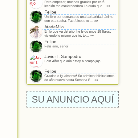
Para empezar, muchas gracias por está
lección tan esclarecedora.La duda que… »»
Felipe
Un libro por semana es una barbaridad, ánimo
con esa racha. Factfulness te … »»
AtadeMilo
En lo que va del año, he leído unos 18 libros,
viviendo lo mismo que tú: to… »»
Felipe
Feliz año, señor!
Javier I. Sampedro
Feliz Año! que aún estoy a tiempo jaja
Felipe
Gracias e igualmente! Se admiten felicitaciones
de año nuevo hasta Semana S… »»
SU ANUNCIO AQUÍ