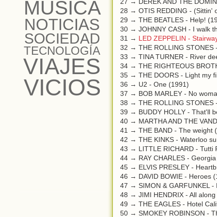
MÚSICA
27 → DEREK AND THE DOMINOS
28 → OTIS REDDING - (Sittin' o
NOTICIAS
29 → THE BEATLES - Help! (1
30 → JOHNNY CASH - I walk the
SOCIEDAD
31 →
LED ZEPPELIN - Stairway
32 → THE ROLLING STONES - S
TECNOLOGÍA
33 → TINA TURNER - River dee
VIAJES
34 → THE RIGHTEOUS BROTHERS 
35 → THE DOORS - Light my fi
VICIOS
36 → U2 - One (1991)
37 → BOB MARLEY - No woman,
38 → THE ROLLING STONES - 
39 → BUDDY HOLLY - That'll be
40 → MARTHA AND THE VANDELL
41 → THE BAND - The weight 
42 → THE KINKS - Waterloo su
43 → LITTLE RICHARD - Tutti F
44 → RAY CHARLES - Georgia 
45 → ELVIS PRESLEY - Heartbr
46 → DAVID BOWIE - Heroes (
47 → SIMON & GARFUNKEL - Bri
48 → JIMI HENDRIX - All along
49 → THE EAGLES - Hotel Calif
50 → SMOKEY ROBINSON - The 