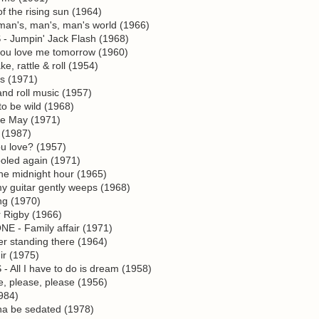
the rising sun (1964)
an's, man's, man's world (1966)
Jumpin' Jack Flash (1968)
ou love me tomorrow (1960)
 rattle & roll (1954)
s (1971)
d roll music (1957)
 be wild (1968)
e May (1971)
 (1987)
u love? (1957)
oled again (1971)
e midnight hour (1965)
 guitar gently weeps (1968)
g (1970)
 Rigby (1966)
 - Family affair (1971)
 standing there (1964)
r (1975)
ll I have to do is dream (1958)
 please, please (1956)
984)
 be sedated (1978)