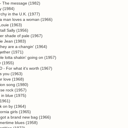
The message (1982)
y (1984)
hy in the U.K. (1977)
 man loves a woman (1966)
ouie (1963)
ll Sally (1956)
 shade of pale (1967)
e Jean (1983)
ey are a-changin' (1964)
gether (1971)
lotta shakin' going on (1957)
 (1955)
For what it's worth (1967)
s you (1963)
r love (1968)
on song (1980)
se rock (1957)
in blue (1975)
1961)
 on by (1964)
nia girls (1965)
ot a brand new bag (1966)
rtime blues (1958)
tition (1972)