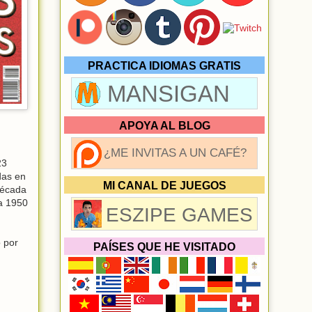
PRACTICA IDIOMAS GRATIS
MANSIGAN
APOYA AL BLOG
¿ME INVITAS A UN CAFÉ?
23
das en
MI CANAL DE JUEGOS
década
 a 1950
ESZIPE GAMES
o por
PAÍSES QUE HE VISITADO