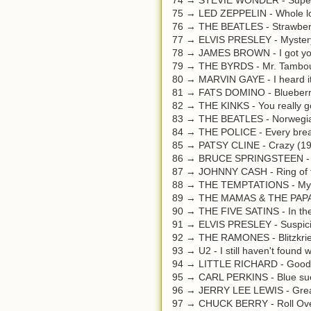
75 → LED ZEPPELIN - Whole lot
76 → THE BEATLES - Strawberry
77 → ELVIS PRESLEY - Mystery
78 → JAMES BROWN - I got you 
79 → THE BYRDS - Mr. Tambou
80 → MARVIN GAYE - I heard it
81 → FATS DOMINO - Blueberry
82 → THE KINKS - You really g
83 → THE BEATLES - Norwegian
84 → THE POLICE - Every brea
85 → PATSY CLINE - Crazy (1
86 → BRUCE SPRINGSTEEN - 
87 → JOHNNY CASH - Ring of f
88 → THE TEMPTATIONS - My g
89 → THE MAMAS & THE PAPAS 
90 → THE FIVE SATINS - In the s
91 → ELVIS PRESLEY - Suspici
92 → THE RAMONES - Blitzkrie
93 → U2 - I still haven't found 
94 → LITTLE RICHARD - Good G
95 → CARL PERKINS - Blue su
96 → JERRY LEE LEWIS - Great 
97 → CHUCK BERRY - Roll Ove