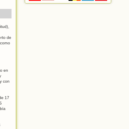
itud),
erto de
s como
so en
y
 y con
de 17
5
bía
l