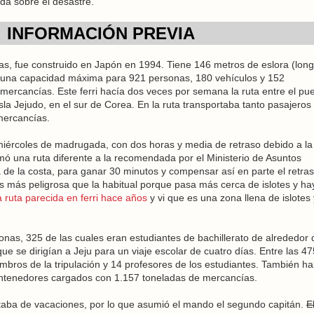
ada sobre el desastre.
INFORMACIÓN PREVIA
das, fue construido en Japón en 1994. Tiene 146 metros de eslora (long
una capacidad máxima para 921 personas, 180 vehículos y 152
mercancías. Este ferri hacía dos veces por semana la ruta entre el pu
 isla Jejudo, en el sur de Corea. En la ruta transportaba tanto pasajero
mercancías.
 miércoles de madrugada, con dos horas y media de retraso debido a la
mó una ruta diferente a la recomendada por el Ministerio de Asuntos
e la costa, para ganar 30 minutos y compensar así en parte el retra
a es más peligrosa que la habitual porque pasa más cerca de islotes y ha
 ruta parecida en ferri hace años
y vi que es una zona llena de islotes
onas, 325 de las cuales eran estudiantes de bachillerato de alrededor 
ue se dirigían a Jeju para un viaje escolar de cuatro días. Entre las 47
bros de la tripulación y 14 profesores de los estudiantes. También ha
ntenedores cargados con 1.157 toneladas de mercancías.
estaba de vacaciones, por lo que asumió el mando el segundo capitán.
E