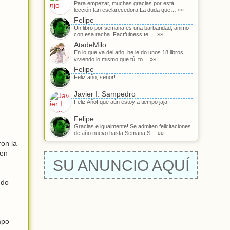
Para empezar, muchas gracias por está
lección tan esclarecedora.La duda que… »»
Felipe
Un libro por semana es una barbaridad, ánimo
con esa racha. Factfulness te … »»
AtadeMilo
En lo que va del año, he leído unos 18 libros,
viviendo lo mismo que tú: to… »»
Felipe
Feliz año, señor!
Javier I. Sampedro
Feliz Año! que aún estoy a tiempo jaja
Felipe
Gracias e igualmente! Se admiten felicitaciones
de año nuevo hasta Semana S… »»
on la
 en
SU ANUNCIO AQUÍ
ndo
mpo