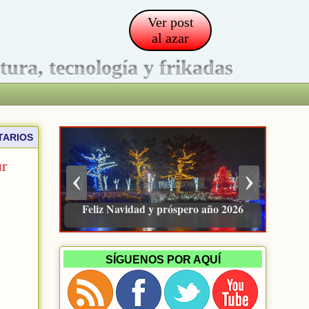
Ver post
al azar
ltura, tecnología y frikadas
TARIOS
ur
‹
›
Pacienzudo, newsletter sobre finanzas
e inversión
SÍGUENOS POR AQUÍ