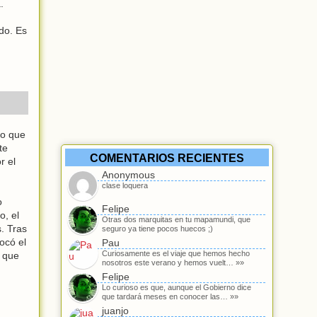
.
do. Es
do que
te
COMENTARIOS RECIENTES
r el
Anonymous
clase loquera
o
Felipe
o, el
Otras dos marquitas en tu mapamundi, que
. Tras
seguro ya tiene pocos huecos ;)
ocó el
Pau
Curiosamente es el viaje que hemos hecho
e que
nosotros este verano y hemos vuelt… »»
Felipe
Lo curioso es que, aunque el Gobierno dice
que tardará meses en conocer las… »»
juanjo