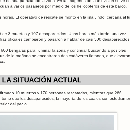
e estaba patrullando la zona. En la imágenes de la televisión se ve 
uan a varios pasajeros por medio de los helicópteros de este barco.
s horas. El operativo de rescate se montó en la isla Jindo, cercana al l
 de 3 muertos y 107 desaparecidos. Unas horas más tarde, una vez
cifras oficiales cambiaron y pasaron a hablar de casi 300 desaparecidos
ó 600 bengalas para iluminar la zona y continuar buscando a posibles
 luz de la mañana se encontraron dos cadáveres flotando, que elevaron
as.
LA SITUACIÓN ACTUAL
irmado 10 muertos y 170 personas rescatadas, mientras que 286
teme que los desaparecidos, la mayoría de los cuales son estudiante
rior del pecio.