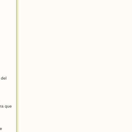
 del
6
era que
de