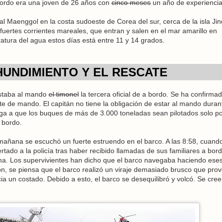
 bordo era una joven de 26 años con
cinco meses
un año de experiencia
al Maenggol en la costa sudoeste de Corea del sur, cerca de la isla Jin
fuertes corrientes mareales, que entran y salen en el mar amarillo en
atura del agua estos días está entre 11 y 14 grados.
HUNDIMIENTO Y EL RESCATE
estaba al mando
el timonel
la tercera oficial de a bordo. Se ha confirma
te de mando. El capitán no tiene la obligación de estar al mando duran
bliga a que los buques de más de 3.000 toneladas sean pilotados solo po
 bordo.
mañana se escuchó un fuerte estruendo en el barco. A las 8:58, cuand
tado a la policía tras haber recibido llamadas de sus familiares a bord
ma. Los supervivientes han dicho que el barco navegaba haciendo eses
ión, se piensa que el barco realizó un viraje demasiado brusco que prov
a un costado. Debido a esto, el barco se desequilibró y volcó. Se cre