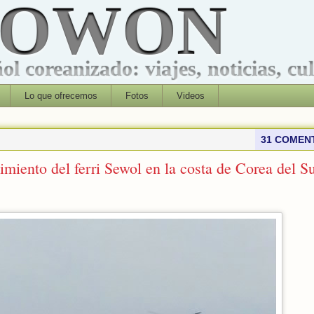
ROWON
l coreanizado: viajes, noticias, cu
Lo que ofrecemos
Fotos
Videos
31 COMEN
imiento del ferri Sewol en la costa de Corea del S