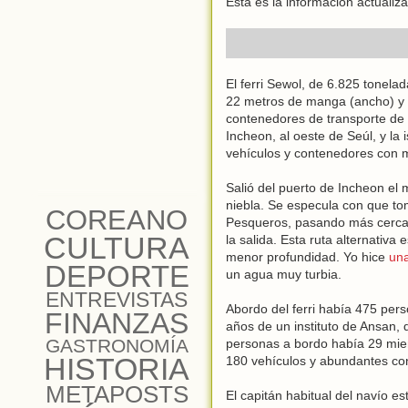
Esta es la información actualiz
El ferri Sewol, de 6.825 tonela
22 metros de manga (ancho) y 
contenedores de transporte de 
Incheon, al oeste de Seúl, y la
vehículos y contenedores con 
Salió del puerto de Incheon el
niebla. Se especula con que to
COREANO
Pesqueros, pasando más cerca d
CULTURA
la salida. Esta ruta alternativ
menor profundidad. Yo hice
una
DEPORTE
un agua muy turbia.
ENTREVISTAS
Abordo del ferri había 475 pers
FINANZAS
años de un instituto de Ansan, q
GASTRONOMÍA
personas a bordo había 29 miem
HISTORIA
180 vehículos y abundantes co
METAPOSTS
El capitán habitual del navío 