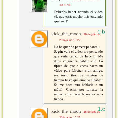
las 18:08
Deberías haber narrado el vídeo
tú, que estás mucho más enterado
que yo :P
kick_the_moon
18 de julio de
2014 a las 10:22
No he querido parecer pedante...
Según veía el vídeo iba pensando
que sería capaz de hacerlo. Me
daría vergüenza hablar solo. Lo
típico de que a veces haces un
vídeo para felicitar a un amigo,
me suelo tirar un montón de
tiempo hasta que arranco a hablar.
Se me hace raro hablarle a un
móvil. Gracias por tomarte la
molestia de hacer la review a la
tienda.
kick_the_moon
18 de julio de
2014 a las 10:23