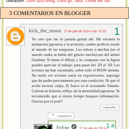
Ubicación:
Guro 5(o)-dong, Guro-gu, Seul, Corea del Sur
5 COMENTARIOS EN BLOGGER
kick_the_moon
17 de julio de 2014 a las 10:15
Yo creo que me lo pasaría genial ahí. Me encanta la
animación japonesa y la aviación, combo perfecto unido
al mundo de las maquetas. Los robots o mechas (en el
mundo otaku se habla del género mecha) son del anime
Gundam. Si miras el dibujo y lo comparas con la figura
puedes apreciar el trabajo para pasar del 2D al 3D. Los
aviones me han encantado, sobre todo el Bf109 alemán.
No suelo ver aviones nazis en exposiciones, supongo
que da pudor precisamente por esta condición. Ni que el
avión tuviese culpa. El barco es el acorazado Yamato.
Curiosa su historia, reflejo de la mentalidad japonesa. Te
recomiendo que si tienes tiempo busques información.
Gracias por el post!!
responder
respuestas
Felipe
17 de julio de 2014 a