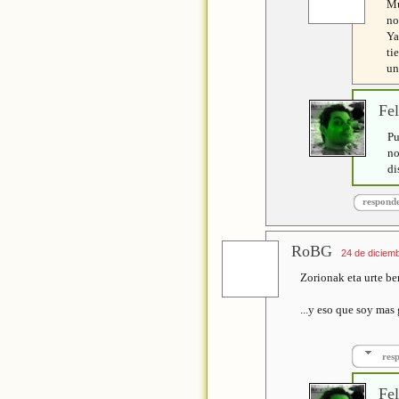
Mu
no
Ya
ti
un
Fel
Pu
no
di
respond
RoBG
24 de diciemb
Zorionak eta urte ber
...y eso que soy mas
res
Fel