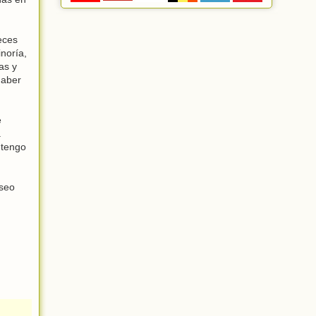
eces
noría,
as y
haber
e
a
 tengo
eseo