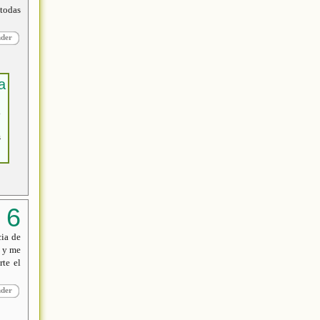
 todas
nder
.
o
s
cia de
s y me
rte el
nder