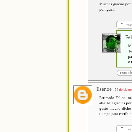
Muchas gracias por c
por igual.
res
Fel
Me
Te
pa
o 
respond
Ilsenoe
24 de dicie
Estimado Felipe: muy
alla. Mil gracias po
gusto mucho dicho p
tiempo para escribir 
res