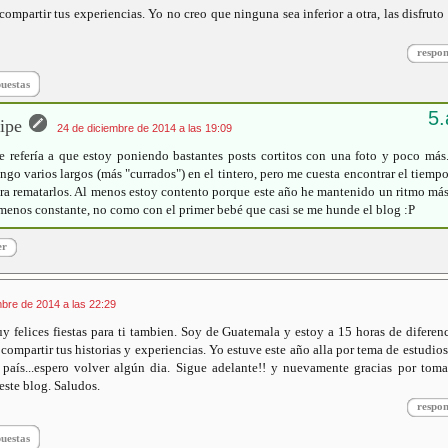
ompartir tus experiencias. Yo no creo que ninguna sea inferior a otra, las disfruto
respo
puestas
ipe
24 de diciembre de 2014 a las 19:09
 refería a que estoy poniendo bastantes posts cortitos con una foto y poco más
ngo varios largos (más "currados") en el tintero, pero me cuesta encontrar el tiemp
ra rematarlos. Al menos estoy contento porque este año he mantenido un ritmo má
menos constante, no como con el primer bebé que casi se me hunde el blog :P
er
mbre de 2014 a las 22:29
 felices fiestas para ti tambien. Soy de Guatemala y estoy a 15 horas de diferen
r compartir tus historias y experiencias. Yo estuve este año alla por tema de estudio
aís...espero volver algún dia. Sigue adelante!! y nuevamente gracias por toma
este blog. Saludos.
respo
puestas