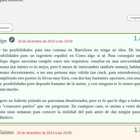
respo
puestas
ipe
24 de diciembre de 2014 a las 19:03
 las posibilidades para una coreana en Barcelona no tengo ni idea. De la
sibilidades para un ingeniero español en Corea algo sí sé. Para conseguir u
abajo digno necesitas cumplir estos tres requisitos: estudiar en una universida
reana (un máster es lo mejor, pero 6 meses de intercambio también suman), habla
reano decentemente, o ser una persona muy válida (un crack, para entendernos)
mpliendo tres puntos lo llevas muy bien, con dos hay bastantes opciones, con un
y posibilidades pero depende bastante de la suerte, y con ninguno te lo tienes qu
rrar mucho.
pero no haberte pintado un panorama desalentador, pero es lo que le digo a todo
s "corazones partíos" que me preguntan. En cualquier caso, te animo a venir d
sita unas semanas para conocer la realidad del país antes de dar ningún pas
finitivo.
ónimo
24 de diciembre de 2014 a las 23:00