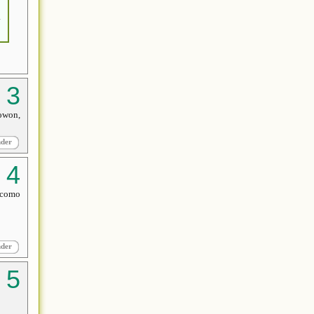
a
rowon,
nder
a,como
nder