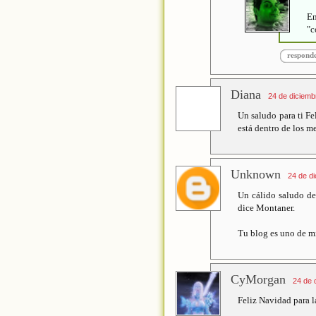
En
"c
respond
Diana
24 de diciemb
Un saludo para ti Fe
está dentro de los m
Unknown
24 de di
Un cálido saludo de
dice Montaner.
Tu blog es uno de mi
CyMorgan
24 de 
Feliz Navidad para 