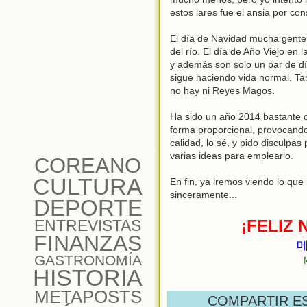
estos lares fue el ansia por co
El día de Navidad mucha gente 
del río. El día de Año Viejo en
y además son solo un par de día
sigue haciendo vida normal. Ta
no hay ni Reyes Magos.
Ha sido un año 2014 bastante cu
forma proporcional, provocando
calidad, lo sé, y pido disculpa
varias ideas para emplearlo.
COREANO
CULTURA
En fin, ya iremos viendo lo qu
sinceramente...
DEPORTE
ENTREVISTAS
¡FELIZ 
FINANZAS
메
GASTRONOMÍA
HISTORIA
METAPOSTS
COMPARTIR E