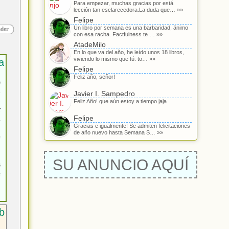
Para empezar, muchas gracias por está
lección tan esclarecedora.La duda que… »»
Felipe
Un libro por semana es una barbaridad, ánimo
nder
con esa racha. Factfulness te … »»
AtadeMilo
En lo que va del año, he leído unos 18 libros,
viviendo lo mismo que tú: to… »»
Felipe
Feliz año, señor!
s
n
Javier I. Sampedro
d
Feliz Año! que aún estoy a tiempo jaja
r
Felipe
.
Gracias e igualmente! Se admiten felicitaciones
o
de año nuevo hasta Semana S… »»
e
SU ANUNCIO AQUÍ
s
e
o