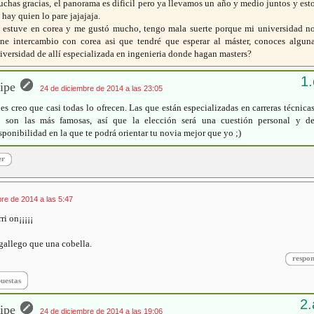
chas gracias, el panorama es dificil pero ya llevamos un año y medio juntos y est
 hay quien lo pare jajajaja.
 estuve en corea y me gustó mucho, tengo mala suerte porque mi universidad n
ene intercambio con corea asi que tendré que esperar al máster, conoces algun
iversidad de allí especializada en ingenieria donde hagan masters?
ipe
24 de diciembre de 2014 a las 23:05
es creo que casi todas lo ofrecen. Las que están especializadas en carreras técnica
 son las más famosas, así que la elección será una cuestión personal y d
sponibilidad en la que te podrá orientar tu novia mejor que yo ;)
er
re de 2014 a las 5:47
ri on¡¡¡¡¡
 gallego que una cobella.
respo
puestas
ipe
24 de diciembre de 2014 a las 19:06