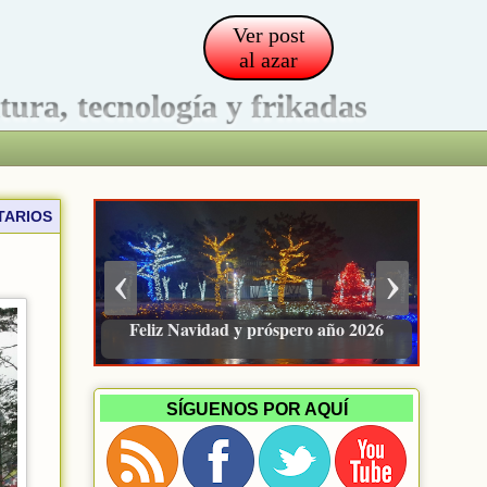
Ver post
al azar
ltura, tecnología y frikadas
TARIOS
‹
›
Pacienzudo, newsletter sobre finanzas
e inversión
SÍGUENOS POR AQUÍ