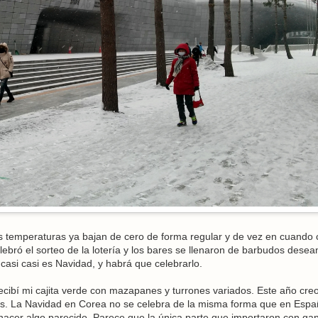
las temperaturas ya bajan de cero de forma regular y de vez en cuando
ebró el sorteo de la lotería y los bares se llenaron de barbudos dese
casi casi es Navidad, y habrá que celebrarlo.
ibí mi cajita verde con mazapanes y turrones variados. Este año cre
es. La Navidad en Corea no se celebra de la misma forma que en Españ
acer algo parecido. Parece que la única parte que importaron con ga