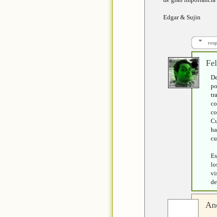
Edgar & Sujin
res
Fel
De
po
tr
co
co
Cu
ha
cu
Es
lo
vi
de
An