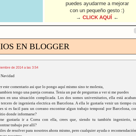
puedes ayudarme a mejorar
con un pequeño gesto :)
→
CLICK AQUÍ
←
IOS EN BLOGGER
ciembre de 2014 a las 3:54
z Navidad
r este comentario asi que lo pongo aquí mismo sino te molesta,
ambien tengo una pareja coreana. Tenia un par de preguntas a ver si me puedes
os en una situación complicada. Los dos somos universitarios, ella está acaba
 tercero de ingenieria electrica en Barcelona. A ella le gustaría venir un tiempo 
bes si es facil para un coreano encontrar algun trabajo temporal por Barcelona, c
itio donde informarse?
 gustaría ir a Corea con ella, crees que, siendo tu también ingenierio, te
ntrar trabajo por allí?
iles de resolver para nosotros ahora mismo, pero cualquier ayuda o recomendación
para nosotros.