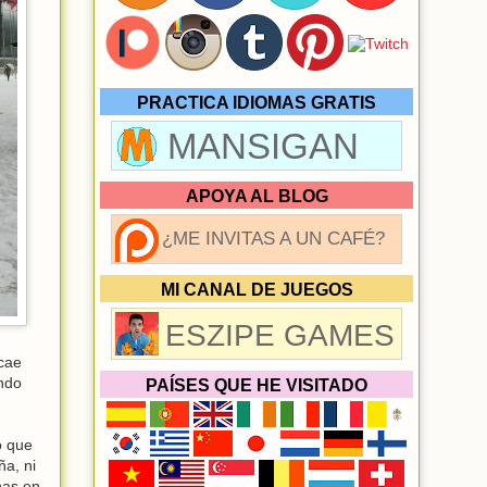
PRACTICA IDIOMAS GRATIS
MANSIGAN
APOYA AL BLOG
¿ME INVITAS A UN CAFÉ?
MI CANAL DE JUEGOS
ESZIPE GAMES
 cae
ando
PAÍSES QUE HE VISITADO
o que
a, ni
nas en