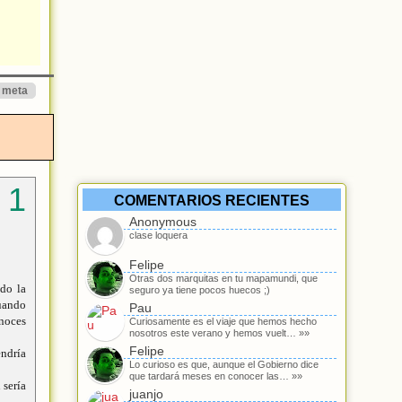
meta
COMENTARIOS RECIENTES
Anonymous
clase loquera
Felipe
Otras dos marquitas en tu mapamundi, que
ndo la
seguro ya tiene pocos huecos ;)
cuando
Pau
onoces
Curiosamente es el viaje que hemos hecho
nosotros este verano y hemos vuelt… »»
Felipe
ndría
Lo curioso es que, aunque el Gobierno dice
que tardará meses en conocer las… »»
 sería
juanjo