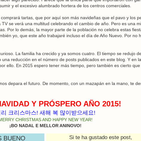
nsumir y el excesivo alumbrado hortera de los centros comerciales.
comprará tartas, que por aquí son más navideñas que el pavo y los p
 la TV se verá una multitud celebrando el cambio de año. Pero es una mi
s. Por lo demás, la mayor parte de la población no celebra estas fiest
mbién yo, que este año trabajaré incluso el día de Año Nuevo. Por no 
rioso. La familia ha crecido y ya somos cuatro. El tiempo se redujo d
 una reducción en el número de posts publicados en este blog. Y en l
s por ello. En 2015 espero tener más tiempo, pero también es cierto que
e nos depara el futuro. De momento, con un mazapán en la mano, te d
NAVIDAD Y PRÓSPERO AÑO 2015!
리 크리스마스! 새해 복 많이받으세요!
MERRY CHRISTMAS AND HAPPY NEW YEAR!
¡BO NADAL E MELLOR ANINOVO!
Si te ha gustado este post,
S BUENO