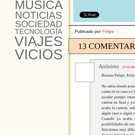
MÚSICA
NOTICIAS
SOCIEDAD
TECNOLOGÍA
Publicado por
Felipe
VIAJES
13 COMENTAR
VICIOS
Anónimo
24 de di
Buenas Felipe, Feli
No sabía donde pone
como en tu caso yo t
ayudar porque estam
carrera en Seul y yo
acabe la carrera, sa
algún caso o algún s
Cuando yo acabe me
posibilidades de enco
Son temas muy dific
de gran importancia 