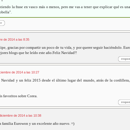
tiendo la frase en vasco más o menos, pero me vas a tener que explicar qué es un
obella".
er
re de 2014 a las 8:35
lipe, gracias por compartir un poco de tu vida, y por querer seguir haciéndolo. Eu
ejores blogs que he leído este año.Feliz Navidad!!
respo
ciembre de 2014 a las 10:27
 Navidad y un feliz 2015 desde el último lugar del mundo, atrás de la cordiller
s favoritos sobre Corea.
respo
diciembre de 2014 a las 10:38
la familia Eurowon y un excelente año nuevo. =)