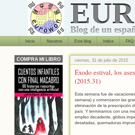
EU
Blog de un españo
Inicio
Nosotros
Este blog
Indice
FAQ
COMPRA MI LIBRO
viernes, 31 de julio de 2015
Éxodo estival, los ase
(2015.31)
Esta semana fue de vacaciones p
semana) y comenzaron las gran
eliminación de la prescripción
país. Y terminamos con una mez
empleo decadente, globos impedi
desatadas, quemaduras imprude