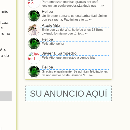
Para empezar, muchas gracias por está
lección tan esclarecedora.La duda que… »»
 niño,
Felipe
Un libro por semana es una barbaridad, ánimo
con esa racha. Factfulness te … »»
 cual
AtadeMilo
ue
En lo que va del año, he leído unos 18 libros,
ero no
viviendo lo mismo que tú: to… »»
Felipe
Feliz año, señor!
nó a
Javier I. Sampedro
ra de
Feliz Año! que aún estoy a tiempo jaja
Felipe
Gracias e igualmente! Se admiten felicitaciones
de año nuevo hasta Semana S… »»
SU ANUNCIO AQUÍ
l