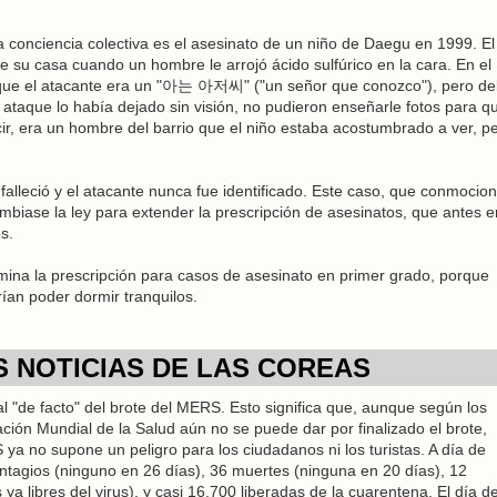
conciencia colectiva es el asesinato de un niño de Daegu en 1999. El
e su casa cuando un hombre le arrojó ácido sulfúrico en la cara. En el
ir que el atacante era un "아는 아저씨" ("un señor que conozco"), pero del
ataque lo había dejado sin visión, no pudieron enseñarle fotos para q
ir, era un hombre del barrio que el niño estaba acostumbrado a ver, p
 falleció y el atacante nunca fue identificado. Este caso, que conmocio
mbiase la ley para extender la prescripción de asesinatos, que antes e
s.
mina la prescripción para casos de asesinato en primer grado, porque
ían poder dormir tranquilos.
 NOTICIAS DE LAS COREAS
al "de facto" del brote del MERS. Esto significa que, aunque según los
ción Mundial de la Salud aún no se puede dar por finalizado el brote,
ya no supone un peligro para los ciudadanos ni los turistas. A día de
contagios (ninguno en 26 días), 36 muertes (ninguna en 20 días), 12
 ya libres del virus), y casi 16.700 liberadas de la cuarentena. El día de