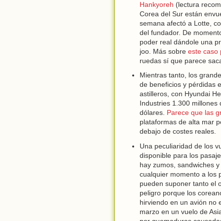
Hankyoreh
(lectura recom
Corea del Sur están envue
semana afectó a Lotte, con
del fundador. De momento 
poder real dándole una p
joo. Más sobre
este caso 
ruedas sí que parece sac
Mientras tanto, los gran
de beneficios y pérdidas
astilleros, con Hyundai 
Industries 1.300 millones 
dólares.
Parece que las g
plataformas de alta mar 
debajo de costes reales.
Una peculiaridad de los v
disponible para los pasaje
hay zumos, sandwiches y h
cualquier momento a los p
pueden suponer tanto el o
peligro porque los corean
hirviendo en un avión no 
marzo en un vuelo de Asi
por quemaduras causadas