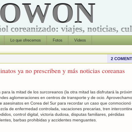
ROWON
l coreanizado: viajes, noticias, cu
Lo que ofrecemos
Fotos
Videos
2 COMENT
sinatos ya no prescriben y más noticias coreanas
ara la mitad de los surcoreanos (la otra mitad las disfrutará la próxi
des aglomeraciones en centros de transporte y de ocio. Aprovechamo
 de asesinatos en Corea del Sur para recordar un caso que conmocionó 
cla de enfermedad controlada, vacaciones precarias, tren intercontine
dos, control digital, victoria dudosa, disputas familiares, pérdidas
ntes, barbas prohibidas y accidentes menguantes.