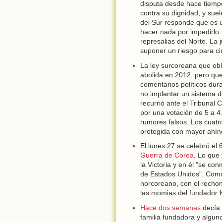
disputa desde hace tiemp
contra su dignidad, y sue
del Sur responde que es u
hacer nada por impedirlo
represalias del Norte. La 
suponer un riesgo para c
La ley surcoreana que obl
abolida en 2012, pero que
comentarios políticos du
no implantar un sistema d
recurrió ante el Tribunal 
por una votación de 5 a 4.
rumores falsos. Los cuatr
protegida con mayor ahín
El lunes 27 se celebró el 
Guerra de Corea
. Lo que
la Victoria y en él "se co
de Estados Unidos". Como
norcoreano, con el rechonc
las momias del fundador Ki
Hace dos semanas
decía 
familia fundadora y algun