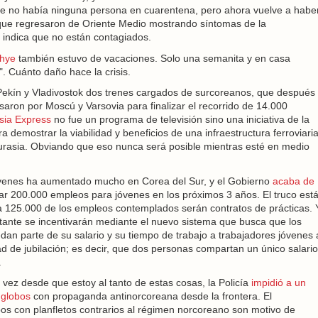
rote no había ninguna persona en cuarentena, pero ahora vuelve a habe
 que regresaron de Oriente Medio mostrando síntomas de la
indica que no están contagiados.
-hye
también estuvo de vacaciones. Solo una semanita y en casa
". Cuánto daño hace la crisis.
e Pekín y Vladivostok dos trenes cargados de surcoreanos, que después
saron por Moscú y Varsovia para finalizar el recorrido de 14.000
sia Express
no fue un programa de televisión sino una iniciativa de la
 demostrar la viabilidad y beneficios de una infraestructura ferroviari
rasia. Obviando que eso nunca será posible mientras esté en medio
óvenes ha aumentado mucho en Corea del Sur, y el Gobierno
acaba de
ar 200.000 empleos para jóvenes en los próximos 3 años. El truco est
a 125.000 de los empleos contemplados serán contratos de prácticas. 
rtante se incentivarán mediante el nuevo sistema que busca que los
dan parte de su salario y su tiempo de trabajo a trabajadores jóvenes 
d de jubilación; es decir, que dos personas compartan un único salario
.
vez desde que estoy al tanto de estas cosas, la Policía
impidió a un
 globos
con propaganda antinorcoreana desde la frontera. El
os con planfletos contrarios al régimen norcoreano son motivo de