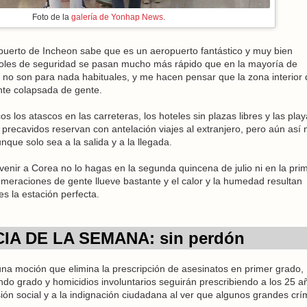
Foto de la
galería de Yonhap News
.
puerto de Incheon sabe que es un aeropuerto fantástico y muy bien
troles de seguridad se pasan mucho más rápido que en la mayoría de
s no son para nada habituales, y me hacen pensar que la zona interior
nte colapsada de gente.
 los atascos en las carreteras, los hoteles sin plazas libres y las pla
precavidos reservan con antelación viajes al extranjero, pero aún así 
nque solo sea a la salida y a la llegada.
venir a Corea no lo hagas en la segunda quincena de julio ni en la pri
omeraciones de gente llueve bastante y el calor y la humedad resultan
es la estación perfecta.
IA DE LA SEMANA: sin perdón
a moción que elimina la prescripción de asesinatos en primer grado,
do grado y homicidios involuntarios seguirán prescribiendo a los 25 a
ión social y a la indignación ciudadana al ver que algunos grandes cr