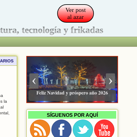
Ver post
al azar
ltura, tecnología y frikadas
ARIOS
‹
›
Pacienzudo, newsletter sobre finanzas
ma
e inversión
s la
al
ntal,
SÍGUENOS POR AQUÍ