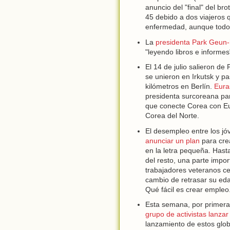
anuncio del "final" del b
45 debido a dos viajeros
enfermedad, aunque todo 
La
presidenta Park Geun
"leyendo libros e informes
El 14 de julio salieron d
se unieron en Irkutsk y pa
kilómetros en Berlín.
Eura
presidenta surcoreana para
que conecte Corea con Eu
Corea del Norte.
El desempleo entre los j
anunciar un plan
para cre
en la letra pequeña. Hast
del resto, una parte impo
trabajadores veteranos ce
cambio de retrasar su eda
Qué fácil es crear empleo
Esta semana, por primera 
grupo de activistas lanzar
lanzamiento de estos glob