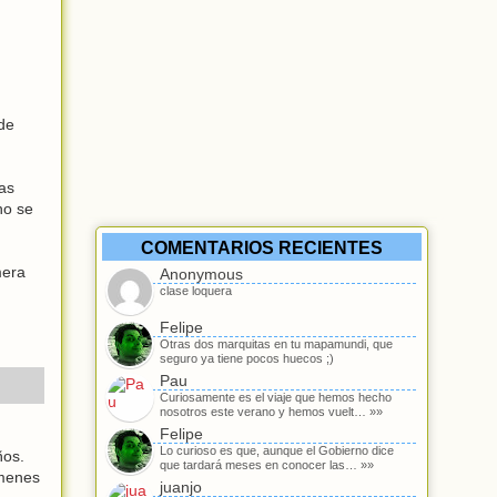
 de
yas
no se
COMENTARIOS RECIENTES
mera
Anonymous
clase loquera
Felipe
Otras dos marquitas en tu mapamundi, que
seguro ya tiene pocos huecos ;)
Pau
Curiosamente es el viaje que hemos hecho
nosotros este verano y hemos vuelt… »»
Felipe
Lo curioso es que, aunque el Gobierno dice
ños.
que tardará meses en conocer las… »»
ímenes
juanjo