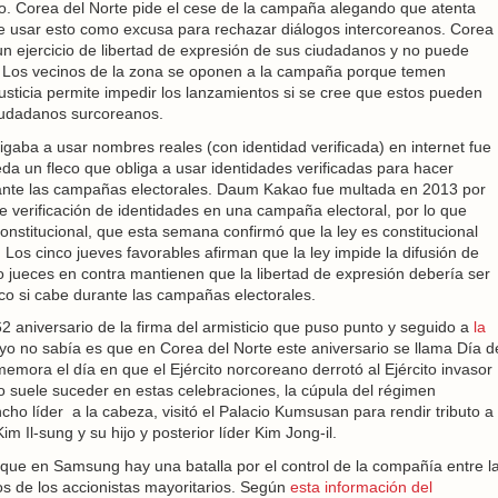
o. Corea del Norte pide el cese de la campaña alegando que atenta
le usar esto como excusa para rechazar diálogos intercoreanos. Corea
n ejercicio de libertad de expresión de sus ciudadanos y no puede
. Los vecinos de la zona se oponen a la campaña porque temen
justicia permite impedir los lanzamientos si se cree que estos pueden
iudadanos surcoreanos.
igaba a usar nombres reales (con identidad verificada) en internet fue
da un fleco que obliga a usar identidades verificadas para hacer
rante las campañas electorales. Daum Kakao fue multada en 2013 por
e verificación de identidades en una campaña electoral, por lo que
Constitucional, que esta semana confirmó que la ley es constitucional
 Los cinco jueves favorables afirman que la ley impide la difusión de
o jueces en contra mantienen que la libertad de expresión debería ser
co si cabe durante las campañas electorales.
62 aniversario de la firma del armisticio que puso punto y seguido a
la
 yo no sabía es que en Corea del Norte este aniversario se llama Día d
nmemora el día en que el Ejército norcoreano derrotó al Ejército invasor
 suele suceder en estas celebraciones, la cúpula del régimen
ho líder a la cabeza, visitó el Palacio Kumsusan para rendir tributo a
m Il-sung y su hijo y posterior líder Kim Jong-il.
que en Samsung hay una batalla por el control de la compañía entre l
os de los accionistas mayoritarios. Según
esta información del