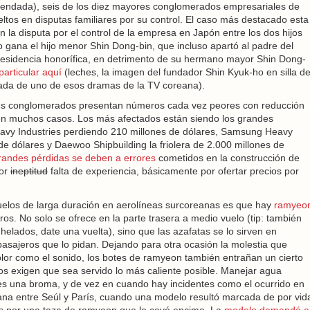
endada), seis de los diez mayores conglomerados empresariales de
ltos en disputas familiares por su control. El caso más destacado esta
 la disputa por el control de la empresa en Japón entre los dos hijos
gana el hijo menor Shin Dong-bin, que incluso apartó al padre del
residencia honorífica, en detrimento de su hermano mayor Shin Dong-
particular aquí
(leches, la imagen del fundador Shin Kyuk-ho en silla d
ada de uno de esos dramas de la TV coreana).
des conglomerados presentan números cada vez peores con reducción
 en muchos casos. Los más afectados están siendo los grandes
Heavy Industries perdiendo 210 millones de dólares, Samsung Heavy
de dólares y Daewoo Shipbuilding la friolera de 2.000 millones de
randes pérdidas se deben a errores
cometidos en la construcción de
por
ineptitud
falta de experiencia, básicamente por ofertar precios por
uelos de larga duración en aerolíneas surcoreanas es que hay
ramyeo
ros. No solo se ofrece en la parte trasera a medio vuelo (tip: también
elados, date una vuelta), sino que las azafatas se lo sirven en
asajeros que lo pidan. Dejando para otra ocasión la molestia que
lor como el sonido, los botes de ramyeon también entrañan un cierto
os exigen que sea servido lo más caliente posible. Manejar agua
es una broma, y de vez en cuando hay incidentes como el ocurrido en
ana entre Seúl y París, cuando una modelo resultó marcada de por vid
 por una taza de ramyeon que le cayó encima. La
modelo demandó a