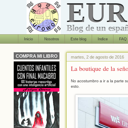
EU
Blog de un españo
Inicio
Nosotros
Este blog
Indice
FAQ
COMPRA MI LIBRO
martes, 2 de agosto de 2016
La boutique de la seño
No acostumbro a ir a la parte 
esto.