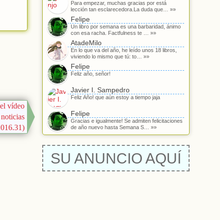
Para empezar, muchas gracias por está
lección tan esclarecedora.La duda que… »»
Felipe
Un libro por semana es una barbaridad, ánimo
con esa racha. Factfulness te … »»
AtadeMilo
En lo que va del año, he leído unos 18 libros,
viviendo lo mismo que tú: to… »»
Felipe
Feliz año, señor!
Javier I. Sampedro
Feliz Año! que aún estoy a tiempo jaja
 el vídeo
Felipe
noticias
Gracias e igualmente! Se admiten felicitaciones
2016.31)
de año nuevo hasta Semana S… »»
SU ANUNCIO AQUÍ