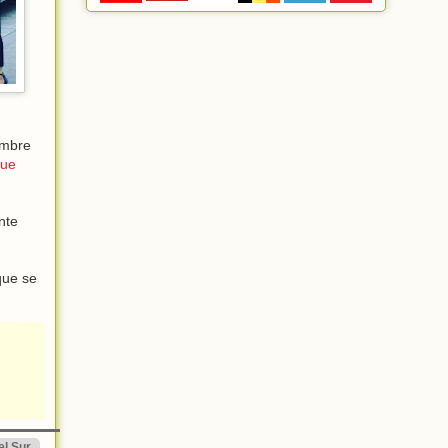
ombre
que
nte
que se
el Sur