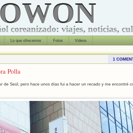
ROWON
l coreanizado: viajes, noticias, cu
Lo que ofrecemos
Fotos
Videos
1 COMEN
ra Polla
sur de Seúl, pero hace unos días fui a hacer un recado y me encontré c