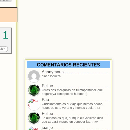
nder
COMENTARIOS RECIENTES
Anonymous
clase loquera
Felipe
Otras dos marquitas en tu mapamundi, que
seguro ya tiene pocos huecos ;)
Pau
Curiosamente es el viaje que hemos hecho
nosotros este verano y hemos vuelt… »»
Felipe
Lo curioso es que, aunque el Gobierno dice
que tardará meses en conocer las… »»
juanjo