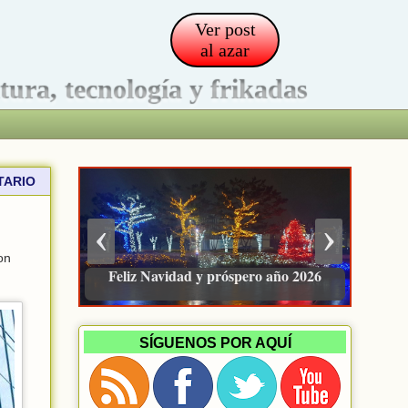
Ver post
al azar
ltura, tecnología y frikadas
TARIO
‹
›
on
Pacienzudo, newsletter sobre finanzas
Feliz Navidad y próspero año 2026
e inversión
SÍGUENOS POR AQUÍ