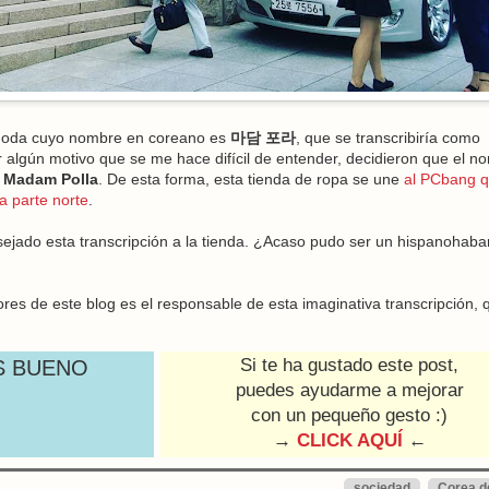
 moda cuyo nombre en coreano es
마담 포라
, que se transcribiría como
r algún motivo que se me hace difícil de entender, decidieron que el n
o
Madam Polla
. De esta forma, esta tienda de ropa se une
al PCbang 
a parte norte
.
jado esta transcripción a la tienda. ¿Acaso pudo ser un hispanohaba
tores de este blog es el responsable de esta imaginativa transcripción, 
Si te ha gustado este post,
S BUENO
puedes ayudarme a mejorar
con un pequeño gesto :)
→
CLICK AQUÍ
←
sociedad
Corea d