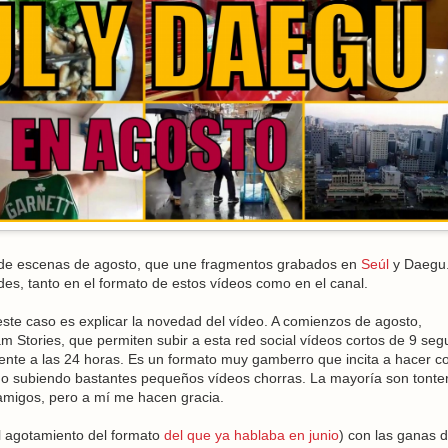
o de escenas de agosto, que une fragmentos grabados en
Seúl
y Daegu
s, tanto en el formato de estos vídeos como en el canal.
este caso es explicar la novedad del vídeo. A comienzos de agosto,
am Stories, que permiten subir a esta red social vídeos cortos de 9 se
nte a las 24 horas. Es un formato muy gamberro que incita a hacer c
o subiendo bastantes pequeños vídeos chorras. La mayoría son tonter
migos, pero a mí me hacen gracia.
el agotamiento del formato
del que ya hablaba en junio
) con las ganas 