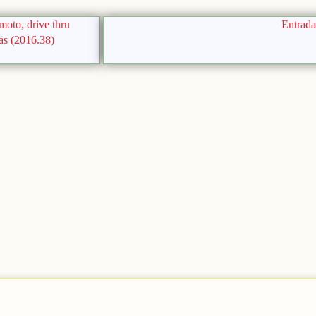
moto, drive thru
Entrada
eas (2016.38)