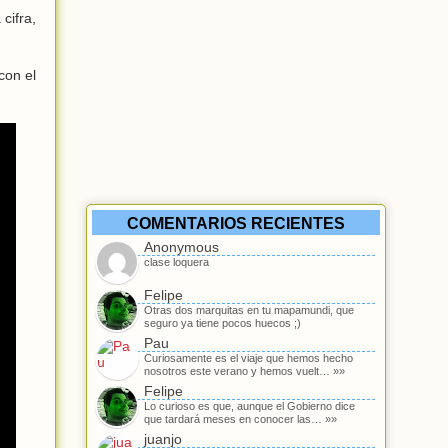
cifra,
con el
COMENTARIOS RECIENTES
Anonymous
clase loquera
Felipe
Otras dos marquitas en tu mapamundi, que
seguro ya tiene pocos huecos ;)
Pau
Curiosamente es el viaje que hemos hecho
nosotros este verano y hemos vuelt… »»
Felipe
Lo curioso es que, aunque el Gobierno dice
que tardará meses en conocer las… »»
juanjo