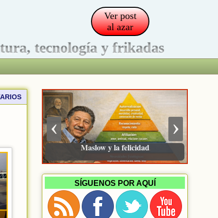
Ver post
al azar
ltura, tecnología y frikadas
ARIOS
‹
›
Maslow y la felicidad
SÍGUENOS POR AQUÍ