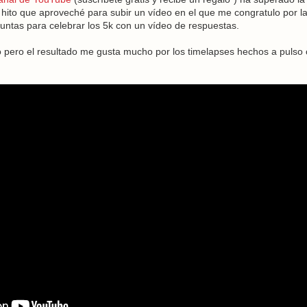
hito que aproveché para subir un vídeo en el que me congratulo por la 
untas para celebrar los 5k con un vídeo de respuestas.
 pero el resultado me gusta mucho por los timelapses hechos a pulso 