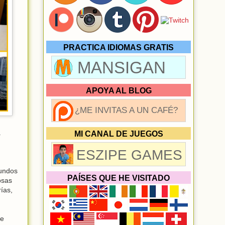
PRACTICA IDIOMAS GRATIS
MANSIGAN
APOYA AL BLOG
¿ME INVITAS A UN CAFÉ?
.
MI CANAL DE JUEGOS
ESZIPE GAMES
gundos
PAÍSES QUE HE VISITADO
osas
ías,
de