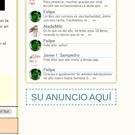
Para empezar, muchas gracias por está
lección tan esclarecedora.La duda que… »»
Felipe
Un libro por semana es una barbaridad, ánimo
on la
con esa racha. Factfulness te … »»
go en
AtadeMilo
En lo que va del año, he leído unos 18 libros,
viviendo lo mismo que tú: to… »»
Felipe
n el
Feliz año, señor!
Javier I. Sampedro
Feliz Año! que aún estoy a tiempo jaja
Felipe
Gracias e igualmente! Se admiten felicitaciones
de año nuevo hasta Semana S… »»
SU ANUNCIO AQUÍ
el Sur