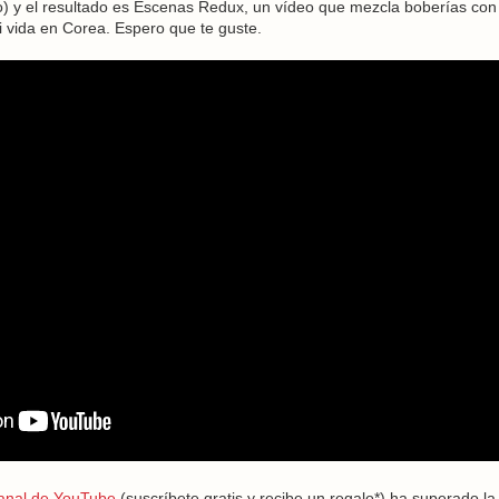
vo) y el resultado es Escenas Redux, un vídeo que mezcla boberías con
i vida en Corea. Espero que te guste.
canal de YouTube
(suscríbete gratis y recibe un regalo*) ha superado la