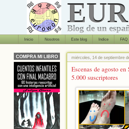
EU
Blog de un españo
Inicio
Nosotros
Este blog
Indice
FAQ
COMPRA MI LIBRO
miércoles, 14 de septiembre d
Escenas de agosto en 
5.000 suscriptores