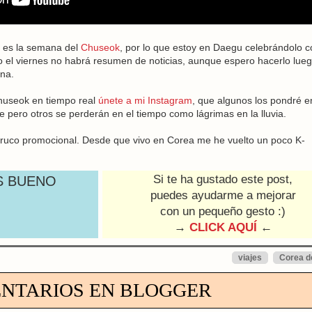
a es la semana del
Chuseok
, por lo que estoy en Daegu celebrándolo c
vo el viernes no habrá resumen de noticias, aunque espero hacerlo lue
na.
Chuseok en tiempo real
únete a mi Instagram
, que algunos los pondré e
 pero otros se perderán en el tiempo como lágrimas en la lluvia.
 truco promocional. Desde que vivo en Corea me he vuelto un poco K-
Si te ha gustado este post,
S BUENO
puedes ayudarme a mejorar
con un pequeño gesto :)
→
CLICK AQUÍ
←
viajes
Corea d
NTARIOS EN BLOGGER