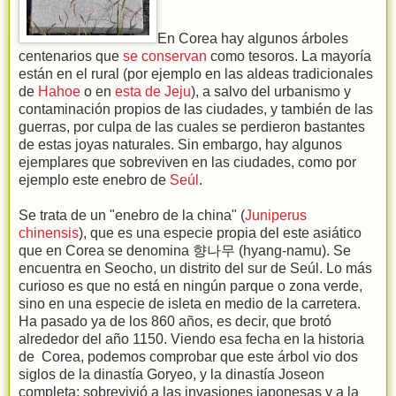
En Corea hay algunos árboles
centenarios que
se conservan
como tesoros. La mayoría
están en el rural (por ejemplo en las aldeas tradicionales
de
Hahoe
o en
esta de Jeju
), a salvo del urbanismo y
contaminación propios de las ciudades, y también de las
guerras, por culpa de las cuales se perdieron bastantes
de estas joyas naturales. Sin embargo, hay algunos
ejemplares que sobreviven en las ciudades, como por
ejemplo este enebro de
Seúl
.
Se trata de un "enebro de la china" (
Juniperus
chinensis
), que es una especie propia del este asiático
que en Corea se denomina 향나무 (hyang-namu). Se
encuentra en Seocho, un distrito del sur de Seúl. Lo más
curioso es que no está en ningún parque o zona verde,
sino en una especie de isleta en medio de la carretera.
Ha pasado ya de los 860 años, es decir, que brotó
alrededor del año 1150. Viendo esa fecha en la historia
de Corea, podemos comprobar que este árbol vio dos
siglos de la dinastía Goryeo, y la dinastía Joseon
completa; sobrevivió a las invasiones japonesas y a la