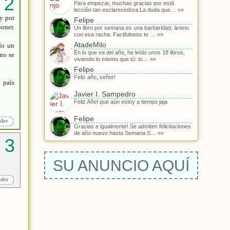
Para empezar, muchas gracias por está
lección tan esclarecedora.La duda que… »»
y por
Felipe
poner.
Un libro por semana es una barbaridad, ánimo
con esa racha. Factfulness te … »»
AtadeMilo
do un
En lo que va del año, he leído unos 18 libros,
no se
viviendo lo mismo que tú: to… »»
Felipe
Feliz año, señor!
l país
Javier I. Sampedro
Feliz Año! que aún estoy a tiempo jaja
Felipe
der
Gracias e igualmente! Se admiten felicitaciones
de año nuevo hasta Semana S… »»
SU ANUNCIO AQUÍ
nder