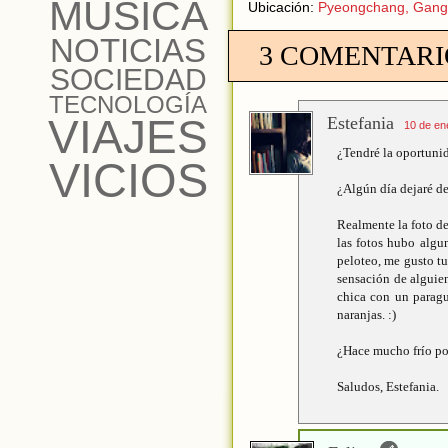
MÚSICA
Ubicación:
Pyeongchang, Gangw
NOTICIAS
3 COMENTARI
SOCIEDAD
TECNOLOGÍA
VIAJES
Estefania
10 de en
¿Tendré la oportunid
VICIOS
¿Algún día dejaré de
Realmente la foto d
las fotos hubo algu
peloteo, me gusto tu
sensación de alguien
chica con un paragu
naranjas. :)
¿Hace mucho frío por
Saludos, Estefania.