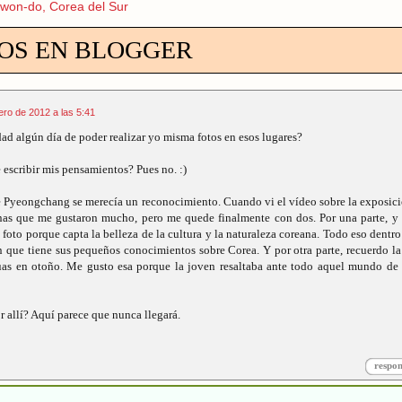
on-do, Corea del Sur
OS EN BLOGGER
ero de 2012 a las 5:41
ad algún día de poder realizar yo misma fotos en esos lugares?
 escribir mis pensamientos? Pues no. :)
e Pyeongchang se merecía un reconocimiento. Cuando vi el vídeo sobre la exposic
nas que me gustaron mucho, pero me quede finalmente con dos. Por una parte, y
 foto porque capta la belleza de la cultura y la naturaleza coreana. Todo eso dentro
 que tiene sus pequeños conocimientos sobre Corea. Y por otra parte, recuerdo la
as en otoño. Me gusto esa porque la joven resaltaba ante todo aquel mundo de 
 allí? Aquí parece que nunca llegará.
respo