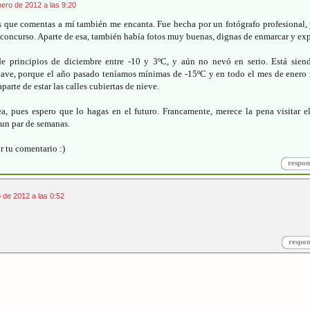
ero de 2012 a las 9:20
s que comentas a mí también me encanta. Fue hecha por un fotógrafo profesional, 
 concurso. Aparte de esa, también había fotos muy buenas, dignas de enmarcar y ex
e principios de diciembre entre -10 y 3ºC, y aún no nevó en serio. Está sien
uave, porque el año pasado teníamos mínimas de -15ºC y en todo el mes de enero 
parte de estar las calles cubiertas de nieve.
ea, pues espero que lo hagas en el futuro. Francamente, merece la pena visitar e
 un par de semanas.
r tu comentario :)
respon
 de 2012 a las 0:52
respo