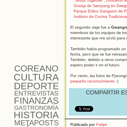
"Shout Together", concierto 
Granja de Samyang en D
Parque Eólico Gangwon de 
Instituto de Cocina Tradicion
El segundo viaje fue a
Gwangn
miembros de los equipos de tod
interesante que me sirvió para 
También había programado un te
fecha, pero que se fue retrasan
También, debido a otros compr
espero poder ir en el futuro.
COREANO
CULTURA
Por cierto, las fotos de Pyeong
pequeño reconocimiento
:)
DEPORTE
COMPARTIR E
ENTREVISTAS
FINANZAS
GASTRONOMÍA
HISTORIA
METAPOSTS
Publicado por
Felipe