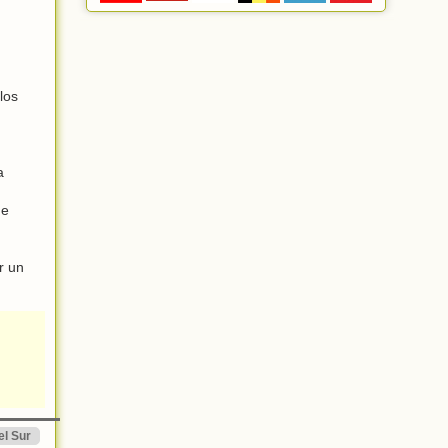
los
a
ue
r un
el Sur