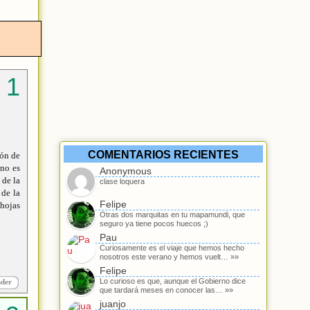
COMENTARIOS RECIENTES
ión de
 no es
Anonymous
 de la
clase loquera
 de la
Felipe
hojas
Otras dos marquitas en tu mapamundi, que
seguro ya tiene pocos huecos ;)
Pau
Curiosamente es el viaje que hemos hecho
nosotros este verano y hemos vuelt… »»
Felipe
Lo curioso es que, aunque el Gobierno dice
nder
que tardará meses en conocer las… »»
juanjo