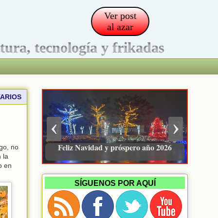
Ver post
al azar
ltura, tecnología y frikadas
ARIOS
‹
›
Pacienzudo, newsletter sobre finanzas
Feliz Navidad y próspero año 2026
go, no
e inversión
 la
o en
SÍGUENOS POR AQUÍ