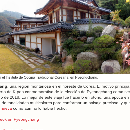
 el Instituto de Cocina Tradicional Coreana, en Pyeongchang.
ang
, una región montañosa en el noreste de Corea. El motivo principa
ncierto de K-pop conmemorativo de la elección de Pyeongchang como se
no de 2018. Lo mejor de este viaje fue hacerlo en otoño, una época en
 de tonalidades multicolores para conformar un paisaje precioso, y q
 nueva
como aún no lo había hecho.
-seok en Pyeongchang