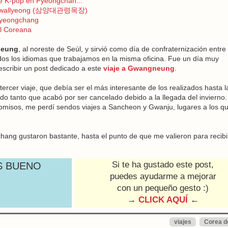
de K-pop en Pyeongchan...
aegwallyeong (삼양대관령목장)
Pyeongchang
al Coreana
eung
, al noreste de Seúl, y sirvió como día de confraternización entre 
os los idiomas que trabajamos en la misma oficina. Fue un día muy
escribir un post dedicado a este
viaje a Gwangneung
.
rcer viaje, que debía ser el más interesante de los realizados hasta l
do tanto que acabó por ser cancelado debido a la llegada del invierno.
omisos, me perdí sendos viajes a Sancheon y Gwanju, lugares a los q
chang gustaron bastante, hasta el punto de que me valieron para recibi
Si te ha gustado este post,
S BUENO
puedes ayudarme a mejorar
con un pequeño gesto :)
→
CLICK AQUÍ
←
viajes
Corea d