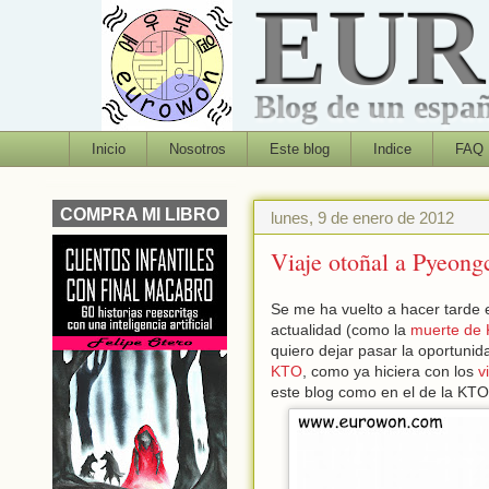
EU
Blog de un españo
Inicio
Nosotros
Este blog
Indice
FAQ
COMPRA MI LIBRO
lunes, 9 de enero de 2012
Viaje otoñal a Pyeon
Se me ha vuelto a hacer tarde 
actualidad (como la
muerte de 
quiero dejar pasar la oportuni
KTO
, como ya hiciera con los
v
este blog como en el de la KTO